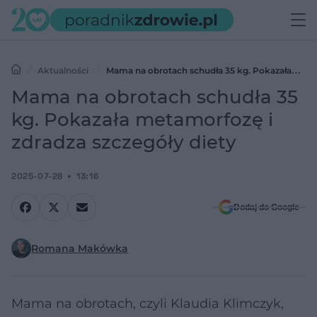
Aktualności
Mama na obrotach schudła 35 kg. Pokazała
metamorfozę i zdradza szczegóły diety
Mama na obrotach schudła 35
kg. Pokazała metamorfozę i
zdradza szczegóły diety
2025-07-28
13:16
Dodaj do Google
Romana Makówka
Mama na obrotach, czyli Klaudia Klimczyk,