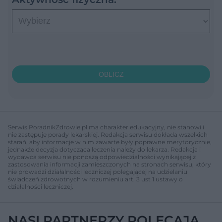
OBLICZ
Serwis PoradnikZdrowie.pl ma charakter edukacyjny, nie stanowi i
nie zastępuje porady lekarskiej. Redakcja serwisu dokłada wszelkich
starań, aby informacje w nim zawarte były poprawne merytorycznie,
jednakże decyzja dotycząca leczenia należy do lekarza. Redakcja i
wydawca serwisu nie ponoszą odpowiedzialności wynikającej z
zastosowania informacji zamieszczonych na stronach serwisu, który
nie prowadzi działalności leczniczej polegającej na udzielaniu
świadczeń zdrowotnych w rozumieniu art. 3 ust 1 ustawy o
działalności leczniczej.
NASI PARTNERZY POLECAJĄ