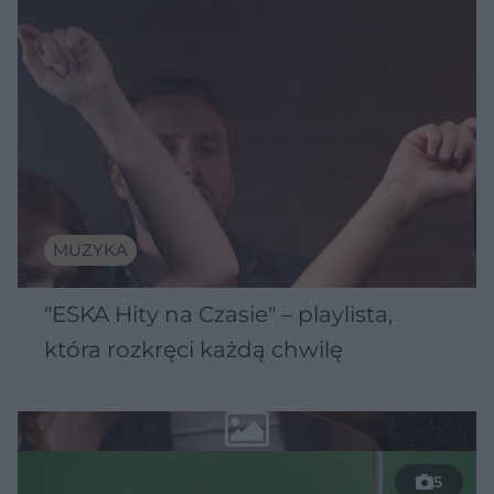
MUZYKA
"ESKA Hity na Czasie" – playlista,
która rozkręci każdą chwilę
5