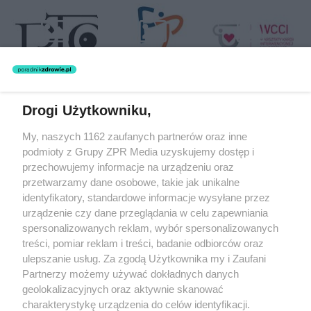
Drogi Użytkowniku,
Żaden utwór zamieszczony w serwisie nie może być powielany i
My, naszych 1162 zaufanych partnerów oraz inne
rozpowszechniany lub dalej rozpowszechniany w jakikolwiek sposób
podmioty z Grupy ZPR Media uzyskujemy dostęp i
(w tym także elektroniczny lub mechaniczny) na jakimkolwiek polu
eksploatacji w jakiejkolwiek formie, włącznie z umieszczaniem w
przechowujemy informacje na urządzeniu oraz
Internecie bez pisemnej zgody właściciela praw. Jakiekolwiek użycie
przetwarzamy dane osobowe, takie jak unikalne
lub wykorzystanie utworów w całości lub w części z naruszeniem
identyfikatory, standardowe informacje wysyłane przez
prawa, tzn. bez właściwej zgody, jest zabronione pod groźbą kary i
może być ścigane prawnie.
urządzenie czy dane przeglądania w celu zapewniania
spersonalizowanych reklam, wybór spersonalizowanych
treści, pomiar reklam i treści, badanie odbiorców oraz
ulepszanie usług. Za zgodą Użytkownika my i Zaufani
Partnerzy możemy używać dokładnych danych
geolokalizacyjnych oraz aktywnie skanować
charakterystykę urządzenia do celów identyfikacji.
O nas