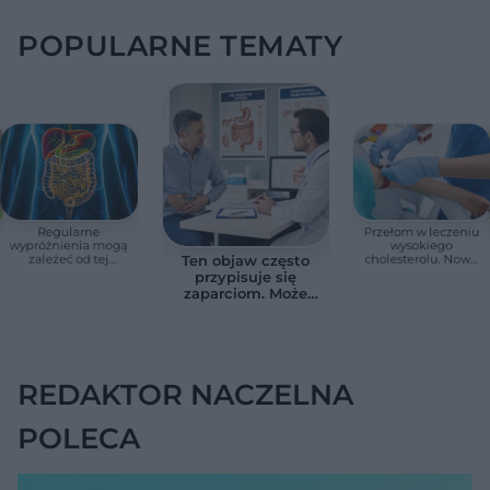
POPULARNE TEMATY
Regularne
Przełom w leczeniu
wypróżnienia mogą
wysokiego
zależeć od tej
cholesterolu. Nowa
Ten objaw często
witaminy. Odkrycie
terapia zmniejszyła
przypisuje się
zaskoczyło
LDL o ponad połowę
zaparciom. Może
naukowców
jednak wskazywać
na chorobę jelita
REDAKTOR NACZELNA
POLECA