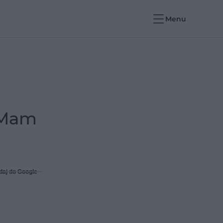
Menu
 „Mam
daj do Google