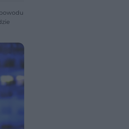
z powodu
dzie