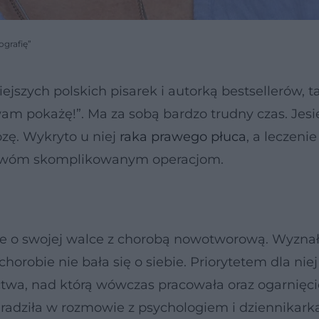
ografię”
ejszych polskich pisarek i autorką bestsellerów, t
wam pokażę!”. Ma za sobą bardzo trudny czas. Jesi
ozę. Wykryto u niej
raka prawego płuca
, a leczenie
 dwóm skomplikowanym operacjom.
e o swojej walce z chorobą nowotworową. Wyznał
robie nie bała się o siebie. Priorytetem dla niej
ctwa, nad którą wówczas pracowała oraz ogarnięci
dradziła w rozmowie z psychologiem i dziennikark