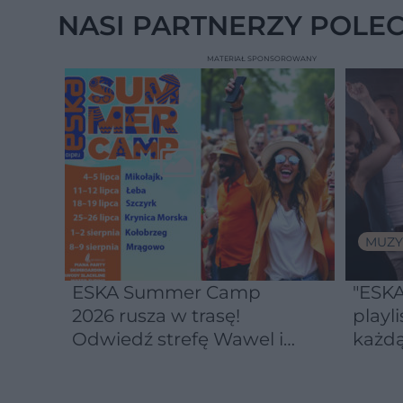
NASI PARTNERZY POLE
MATERIAŁ SPONSOROWANY
MUZY
ESKA Summer Camp
"ESKA
2026 rusza w trasę!
playli
Odwiedź strefę Wawel i
każdą
spróbuj kultowych
Michałków z Wawelu