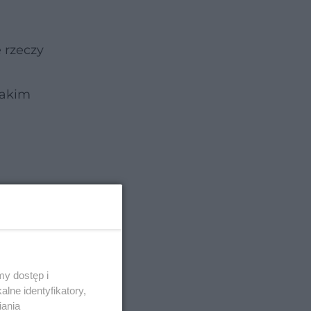
 rzeczy
takim
y dostęp i
lne identyfikatory,
iania