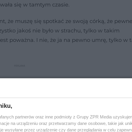
wała się w tamtym czasie.
ent, że muszę się spotkać ze swoją córką, że pewne
zystko jakoś nie było w strachu, tylko w takim
est poważna. I nie, że ja na pewno umrę, tylko w 
niku,
fanych partnerów oraz inne podmioty z Grupy ZPR Media uzyskujem
cje na urządzeniu oraz przetwarzamy dane osobowe, takie jak unika
je wysyłane przez urządzenie czy dane przeglądania w celu zapewn