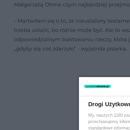
Małgorzatą Ohme czym najbardziej przejmo
- Martwiłam się o to, że nieustalony testam
trzeba ustalić, bo różnie może być. Ale to ws
odpowiedzialnym traktowaniu rzeczy, która j
„gdyby się coś zdarzyło” - wyjaśniła pisarka.
Drogi Użytkow
My, naszych 1160 zau
przechowujemy informa
standardowe informac