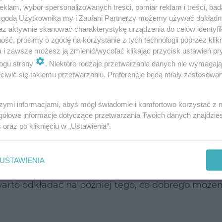
klam, wybór spersonalizowanych treści, pomiar reklam i treści, bad
 zgodą Użytkownika my i Zaufani Partnerzy możemy używać dokład
az aktywnie skanować charakterystykę urządzenia do celów identyfi
ść, prosimy o zgodę na korzystanie z tych technologii poprzez klikn
oby płuc
a i zawsze możesz ją zmienić/wycofać klikając przycisk ustawień pr
ogu strony
. Niektóre rodzaje przetwarzania danych nie wymagaj
iwić się takiemu przetwarzaniu. Preferencje będą miały zastosowanie
ochola?
szymi informacjami, abyś mógł świadomie i komfortowo korzystać z
ła swoją obecnością premierę hollywoodzkiej kome
gółowe informacje dotyczące przetwarzania Twoich danych znajdzi
jednym z wywiadów mówiła o swoim stanie zdrow
s
oraz po kliknięciu w „Ustawienia”.
ję, że wszechświat sprzyja - zdradziła w rozmowi
USTAWIENIA
a otworzyła jej oczy na pewne rzeczy i nauczyła „p
warto odkładać na później tego, co dobrego może