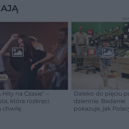
CAJĄ
TEKS
KA
 Hity na Czasie" –
Daleko do pięciu po
sta, która rozkręci
dziennie. Badanie
 chwilę
pokazuje, jak Polac
naprawdę jedzą
warzywa i owoce