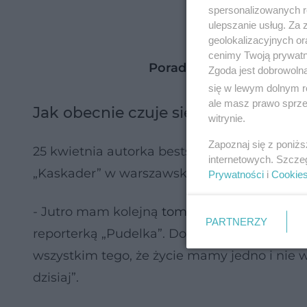
spersonalizowanych re
ulepszanie usług. Za
geolokalizacyjnych or
cenimy Twoją prywatno
Poradnik Zdrowie - Chor
Zgoda jest dobrowoln
się w lewym dolnym r
ale masz prawo sprzec
Jak obecnie czuje się Katarzyna Gr
witrynie.
Zapoznaj się z poniż
25 kwietnia autorka bestsellerów zaszczyci
internetowych. Szcze
„Kaskader” w warszawskim KinoGramie. W 
Prywatności
i
Cookie
- Jutro mam kolejną
tomografię
. Mam nadzie
PARTNERZY
reporterką „Pudelka”. Dodała też, że chorob
wszystkim tego, że życie mamy jedno i nie 
dzisiaj”.