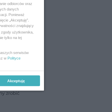
anie odbiorców oraz
nych danych
kacji. Ponieważ
ięcie „Akceptuję”.
ywatności znajdujący
ą zgody użytkownika,
 tylko na tej
 naszych serwisów
dii
esz w
Polityce
ia.
e z
Akceptuję
rzede
my zrobić