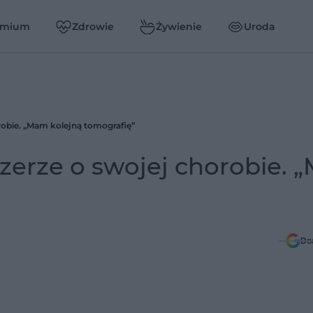
emium
Zdrowie
Żywienie
Uroda
robie. „Mam kolejną tomografię”
zerze o swojej chorobie.
Do