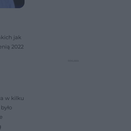
akich jak
enią 2022
a w kilku
 było
e
ą