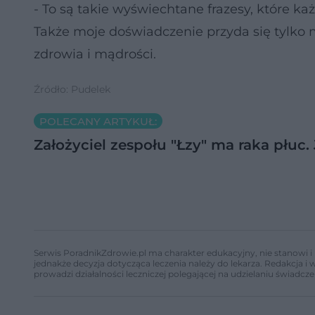
- To są takie wyświechtane frazesy, które ka
Także moje doświadczenie przyda się tylko m
zdrowia i mądrości.
Źródło: Pudelek
POLECANY ARTYKUŁ:
Założyciel zespołu "Łzy" ma raka płuc.
Serwis PoradnikZdrowie.pl ma charakter edukacyjny, nie stanowi i 
jednakże decyzja dotycząca leczenia należy do lekarza. Redakcja 
prowadzi działalności leczniczej polegającej na udzielaniu świadcze