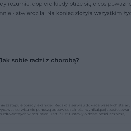
żdy rozumie, dopiero kiedy otrze się o coś poważn
nie - stwierdziła. Na koniec złożyła wszystkim ży
 Jak sobie radzi z chorobą?
nie zastępuje porady lekarskiej. Redakcja serwisu dokłada wszelkich stara
i wydawca serwisu nie ponoszą odpowiedzialności wynikającej z zastosowani
ń zdrowotnych w rozumieniu art. 3 ust 1 ustawy o działalności leczniczej.