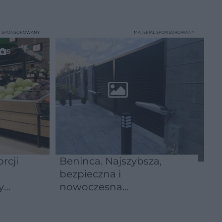
T SPONSOROWANY
MATERIAŁ SPONSOROWANY
5
rcji
Beninca. Najszybsza,
bezpieczna i
y
nowoczesna
automatyka do bram