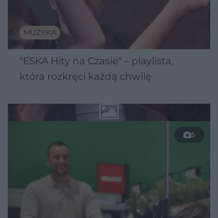
MUZYKA
"ESKA Hity na Czasie" – playlista,
która rozkręci każdą chwilę
5