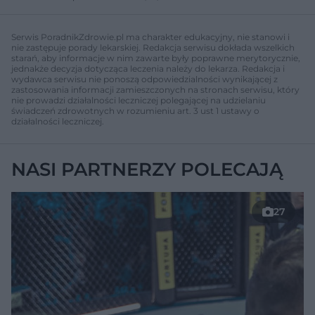
Serwis PoradnikZdrowie.pl ma charakter edukacyjny, nie stanowi i
nie zastępuje porady lekarskiej. Redakcja serwisu dokłada wszelkich
starań, aby informacje w nim zawarte były poprawne merytorycznie,
jednakże decyzja dotycząca leczenia należy do lekarza. Redakcja i
wydawca serwisu nie ponoszą odpowiedzialności wynikającej z
zastosowania informacji zamieszczonych na stronach serwisu, który
nie prowadzi działalności leczniczej polegającej na udzielaniu
świadczeń zdrowotnych w rozumieniu art. 3 ust 1 ustawy o
działalności leczniczej.
NASI PARTNERZY POLECAJĄ
27