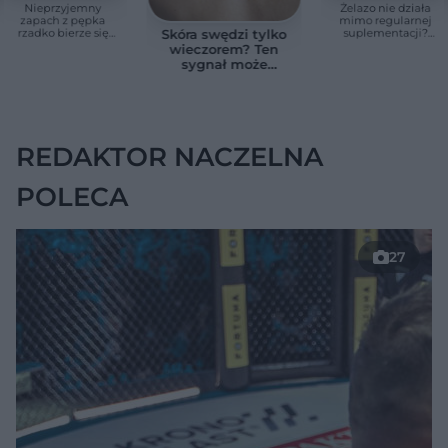
Nieprzyjemny
Żelazo nie działa
zapach z pępka
mimo regularnej
rzadko bierze się
suplementacji?
Skóra swędzi tylko
znikąd. Jeden objaw
Przyczyna może
wieczorem? Ten
zmienia wszystko
ukrywać się w
sygnał może
jelitach
wskazywać na
chorobę, która długo
nie daje objawów
REDAKTOR NACZELNA
POLECA
27