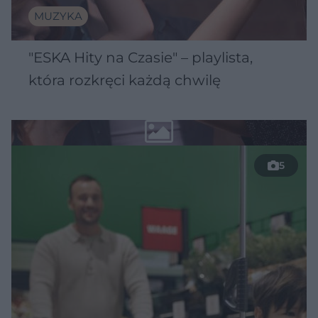
MUZYKA
"ESKA Hity na Czasie" – playlista,
która rozkręci każdą chwilę
5