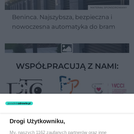
MATERIAŁ SPONSOROWANY
Beninca. Najszybsza, bezpieczna i
nowoczesna automatyka do bram
WSPÓŁPRACUJĄ Z NAMI:
Drogi Użytkowniku,
Żaden utwór zamieszczony w serwisie nie może być powielany i
My, naszych 1162 zaufanych partnerów oraz inne