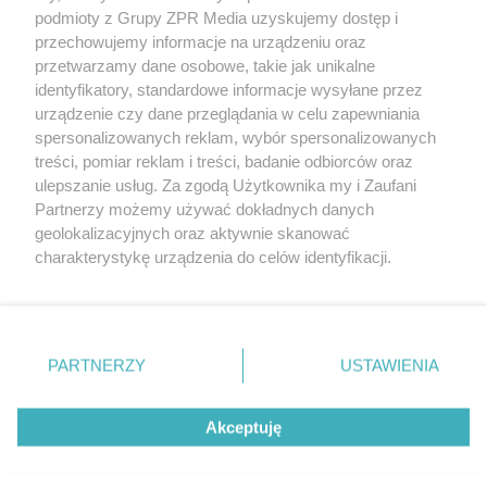
rozpowszechniany lub dalej rozpowszechniany w jakikolwiek sposób
podmioty z Grupy ZPR Media uzyskujemy dostęp i
(w tym także elektroniczny lub mechaniczny) na jakimkolwiek polu
eksploatacji w jakiejkolwiek formie, włącznie z umieszczaniem w
przechowujemy informacje na urządzeniu oraz
Internecie bez pisemnej zgody właściciela praw. Jakiekolwiek użycie
przetwarzamy dane osobowe, takie jak unikalne
lub wykorzystanie utworów w całości lub w części z naruszeniem
identyfikatory, standardowe informacje wysyłane przez
prawa, tzn. bez właściwej zgody, jest zabronione pod groźbą kary i
może być ścigane prawnie.
urządzenie czy dane przeglądania w celu zapewniania
spersonalizowanych reklam, wybór spersonalizowanych
treści, pomiar reklam i treści, badanie odbiorców oraz
ulepszanie usług. Za zgodą Użytkownika my i Zaufani
Partnerzy możemy używać dokładnych danych
geolokalizacyjnych oraz aktywnie skanować
charakterystykę urządzenia do celów identyfikacji.
O nas
Ponieważ cenimy Twoją prywatność, prosimy o zgodę na
korzystanie z tych technologii poprzez kliknięcie
Informacje prawne
„Akceptuję”. Zgoda jest dobrowolna i zawsze możesz ją
zmienić/wycofać klikając przycisk ustawień prywatności
Nasze serwisy
PARTNERZY
USTAWIENIA
znajdujący się w lewym dolnym rogu strony
. Niektóre
© 2026 Grupa ZPR Media
rodzaje przetwarzania danych nie wymagają zgody
Akceptuję
użytkownika, ale masz prawo sprzeciwić się takiemu
przetwarzaniu. Preferencje będą miały zastosowanie tylko
na tej witrynie.