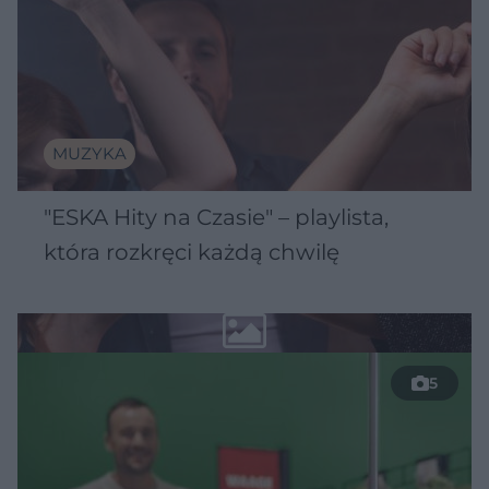
MUZYKA
"ESKA Hity na Czasie" – playlista,
która rozkręci każdą chwilę
5