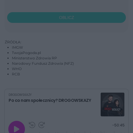
OBLICZ
ŹRÓDŁA:
IMGW
TwojaPogoda.pl
Ministerstwo Zdrowia RP
Narodowy Fundusz Zdrowia (NFZ)
WHO
RCB
DROGOWSKAZY
Po co nam społecznicy? DROGOWSKAZY
G
P
P
P
-
50:45
r
r
r
o
a
z
z