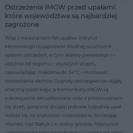
Ostrzeżenia IMGW przed upałami:
które województwa są najbardziej
zagrożone
Wraz z narastaniem fali upałów Instytut
Meteorologii i Gospodarki Wodnej uruchomił
system ostrzeżeń, w tym alarmy pierwszego i –
zależnie od regionu – wyższych stopni,
zapowiadając maksima do 34°C i możliwość
rozszerzania alertów. Sygnały ostrzegawcze objęły
znaczną część kraju, a komunikaty IMGW są
sukcesywnie aktualizowane wraz z przesuwaniem
się strefy gorąca.W drugiej połowie tygodnia upał
rozleje się na większość województw, docierając
również nad Bałtyk i w doliny górskie. Najwyższe
wartości mają paść na południu i w centrum, choć