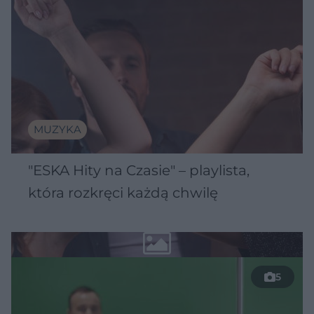
MUZYKA
"ESKA Hity na Czasie" – playlista,
która rozkręci każdą chwilę
5