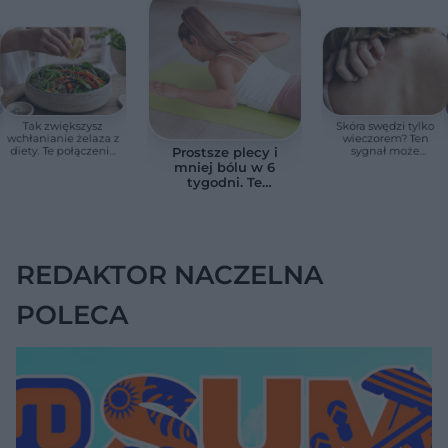
Tak zwiększysz
Skóra swędzi tylko
wchłanianie żelaza z
wieczorem? Ten
diety. Te połączenia
sygnał może
Prostsze plecy i
produktów
wskazywać na
mniej bólu w 6
pomagają przy
chorobę, która długo
tygodni. Te
anemii
nie daje objawów
ćwiczenia
pomagają
zmniejszyć wdowi
garb
REDAKTOR NACZELNA
POLECA