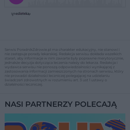
j
z
e
e
w
w
o
i
i
s
ń
ń
t
1
1
0
0
a
s
s
ł
d
d
y
o
o
c
t
p
u
r
z
ł
z
Serwis PoradnikZdrowie.pl ma charakter edukacyjny, nie stanowi i
a
u
o
nie zastępuje porady lekarskiej. Redakcja serwisu dokłada wszelkich
s
d
starań, aby informacje w nim zawarte były poprawne merytorycznie,
u
Â
jednakże decyzja dotycząca leczenia należy do lekarza. Redakcja i
wydawca serwisu nie ponoszą odpowiedzialności wynikającej z
zastosowania informacji zamieszczonych na stronach serwisu, który
nie prowadzi działalności leczniczej polegającej na udzielaniu
świadczeń zdrowotnych w rozumieniu art. 3 ust 1 ustawy o
działalności leczniczej.
NASI PARTNERZY POLECAJĄ