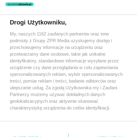
Drogi Użytkowniku,
Żaden utwór zamieszczony w serwisie nie może być powielany i
My, naszych 1162 zaufanych partnerów oraz inne
rozpowszechniany lub dalej rozpowszechniany w jakikolwiek sposób
podmioty z Grupy ZPR Media uzyskujemy dostęp i
(w tym także elektroniczny lub mechaniczny) na jakimkolwiek polu
eksploatacji w jakiejkolwiek formie, włącznie z umieszczaniem w
przechowujemy informacje na urządzeniu oraz
Internecie bez pisemnej zgody właściciela praw. Jakiekolwiek użycie
przetwarzamy dane osobowe, takie jak unikalne
lub wykorzystanie utworów w całości lub w części z naruszeniem
identyfikatory, standardowe informacje wysyłane przez
prawa, tzn. bez właściwej zgody, jest zabronione pod groźbą kary i
może być ścigane prawnie.
urządzenie czy dane przeglądania w celu zapewniania
spersonalizowanych reklam, wybór spersonalizowanych
treści, pomiar reklam i treści, badanie odbiorców oraz
ulepszanie usług. Za zgodą Użytkownika my i Zaufani
Partnerzy możemy używać dokładnych danych
geolokalizacyjnych oraz aktywnie skanować
charakterystykę urządzenia do celów identyfikacji.
O nas
Ponieważ cenimy Twoją prywatność, prosimy o zgodę na
korzystanie z tych technologii poprzez kliknięcie
Informacje prawne
„Akceptuję”. Zgoda jest dobrowolna i zawsze możesz ją
zmienić/wycofać klikając przycisk ustawień prywatności
Nasze serwisy