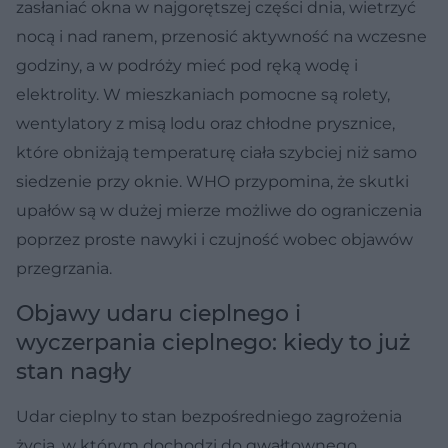
zasłaniać okna w najgorętszej części dnia, wietrzyć
nocą i nad ranem, przenosić aktywność na wczesne
godziny, a w podróży mieć pod ręką wodę i
elektrolity. W mieszkaniach pomocne są rolety,
wentylatory z misą lodu oraz chłodne prysznice,
które obniżają temperaturę ciała szybciej niż samo
siedzenie przy oknie. WHO przypomina, że skutki
upałów są w dużej mierze możliwe do ograniczenia
poprzez proste nawyki i czujność wobec objawów
przegrzania.
Objawy udaru cieplnego i
wyczerpania cieplnego: kiedy to już
stan nagły
Udar cieplny to stan bezpośredniego zagrożenia
życia, w którym dochodzi do gwałtownego