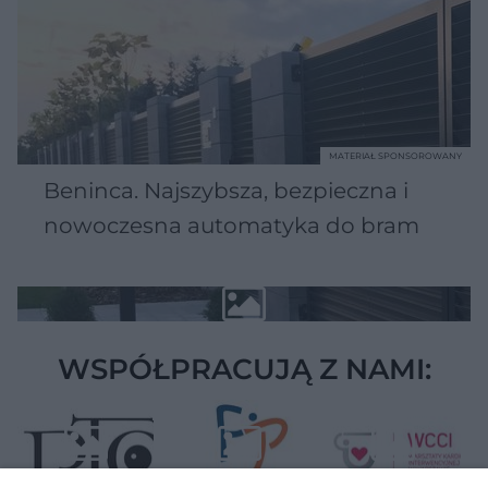
MATERIAŁ SPONSOROWANY
Beninca. Najszybsza, bezpieczna i
nowoczesna automatyka do bram
WSPÓŁPRACUJĄ Z NAMI: