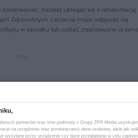
a szwankować, możesz ubiegać się o rehabilitację
czeń Zdrowotnych. Leczenie może odbywać się
 pobytu w ośrodku lub zostać zrealizowane w ram
niku,
fanych partnerów oraz inne podmioty z Grupy ZPR Media uzyskujem
cje na urządzeniu oraz przetwarzamy dane osobowe, takie jak unika
je wysyłane przez urządzenie czy dane przeglądania w celu zapewn