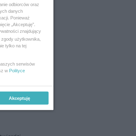
anie odbiorców oraz
nych danych
o pracy
.
kacji. Ponieważ
 zdrowia i
ięcie „Akceptuję”.
ywatności znajdujący
ą zgody użytkownika,
 tylko na tej
izowaną
 naszych serwisów
esz w
Polityce
Akceptuję