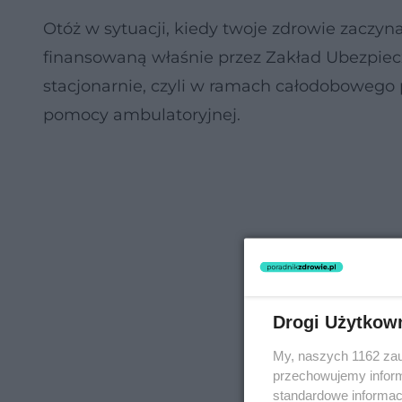
Otóż w sytuacji, kiedy twoje zdrowie zaczyn
finansowaną właśnie przez Zakład Ubezpie
stacjonarnie, czyli w ramach całodobowego
pomocy ambulatoryjnej.
Drogi Użytkow
My, naszych 1162 zau
przechowujemy informa
standardowe informac