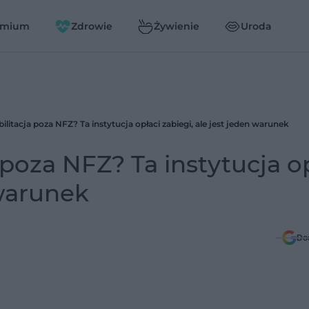
emium
Zdrowie
Żywienie
Uroda
itacja poza NFZ? Ta instytucja opłaci zabiegi, ale jest jeden warunek
poza NFZ? Ta instytucja o
 warunek
Do