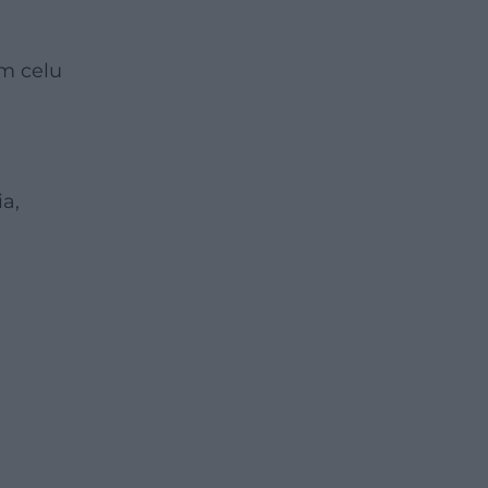
ym celu
a,