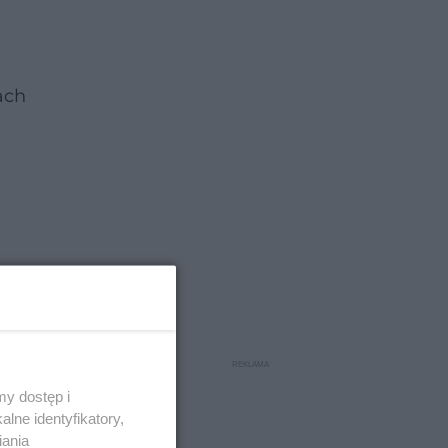
ach
y dostęp i
lne identyfikatory,
iania