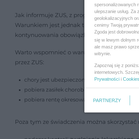
spersonalizowanych re
ulepszanie usług. Za
Jak informuje ZUS, z programu może skorzys
geolokalizacyjnych or
Warunkiem jest jednak to, że właśnie za spr
cenimy Twoją prywatno
Zgoda jest dobrowoln
kontynuowania obowiązków.
się w lewym dolnym r
ale masz prawo sprzec
Warto wspomnieć o warunkach, jakie musi s
witrynie.
przez ZUS:
Zapoznaj się z poniż
internetowych. Szcze
Prywatności
i
Cookie
chory jest ubezpieczony w ZUS (pracuje z
pobiera zasiłek chorobowy lub świadczenie 
pobiera rentę okresową z tytułu niezdolnośc
PARTNERZY
Poza tym ze świadczenia można skorzystać 