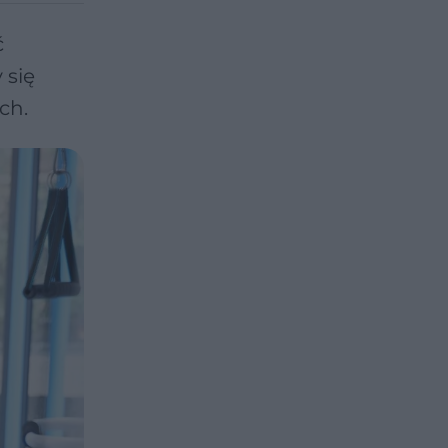
ć
 się
ch.