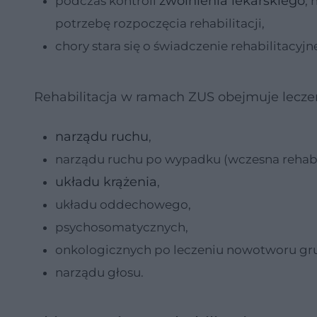
zwolnienia lekarskiego
podczas kontroli
,
potrzebę rozpoczęcia rehabilitacji,
chory stara się o świadczenie rehabilitacyjn
Rehabilitacja w ramach ZUS obejmuje lecze
narządu ruchu
,
narządu ruchu po wypadku (wczesna rehab
układu krążenia
,
układu oddechowego,
psychosomatycznych,
onkologicznych po leczeniu nowotworu gru
narządu głosu.