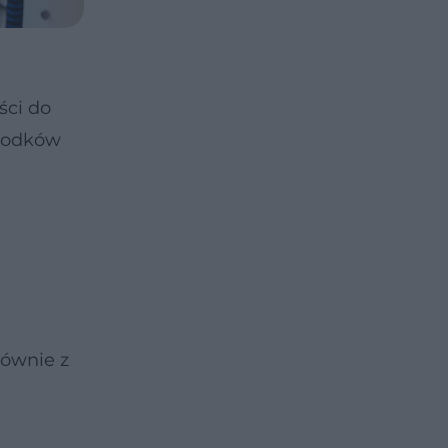
ści do
środków
łównie z