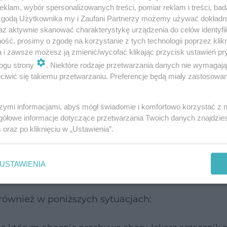
klam, wybór spersonalizowanych treści, pomiar reklam i treści, bad
 zgodą Użytkownika my i Zaufani Partnerzy możemy używać dokład
tać osoba, która jest zagrożona utratą
zdolności d
az aktywnie skanować charakterystykę urządzenia do celów identyfi
awą rehabilitacji chory zyskuje szansę powrotu do
ść, prosimy o zgodę na korzystanie z tych technologii poprzez klikn
a i zawsze możesz ją zmienić/wycofać klikając przycisk ustawień pr
ogu strony
. Niektóre rodzaje przetwarzania danych nie wymagaj
iwić się takiemu przetwarzaniu. Preferencje będą miały zastosowanie
pełniać osoba ubiegająca się o
rehabilitację
real
szymi informacjami, abyś mógł świadomie i komfortowo korzystać z
gółowe informacje dotyczące przetwarzania Twoich danych znajdzi
s
oraz po kliknięciu w „Ustawienia”.
awodowo),
rehabilitacyjne,
i do pracy.
USTAWIENIA
również w poniższych sytuacjach: