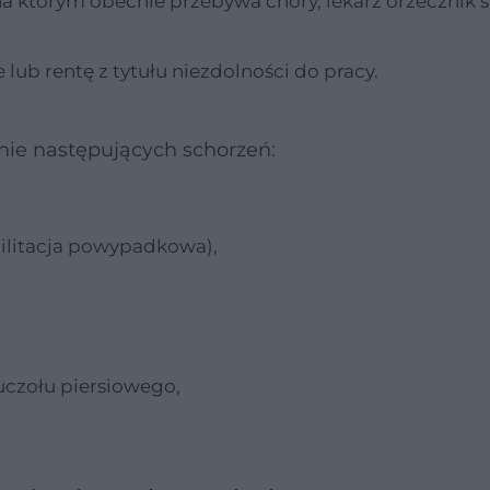
 na którym obecnie przebywa chory, lekarz orzecznik 
e lub rentę z tytułu niezdolności do pracy.
nie następujących schorzeń:
ilitacja powypadkowa),
czołu piersiowego,