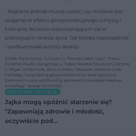
- Najpierw jednak muszą ustalić, czy możliwe jest
osiągnięcie efektu geroprotekcyjnego u myszy i
ludzi przy leczeniu rozpoczynającym się w
późniejszym okresie życia. Tak byłoby najrozsądniej
– podsumowali autorzy analizy.
Źródło: Paula Juricic, Yu-Xuan Lu, Thomas Leech, Lisa F. Drews,
Jonathan Paulitz, Jiongming Lu, Tobias Nespital, Sina Azami, Jennifer
C. Regan, Emilie Funk, Jenny Fröhlich, Sebastian Grönke & Linda
Partridge, "Long-lasting geroprotection from brief rapamycin
treatment in early adulthood by persistently increased intestinal
autophagy", dostęp: 05.09.2022.
POLECANY ARTYKUŁ:
Jajka mogą opóźnić starzenie się?
"Zapewniają zdrowie i młodość,
oczywiście pod…