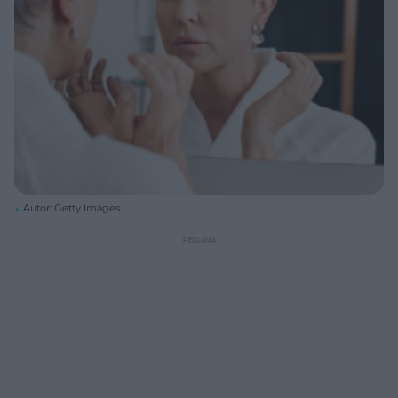
Autor: Getty Images