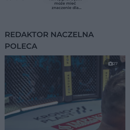
szpitalu. Badanie
higieny. Lekarze
może mieć
objęło 36 tys. osób
zwracają uwagę na
znaczenie dla
ten sygnał
zdrowia. Naukowcy
wskazali zdrowy
zakres
REDAKTOR NACZELNA
POLECA
27