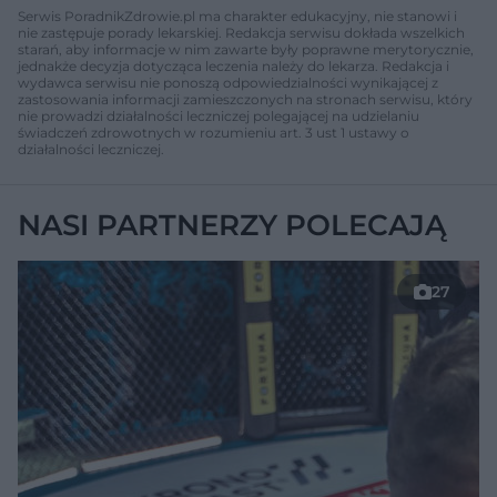
Serwis PoradnikZdrowie.pl ma charakter edukacyjny, nie stanowi i
nie zastępuje porady lekarskiej. Redakcja serwisu dokłada wszelkich
starań, aby informacje w nim zawarte były poprawne merytorycznie,
jednakże decyzja dotycząca leczenia należy do lekarza. Redakcja i
wydawca serwisu nie ponoszą odpowiedzialności wynikającej z
zastosowania informacji zamieszczonych na stronach serwisu, który
nie prowadzi działalności leczniczej polegającej na udzielaniu
świadczeń zdrowotnych w rozumieniu art. 3 ust 1 ustawy o
działalności leczniczej.
NASI PARTNERZY POLECAJĄ
27