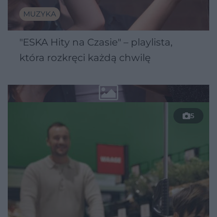
MUZYKA
"ESKA Hity na Czasie" – playlista,
która rozkręci każdą chwilę
5