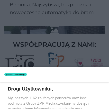
Beninca. Najszybsza, bezpieczna i
nowoczesna automatyka do bram
WSPÓŁPRACUJĄ Z NAMI:
Drogi Użytkowniku,
Żaden utwór zamieszczony w serwisie nie może być powielany i
My, naszych 1162 zaufanych partnerów oraz inne
rozpowszechniany lub dalej rozpowszechniany w jakikolwiek sposób
podmioty z Grupy ZPR Media uzyskujemy dostęp i
(w tym także elektroniczny lub mechaniczny) na jakimkolwiek polu
eksploatacji w jakiejkolwiek formie, włącznie z umieszczaniem w
przechowujemy informacje na urządzeniu oraz