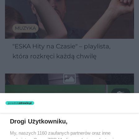
MUZYKA
"ESKA Hity na Czasie" – playlista,
która rozkręci każdą chwilę
5
Drogi Użytkowniku,
My, naszych 1160 zaufanych partnerów oraz inne