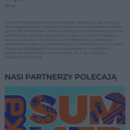
gov.pl
Serwis PoradnikZdrowie.pl ma charakter edukacyjny, nie stanowi i
nie zastępuje porady lekarskiej. Redakcja serwisu dokłada wszelkich
starań, aby informacje w nim zawarte były poprawne merytorycznie,
jednakże decyzja dotycząca leczenia należy do lekarza. Redakcja i
wydawca serwisu nie ponoszą odpowiedzialności wynikającej z
zastosowania informacji zamieszczonych na stronach serwisu, który
nie prowadzi działalności leczniczej polegającej na udzielaniu
świadczeń zdrowotnych w rozumieniu art. 3 ust 1 ustawy o
działalności leczniczej.
NASI PARTNERZY POLECAJĄ