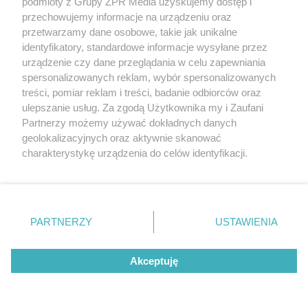
podmioty z Grupy ZPR Media uzyskujemy dostęp i
przechowujemy informacje na urządzeniu oraz
przetwarzamy dane osobowe, takie jak unikalne
identyfikatory, standardowe informacje wysyłane przez
urządzenie czy dane przeglądania w celu zapewniania
TEKST SPONSOROWANY
spersonalizowanych reklam, wybór spersonalizowanych
Daleko do pięciu porcji dziennie.
treści, pomiar reklam i treści, badanie odbiorców oraz
ulepszanie usług. Za zgodą Użytkownika my i Zaufani
Badanie pokazuje, jak Polacy
Partnerzy możemy używać dokładnych danych
naprawdę jedzą warzywa i owoce
geolokalizacyjnych oraz aktywnie skanować
charakterystykę urządzenia do celów identyfikacji.
Ponieważ cenimy Twoją prywatność, prosimy o zgodę na
korzystanie z tych technologii poprzez kliknięcie
„Akceptuję”. Zgoda jest dobrowolna i zawsze możesz ją
zmienić/wycofać klikając przycisk ustawień prywatności
PARTNERZY
USTAWIENIA
znajdujący się w lewym dolnym rogu strony
. Niektóre
rodzaje przetwarzania danych nie wymagają zgody
Akceptuję
użytkownika, ale masz prawo sprzeciwić się takiemu
przetwarzaniu. Preferencje będą miały zastosowanie tylko
na tej witrynie.