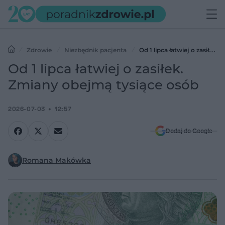
Zdrowie
Niezbędnik pacjenta
Od 1 lipca łatwiej o zasiłek.
Zmiany obejmą tysiące osób
Od 1 lipca łatwiej o zasiłek.
Zmiany obejmą tysiące osób
2026-07-03
12:57
Dodaj do Google
Romana Makówka