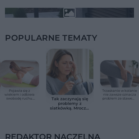
POPULARNE TEMATY
Pojawia się z
Trzaskanie w kolanie
wiekiem i odbiera
nie zawsze oznacza
swobodę ruchu.
problem ze stawem.
Tak zaczynają się
Wdowi garb można
Ten sygnał zmienia
problemy z
zmniejszyć
sytuację.
siatkówką. Mroczki
przed oczami
bywają pierwszym
sygnałem
REDAKTOR NACZELNA