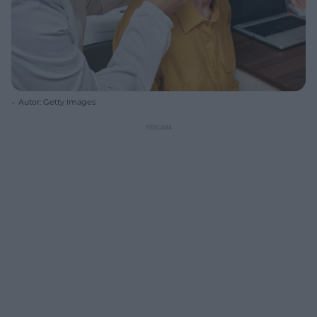
Autor: Getty Images