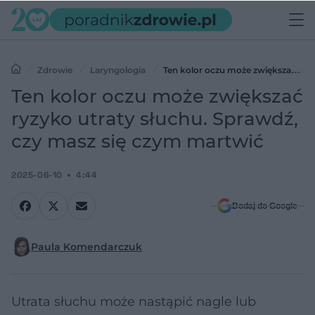
Zdrowie
Laryngologia
Ten kolor oczu może zwiększać
ryzyko utraty słuchu. Sprawdź, czy masz się czym martwić
Ten kolor oczu może zwiększać
ryzyko utraty słuchu. Sprawdź,
czy masz się czym martwić
2025-06-10
4:44
Dodaj do Google
Paula Komendarczuk
Utrata słuchu może nastąpić nagle lub