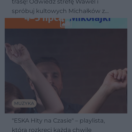
trasę! Odwiedź strefę Wawel i
spróbuj kultowych Michałków z
Wawelu
MUZYKA
"ESKA Hity na Czasie" – playlista,
która rozkręci każdą chwilę