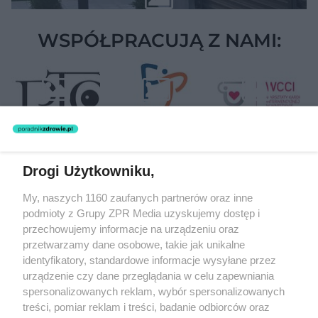
WSPÓŁPRACUJĄ Z NAMI:
Drogi Użytkowniku,
Żaden utwór zamieszczony w serwisie nie może być powielany i
My, naszych 1160 zaufanych partnerów oraz inne
rozpowszechniany lub dalej rozpowszechniany w jakikolwiek sposób
podmioty z Grupy ZPR Media uzyskujemy dostęp i
(w tym także elektroniczny lub mechaniczny) na jakimkolwiek polu
eksploatacji w jakiejkolwiek formie, włącznie z umieszczaniem w
przechowujemy informacje na urządzeniu oraz
Internecie bez pisemnej zgody właściciela praw. Jakiekolwiek użycie
przetwarzamy dane osobowe, takie jak unikalne
lub wykorzystanie utworów w całości lub w części z naruszeniem
identyfikatory, standardowe informacje wysyłane przez
prawa, tzn. bez właściwej zgody, jest zabronione pod groźbą kary i
może być ścigane prawnie.
urządzenie czy dane przeglądania w celu zapewniania
spersonalizowanych reklam, wybór spersonalizowanych
treści, pomiar reklam i treści, badanie odbiorców oraz