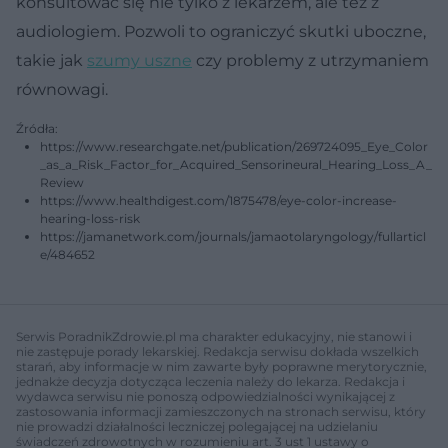
konsultować się nie tylko z lekarzem, ale też z
audiologiem. Pozwoli to ograniczyć skutki uboczne,
takie jak
szumy uszne
czy problemy z utrzymaniem
równowagi.
Źródła:
https://www.researchgate.net/publication/269724095_Eye_Color
_as_a_Risk_Factor_for_Acquired_Sensorineural_Hearing_Loss_A_
Review
https://www.healthdigest.com/1875478/eye-color-increase-
hearing-loss-risk
https://jamanetwork.com/journals/jamaotolaryngology/fullarticl
e/484652
Serwis PoradnikZdrowie.pl ma charakter edukacyjny, nie stanowi i
nie zastępuje porady lekarskiej. Redakcja serwisu dokłada wszelkich
starań, aby informacje w nim zawarte były poprawne merytorycznie,
jednakże decyzja dotycząca leczenia należy do lekarza. Redakcja i
wydawca serwisu nie ponoszą odpowiedzialności wynikającej z
zastosowania informacji zamieszczonych na stronach serwisu, który
nie prowadzi działalności leczniczej polegającej na udzielaniu
świadczeń zdrowotnych w rozumieniu art. 3 ust 1 ustawy o