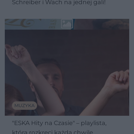
Schreiber i Wach na jednej gali!
MUZYKA
"ESKA Hity na Czasie" – playlista,
która rozkręci każdą chwilę