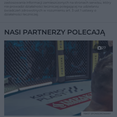
zastosowania informacji zamieszczonych na stronach serwisu, który
nie prowadzi działalności leczniczej polegającej na udzielaniu
świadczeń zdrowotnych w rozumieniu art. 3 ust 1 ustawy o
działalności leczniczej.
NASI PARTNERZY POLECAJĄ
27
TEKST SPONSOROWANY