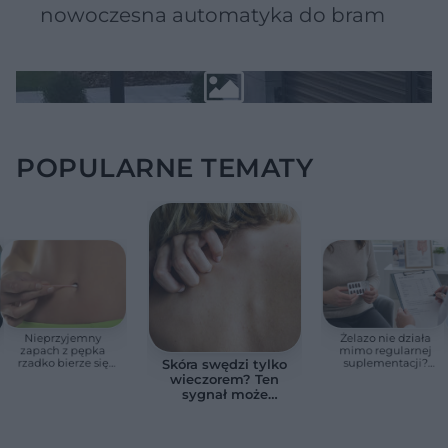
nowoczesna automatyka do bram
POPULARNE TEMATY
Nieprzyjemny
Żelazo nie działa
zapach z pępka
mimo regularnej
rzadko bierze się
suplementacji?
Skóra swędzi tylko
znikąd. Jeden objaw
Przyczyna może
wieczorem? Ten
zmienia wszystko
ukrywać się w
sygnał może
jelitach
wskazywać na
chorobę, która długo
nie daje objawów