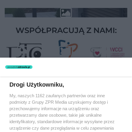
WSPÓŁPRACUJĄ Z NAMI:
Drogi Użytkowniku,
Żaden utwór zamieszczony w serwisie nie może być powielany i
My, naszych 1162 zaufanych partnerów oraz inne
rozpowszechniany lub dalej rozpowszechniany w jakikolwiek sposób
podmioty z Grupy ZPR Media uzyskujemy dostęp i
(w tym także elektroniczny lub mechaniczny) na jakimkolwiek polu
eksploatacji w jakiejkolwiek formie, włącznie z umieszczaniem w
przechowujemy informacje na urządzeniu oraz
Internecie bez pisemnej zgody właściciela praw. Jakiekolwiek użycie
przetwarzamy dane osobowe, takie jak unikalne
lub wykorzystanie utworów w całości lub w części z naruszeniem
identyfikatory, standardowe informacje wysyłane przez
prawa, tzn. bez właściwej zgody, jest zabronione pod groźbą kary i
może być ścigane prawnie.
urządzenie czy dane przeglądania w celu zapewniania