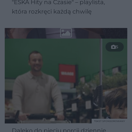
"ESKA Hity na Czasie" – playlista,
która rozkręci każdą chwilę
5
TEKST SPONSOROWANY
Daleko do pięciu porcji dziennie.