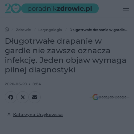
Zdrowie
Laryngologia
Długotrwałe drapanie w gardle nie
zawsze oznacza infekcję. Jeden objaw wymaga pilnej diagnostyki
Długotrwałe drapanie w
gardle nie zawsze oznacza
infekcję. Jeden objaw wymaga
pilnej diagnostyki
2026-05-28
8:54
Dodaj do Google
Katarzyna Urzykowska