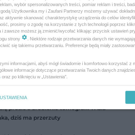
klam, wybór spersonalizowanych treści, pomiar reklam i treści, bad
 zgodą Użytkownika my i Zaufani Partnerzy możemy używać dokład
az aktywnie skanować charakterystykę urządzenia do celów identyfi
ść, prosimy o zgodę na korzystanie z tych technologii poprzez klikn
a i zawsze możesz ją zmienić/wycofać klikając przycisk ustawień pr
ogu strony
. Niektóre rodzaje przetwarzania danych nie wymagaj
iwić się takiemu przetwarzaniu. Preferencje będą miały zastosowanie
e odpowiednio wcześnie zdiagnozowana daje bar
ajlepiej znasz swoje własne ciało, masz największ
szymi informacjami, abyś mógł świadomie i komfortowo korzystać z
ch nowości na powierzchni skóry. Z tego powodu 
gółowe informacje dotyczące przetwarzania Twoich danych znajdzi
s
oraz po kliknięciu w „Ustawienia”.
zowym nawykiem, który realnie zwiększa twoje
zypadku ewentualnego leczenia.
USTAWIENIA
ę prosić o zrobienie tomografii”. Asia
aka, dziś ma przerzuty