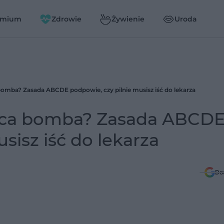
emium
Zdrowie
Żywienie
Uroda
bomba? Zasada ABCDE podpowie, czy pilnie musisz iść do lekarza
jąca bomba? Zasada ABCD
sisz iść do lekarza
Do