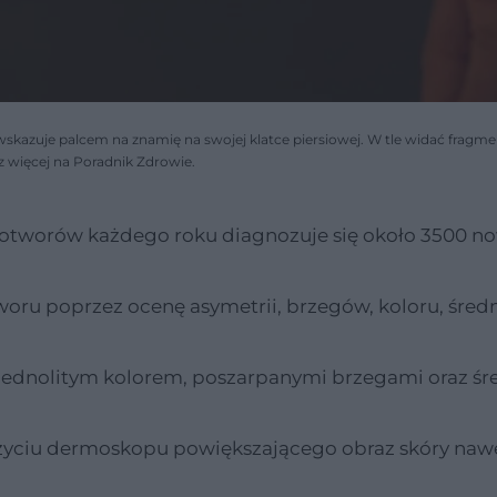
skazuje palcem na znamię na swojej klatce piersiowej. W tle widać fragmen
sz więcej na Poradnik Zdrowie.
otworów każdego roku diagnozuje się około 3500 n
u poprzez ocenę asymetrii, brzegów, koloru, średn
iejednolitym kolorem, poszarpanymi brzegami oraz śr
użyciu dermoskopu powiększającego obraz skóry naw