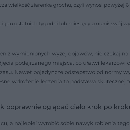
za wielkość ziarenka grochu, czyli wynosi powyżej 6
ciągu ostatnich tygodni lub miesięcy zmienił swój w
eden z wymienionych wyżej objawów, nie czekaj na
zdjęcia podejrzanego miejsca, co ułatwi lekarzowi 
 czasu. Nawet pojedyncze odstępstwo od normy 
esne wdrożenie leczenia to podstawa skutecznej t
 poprawnie oglądać ciało krok po krok
cu, a najlepiej wyrobić sobie nawyk robienia tego