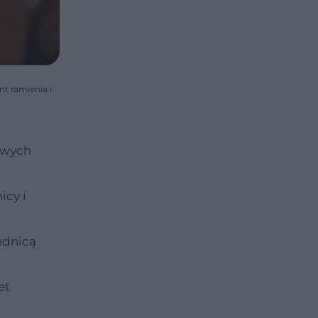
t ramienia i
owych
icy i
ednicą
et