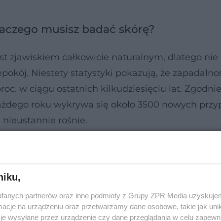
laczego musisz badać skórę?
st zjawiskiem całkowicie naturalnym, dlatego nie
kój. Niestety statystyki pokazują, że zapadalno
roc. w ciągu ostatnich kilkudziesięciu lat. Zgodnie
żdego roku wykrywa się około 3500 nowych prz
nieustannie rośnie.
niku,
fanych partnerów oraz inne podmioty z Grupy ZPR Media uzyskujem
cje na urządzeniu oraz przetwarzamy dane osobowe, takie jak unika
je wysyłane przez urządzenie czy dane przeglądania w celu zapewn