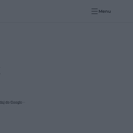
Menu
E
daj do Google