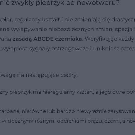
nić zwykły pieprzyk od nowotworu?
or, regularny kształt i nie zmieniają się drastycz
sne wyłapywanie niebezpiecznych zmian, specjali
ywaną
zasadą ABCDE czerniaka
. Weryfikując każdy
 wyłapiesz sygnały ostrzegawcze i unikniesz prze
uwagę na następujące cechy:
zny pieprzyk ma nieregularny kształt, a jego dwie po
zarpane, nierówne lub bardzo niewyraźnie zarysowa
 z widocznymi różnymi odcieniami brązu, czerni, a na