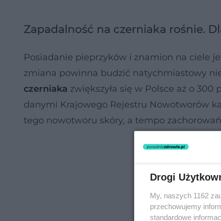
Zapadalność na czerniaka rośnie. D
Posiadanie pieprzyków i znamion na ciele je
zmiana powinna budzić natychmiastowy niepo
czerniaka
zwiększyła się w Polsce aż o 300 p
danymi Krajowego Rejestru Nowotworów ka
tego nowotworu skóry, a tempo zachorowań 
Drogi Użytkow
My, naszych 1162 zau
przechowujemy informa
standardowe informac