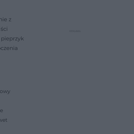
nie z
ści
 pieprzyk
oczenia
łowy
ne
wet