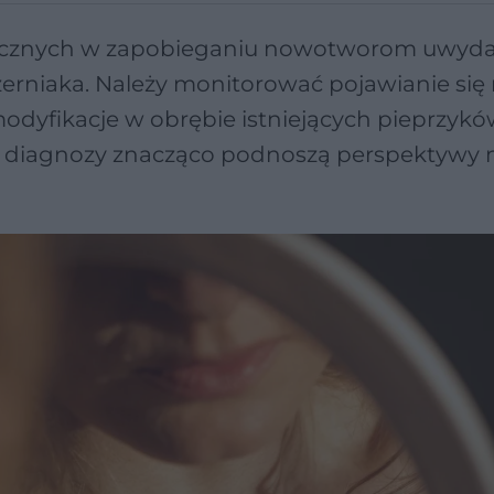
ogicznych w zapobieganiu nowotworom uwyda
rniaka. Należy monitorować pojawianie si
dyfikacje w obrębie istniejących pieprzykó
e diagnozy znacząco podnoszą perspektywy 