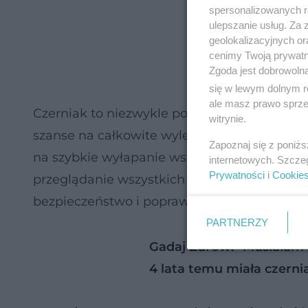
spersonalizowanych re
ulepszanie usług. Za
geolokalizacyjnych or
cenimy Twoją prywatno
Zgoda jest dobrowoln
się w lewym dolnym r
ale masz prawo sprzec
Czerniak to niezwykle poważna choroba, al
witrynie.
szanse na całkowite wyleczenie. Ponieważ n
Zapoznaj się z poniż
na szybkie wyłapanie wszelkich podejrzany
internetowych. Szcze
Prywatności
i
Cookie
przeglądanie wszystkich znamion jest kluc
bezpieczeństwo i poprawia rokowania w pr
PARTNERZY
Gadaj Zdrów: “Musiałam si
4 lata temu miała czerni