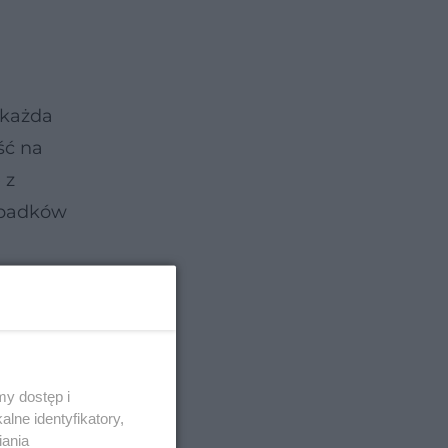
 każda
ść na
 z
ypadków
y dostęp i
lne identyfikatory,
iania