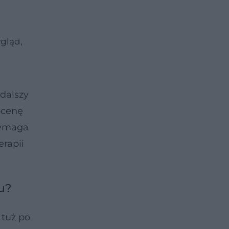
ygląd,
 dalszy
ocenę
wymaga
erapii
u?
 tuż po