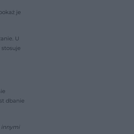
pokaż je
anie. U
 stosuje
ie
st dbanie
y innymi