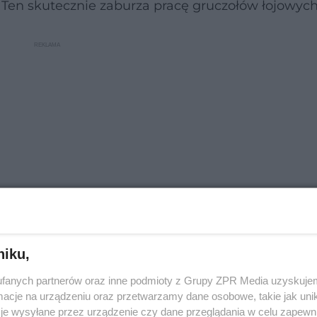
Ten skutecznie zaburza pracę gruczołów łojowych
niku,
 zaniedbania pielęgnacyjne przy skórze wytwarzają
fanych partnerów oraz inne podmioty z Grupy ZPR Media uzyskujem
ją bowiem wtedy, gdy zatkane gruczoły łojowe "za
cje na urządzeniu oraz przetwarzamy dane osobowe, takie jak unika
y się ten rodzaj maleńkiej wypukłości
- tłumaczy
je wysyłane przez urządzenie czy dane przeglądania w celu zapewn