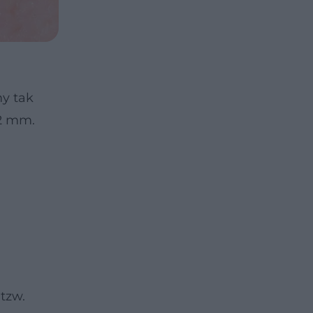
my tak
-2 mm.
tzw.