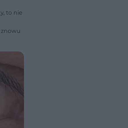
y, to nie
y znowu