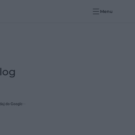
Menu
olog
daj do Google