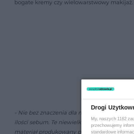
bogate kremy czy wielowarstwowy makijaż. 
Drogi Użytkow
- Nie bez znaczenia dla naszej skóry są też
My, naszych 1162 zau
ilości sebum. Te niewielkie torbiele powsta
przechowujemy informa
materiał produkowany przez organizm. Tworz
standardowe informac