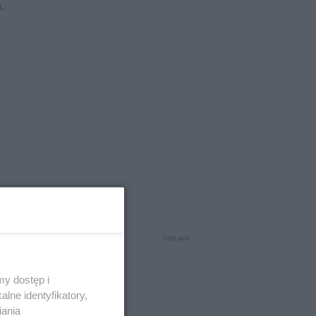
.
cej duże
y dostęp i
trzymują"
lne identyfikatory,
 dr
iania