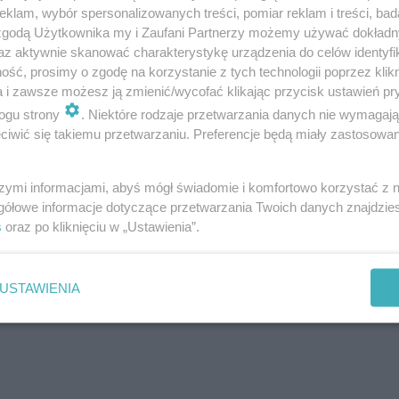
klam, wybór spersonalizowanych treści, pomiar reklam i treści, bad
 zgodą Użytkownika my i Zaufani Partnerzy możemy używać dokład
az aktywnie skanować charakterystykę urządzenia do celów identyfi
eż związane są z gospodarką hormonalną organiz
ść, prosimy o zgodę na korzystanie z tych technologii poprzez klikn
a i zawsze możesz ją zmienić/wycofać klikając przycisk ustawień pr
ogu strony
. Niektóre rodzaje przetwarzania danych nie wymagaj
iwić się takiemu przetwarzaniu. Preferencje będą miały zastosowanie
szymi informacjami, abyś mógł świadomie i komfortowo korzystać z
 chorobą. Prosaki po usunięciu nie wymagają lecze
gółowe informacje dotyczące przetwarzania Twoich danych znajdzi
s
oraz po kliknięciu w „Ustawienia”.
 a nie chorobą.
ich samodzielnie poprzez wyciskanie czy rozdrapy
USTAWIENIA
 Postępując w ten sposób, ryzykujemy nadkażen