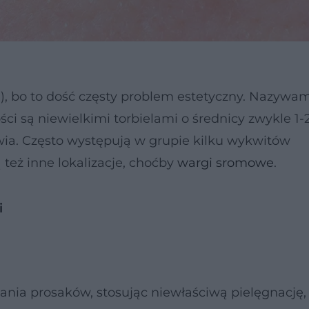
a), bo to dość częsty problem estetyczny. Nazywa
ści są niewielkimi torbielami o średnicy zwykle 1
owia. Często występują w grupie kilku wykwitów
też inne lokalizacje, choćby
wargi sromowe
.
i
ia prosaków, stosując niewłaściwą pielęgnację, 