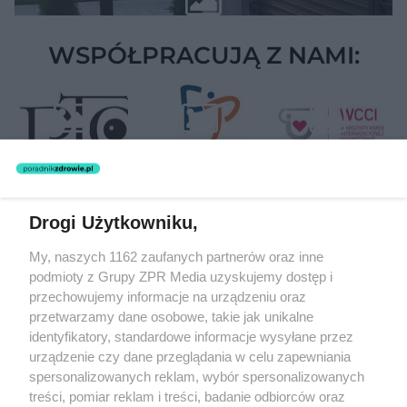
WSPÓŁPRACUJĄ Z NAMI:
Drogi Użytkowniku,
Żaden utwór zamieszczony w serwisie nie może być powielany i
My, naszych 1162 zaufanych partnerów oraz inne
rozpowszechniany lub dalej rozpowszechniany w jakikolwiek sposób
podmioty z Grupy ZPR Media uzyskujemy dostęp i
(w tym także elektroniczny lub mechaniczny) na jakimkolwiek polu
eksploatacji w jakiejkolwiek formie, włącznie z umieszczaniem w
przechowujemy informacje na urządzeniu oraz
Internecie bez pisemnej zgody właściciela praw. Jakiekolwiek użycie
przetwarzamy dane osobowe, takie jak unikalne
lub wykorzystanie utworów w całości lub w części z naruszeniem
identyfikatory, standardowe informacje wysyłane przez
prawa, tzn. bez właściwej zgody, jest zabronione pod groźbą kary i
może być ścigane prawnie.
urządzenie czy dane przeglądania w celu zapewniania
spersonalizowanych reklam, wybór spersonalizowanych
treści, pomiar reklam i treści, badanie odbiorców oraz