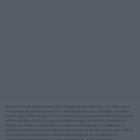
Serwis PoradnikZdrowie.pl ma charakter edukacyjny, nie stanowi i
nie zastępuje porady lekarskiej. Redakcja serwisu dokłada wszelkich
starań, aby informacje w nim zawarte były poprawne merytorycznie,
jednakże decyzja dotycząca leczenia należy do lekarza. Redakcja i
wydawca serwisu nie ponoszą odpowiedzialności wynikającej z
zastosowania informacji zamieszczonych na stronach serwisu, który
nie prowadzi działalności leczniczej polegającej na udzielaniu
świadczeń zdrowotnych w rozumieniu art. 3 ust 1 ustawy o