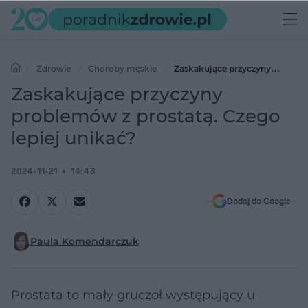
Zdrowie
Choroby męskie
Zaskakujące przyczyny
problemów z prostatą. Czego lepiej unikać?
Zaskakujące przyczyny
problemów z prostatą. Czego
lepiej unikać?
2024-11-21
14:43
Dodaj do Google
Paula Komendarczuk
Prostata to mały gruczoł występujący u