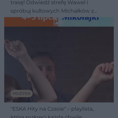
trasę! Odwiedź strefę Wawel i
spróbuj kultowych Michałków z
Wawelu
MUZYKA
"ESKA Hity na Czasie" – playlista,
która rozkręci każdą chwilę