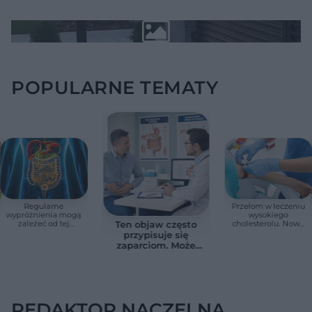
POPULARNE TEMATY
Regularne
Przełom w leczeniu
wypróżnienia mogą
wysokiego
zależeć od tej
cholesterolu. Nowa
Ten objaw często
witaminy. Odkrycie
terapia zmniejszyła
przypisuje się
zaskoczyło
LDL o ponad połowę
zaparciom. Może
naukowców
jednak wskazywać
na chorobę jelita
REDAKTOR NACZELNA