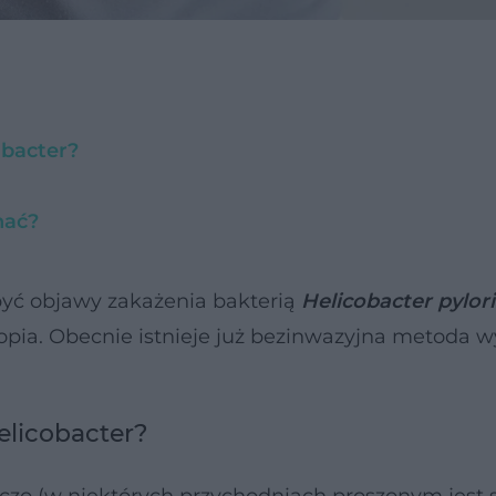
obacter?
nać?
być objawy zakażenia bakterią
Helicobacter pylori
pia. Obecnie istnieje już bezinwazyjna metoda w
elicobacter?