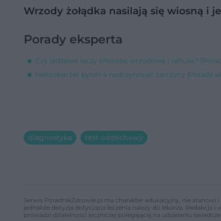
Wrzody żołądka nasilają się wiosną i j
Porady eksperta
Czy jedzenie leczy chorobę wrzodową i refluks? [Pora
Helicobacter pylori a nadczynność tarczycy [Porada e
diagnostyka
test oddechowy
Serwis PoradnikZdrowie.pl ma charakter edukacyjny, nie stanowi i 
jednakże decyzja dotycząca leczenia należy do lekarza. Redakcja 
prowadzi działalności leczniczej polegającej na udzielaniu świadcze