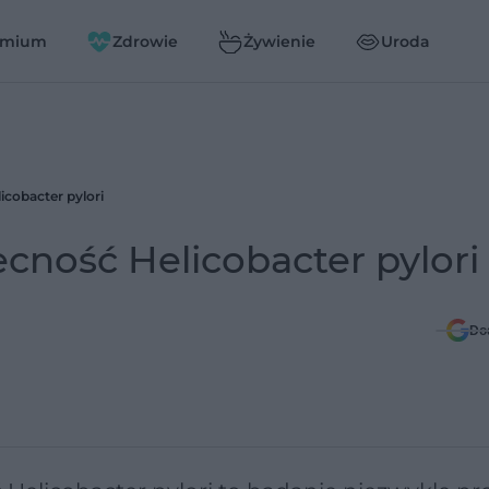
emium
Zdrowie
Żywienie
Uroda
cobacter pylori
cność Helicobacter pylori
Do