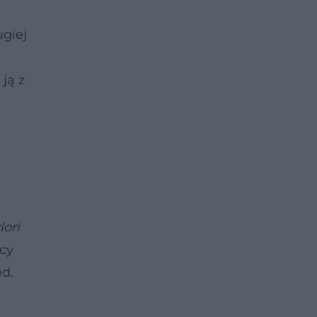
giej
ją z
lori
acy
d.