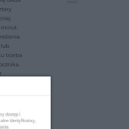
ię także
ztery
tniej
 minut.
reślenia
 lub
u trzeba
ocznika.
t
tu można
y dostęp i
lne identyfikatory,
iania