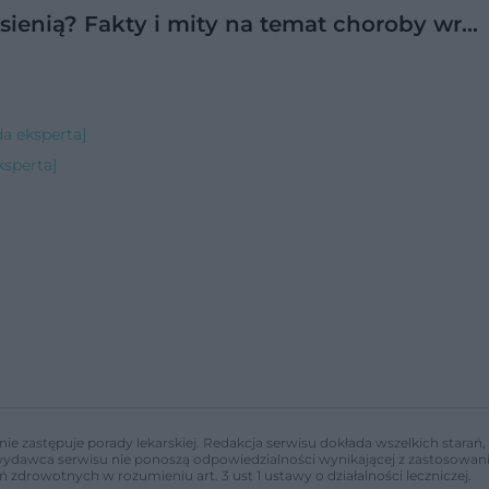
esienią? Fakty i mity na temat choroby wr…
da eksperta]
ksperta]
nie zastępuje porady lekarskiej. Redakcja serwisu dokłada wszelkich stara
i wydawca serwisu nie ponoszą odpowiedzialności wynikającej z zastosowani
ń zdrowotnych w rozumieniu art. 3 ust 1 ustawy o działalności leczniczej.