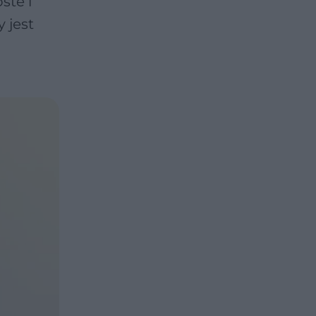
ste i
 jest