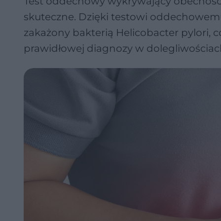
Test oddechowy wykrywający obecność He
skuteczne. Dzięki testowi oddechowemu
zakażony bakterią Helicobacter pylori, c
prawidłowej diagnozy w dolegliwościa