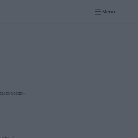
Menu
daj do Google