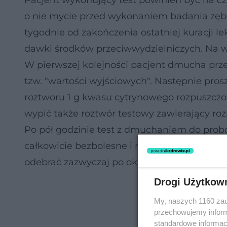
Pacjent wykonujący test powinien być na cz
o nie mycie przed wykonaniem badania zęb
tygodnie od zakończenia ostatniej kuracji l
dawki środków przeciwwydzielniczych. Na w
W pierwszej kolejności pacjent dmucha prz
tzw. "wartości wyjściowych". Następnie pro
roztworu 1 g kwasu cytrynowego rozpuszczo
wypić także roztwór testowy zawierający r
Po pół godzinie test z dmuchaniem do prob
całkowicie bezbolesne i nie powinno wywoł
odebrać zazwyczaj po ok. 3 dniach.
Drogi Użytkow
My, naszych 1160 zau
przechowujemy informa
standardowe informac