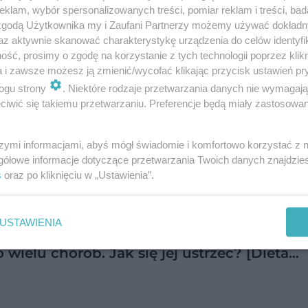
klam, wybór spersonalizowanych treści, pomiar reklam i treści, bad
 zgodą Użytkownika my i Zaufani Partnerzy możemy używać dokład
az aktywnie skanować charakterystykę urządzenia do celów identyfi
ść, prosimy o zgodę na korzystanie z tych technologii poprzez klikn
a i zawsze możesz ją zmienić/wycofać klikając przycisk ustawień pr
ogu strony
. Niektóre rodzaje przetwarzania danych nie wymagaj
iwić się takiemu przetwarzaniu. Preferencje będą miały zastosowanie
szymi informacjami, abyś mógł świadomie i komfortowo korzystać z
gółowe informacje dotyczące przetwarzania Twoich danych znajdzi
s
oraz po kliknięciu w „Ustawienia”.
 pozbyć bakterii H. pylori z organizmu?
odukty wskazane i zakazane
USTAWIENIA
wielu chorób. Jak się jej ustrzec? [Dieta…