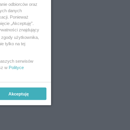
anie odbiorców oraz
nych danych
kacji. Ponieważ
ięcie „Akceptuję”.
ywatności znajdujący
ą zgody użytkownika,
 tylko na tej
 naszych serwisów
esz w
Polityce
Akceptuję