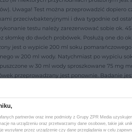
czo (w niektórych przychodniach proszonym jest s
ów). Uwaga! Test można przeprowadzić dopiero c
ekami przeciwbakteryjnymi i dwa tygodnie od osta
ykonanie testu należy zarezerwować sobie ok. 45
ez słomkę do dwóch probówek. Posłużą one do ok
szony jest o wypicie 200 ml soku pomarańczowego
nego w 200 ml wody. Natychmiast po wypiciu sok
ozpuszczone w 30 ml wody sproszkowane 75 mg m
ówek przeprowadzany jest ponownie. Badanie jes
ywać żadnych działań niepożądanych. Wyniki tes
niku,
fanych partnerów oraz inne podmioty z Grupy ZPR Media uzyskujem
cje na urządzeniu oraz przetwarzamy dane osobowe, takie jak unika
je wysyłane przez urządzenie czy dane przeglądania w celu zapewn