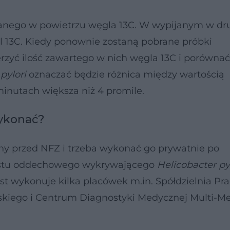
anego w powietrzu węgla 13C. W wypijanym w dru
l 13C. Kiedy ponownie zostaną pobrane próbki
yć ilość zawartego w nich węgla 13C i porównać 
pylori
oznaczać będzie różnica między wartością
minutach większa niż 4 promile.
wykonać?
ny przed NFZ i trzeba wykonać go prywatnie po
testu oddechowego wykrywającego
Helicobacter py
st wykonuje kilka placówek m.in. Spółdzielnia Pr
skiego i Centrum Diagnostyki Medycznej Multi-Me