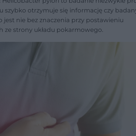
licobacter pylori to badanie niezwykle pro
 szybko otrzymuje się informację czy badany
o jest nie bez znaczenia przy postawieniu
ch ze strony układu pokarmowego.