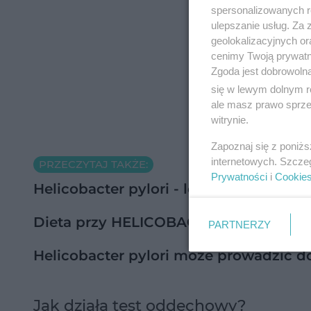
spersonalizowanych re
ulepszanie usług. Za
geolokalizacyjnych or
cenimy Twoją prywatno
Zgoda jest dobrowoln
się w lewym dolnym r
ale masz prawo sprzec
witrynie.
Zapoznaj się z poniż
internetowych. Szcze
PRZECZYTAJ TAKŻE:
Prywatności
i
Cookie
Helicobacter pylori - leczenie. Jak się
Dieta przy HELICOBACTER PYLORI: pr
PARTNERZY
Helicobacter pylori może prowadzić do 
Jak działa test oddechowy?