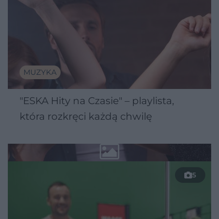
MUZYKA
"ESKA Hity na Czasie" – playlista,
która rozkręci każdą chwilę
5