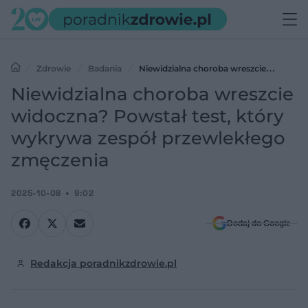
Zdrowie
Badania
Niewidzialna choroba wreszcie
widoczna? Powstał test, który wykrywa zespół przewlekłego
Niewidzialna choroba wreszcie
zmęczenia
widoczna? Powstał test, który
wykrywa zespół przewlekłego
zmęczenia
2025-10-08
9:02
Dodaj do Google
Redakcja poradnikzdrowie.pl