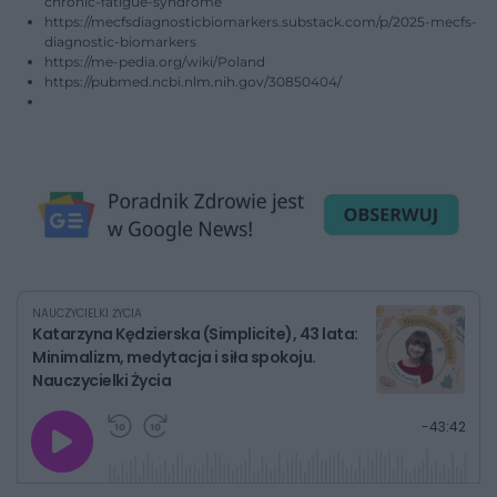
chronic-fatigue-syndrome
https://mecfsdiagnosticbiomarkers.substack.com/p/2025-mecfs-
diagnostic-biomarkers
https://me-pedia.org/wiki/Poland
https://pubmed.ncbi.nlm.nih.gov/30850404/
NAUCZYCIELKI ŻYCIA
Katarzyna Kędzierska (Simplicite), 43 lata:
Minimalizm, medytacja i siła spokoju.
Nauczycielki Życia
G
P
P
P
-
43:42
r
r
r
o
a
z
z
j
z
e
e
w
w
o