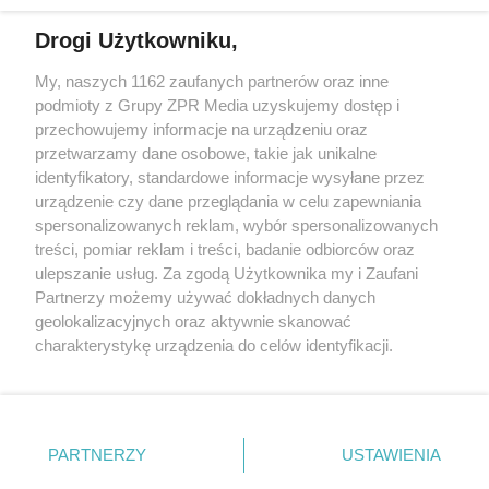
Drogi Użytkowniku,
Żaden utwór zamieszczony w serwisie nie może być powielany i
My, naszych 1162 zaufanych partnerów oraz inne
rozpowszechniany lub dalej rozpowszechniany w jakikolwiek sposób
podmioty z Grupy ZPR Media uzyskujemy dostęp i
(w tym także elektroniczny lub mechaniczny) na jakimkolwiek polu
eksploatacji w jakiejkolwiek formie, włącznie z umieszczaniem w
przechowujemy informacje na urządzeniu oraz
Internecie bez pisemnej zgody właściciela praw. Jakiekolwiek użycie
przetwarzamy dane osobowe, takie jak unikalne
lub wykorzystanie utworów w całości lub w części z naruszeniem
identyfikatory, standardowe informacje wysyłane przez
prawa, tzn. bez właściwej zgody, jest zabronione pod groźbą kary i
może być ścigane prawnie.
urządzenie czy dane przeglądania w celu zapewniania
spersonalizowanych reklam, wybór spersonalizowanych
treści, pomiar reklam i treści, badanie odbiorców oraz
ulepszanie usług. Za zgodą Użytkownika my i Zaufani
Partnerzy możemy używać dokładnych danych
geolokalizacyjnych oraz aktywnie skanować
charakterystykę urządzenia do celów identyfikacji.
O nas
Ponieważ cenimy Twoją prywatność, prosimy o zgodę na
korzystanie z tych technologii poprzez kliknięcie
Informacje prawne
„Akceptuję”. Zgoda jest dobrowolna i zawsze możesz ją
zmienić/wycofać klikając przycisk ustawień prywatności
Nasze serwisy
PARTNERZY
USTAWIENIA
znajdujący się w lewym dolnym rogu strony
. Niektóre