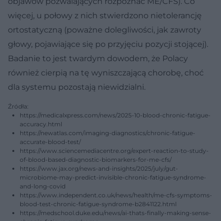
objawów pozwalających rozpoznać ME/CFS). Co
więcej, u połowy z nich stwierdzono nietolerancję
ortostatyczną (poważne dolegliwości, jak zawroty
głowy, pojawiające się po przyjęciu pozycji stojącej).
Badanie to jest twardym dowodem, że Polacy
również cierpią na tę wyniszczającą chorobę, choć
dla systemu pozostają niewidzialni.
Źródła:
https://medicalxpress.com/news/2025-10-blood-chronic-fatigue-
accuracy.html
https://newatlas.com/imaging-diagnostics/chronic-fatigue-
accurate-blood-test/
https://www.sciencemediacentre.org/expert-reaction-to-study-
of-blood-based-diagnostic-biomarkers-for-me-cfs/
https://www.jax.org/news-and-insights/2025/july/gut-
microbiome-may-predict-invisible-chronic-fatigue-syndrome-
and-long-covid
https://www.independent.co.uk/news/health/me-cfs-symptoms-
blood-test-chronic-fatigue-syndrome-b2841122.html
https://medschool.duke.edu/news/ai-thats-finally-making-sense-