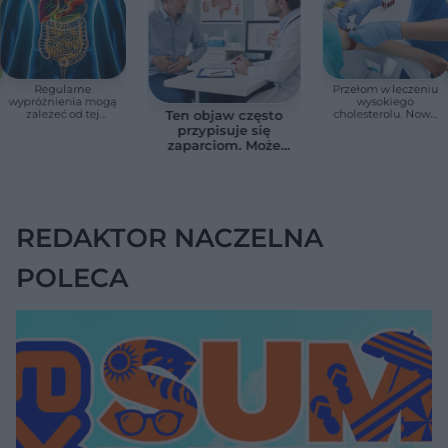
Regularne
Przełom w leczeniu
wypróżnienia mogą
wysokiego
zależeć od tej
cholesterolu. Nowa
Ten objaw często
witaminy. Odkrycie
terapia zmniejszyła
przypisuje się
zaskoczyło
LDL o ponad połowę
zaparciom. Może
naukowców
jednak wskazywać
na chorobę jelita
REDAKTOR NACZELNA
POLECA