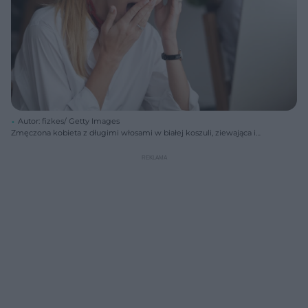
Autor: fizkes/ Getty Images
Zmęczona kobieta z długimi włosami w białej koszuli, ziewająca i
zasłaniająca usta dłonią, w biurze. Obok niej widoczny mężczyzna
pracujący przy komputerze, symbolizujący codzienne wyczerpanie.
Więcej o zespole przewlekłego zmęczenia przeczytasz na Poradnik
Zdrowie.