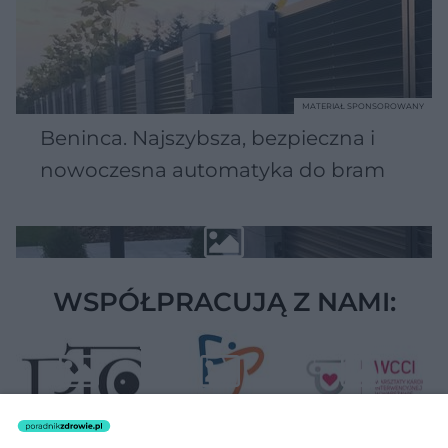
MATERIAŁ SPONSOROWANY
Beninca. Najszybsza, bezpieczna i
nowoczesna automatyka do bram
WSPÓŁPRACUJĄ Z NAMI: