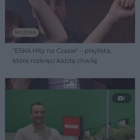
MUZYKA
"ESKA Hity na Czasie" – playlista,
która rozkręci każdą chwilę
5