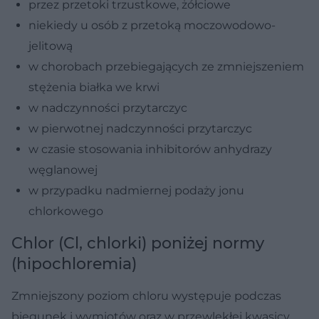
przez przetoki trzustkowe, żółciowe
niekiedy u osób z przetoką moczowodowo-
jelitową
w chorobach przebiegających ze zmniejszeniem
stężenia białka we krwi
w nadczynności przytarczyc
w pierwotnej nadczynności przytarczyc
w czasie stosowania inhibitorów anhydrazy
węglanowej
w przypadku nadmiernej podaży jonu
chlorkowego
Chlor (Cl, chlorki) poniżej normy
(hipochloremia)
Zmniejszony poziom chloru występuje podczas
biegunek i wymiotów oraz w przewlekłej kwasicy