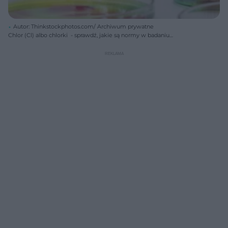
Autor: Thinkstockphotos.com/ Archiwum prywatne
Chlor (Cl) albo chlorki - sprawdź, jakie są normy w badaniu
biochemicznym i o czym może świadczyć ich wzrost lub spadek we
krwi.