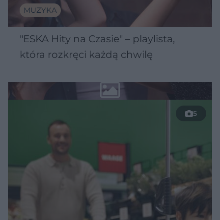
MUZYKA
"ESKA Hity na Czasie" – playlista,
która rozkręci każdą chwilę
5