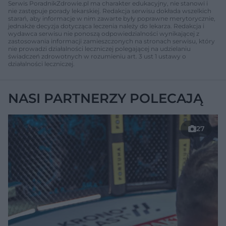
Serwis PoradnikZdrowie.pl ma charakter edukacyjny, nie stanowi i
nie zastępuje porady lekarskiej. Redakcja serwisu dokłada wszelkich
starań, aby informacje w nim zawarte były poprawne merytorycznie,
jednakże decyzja dotycząca leczenia należy do lekarza. Redakcja i
wydawca serwisu nie ponoszą odpowiedzialności wynikającej z
zastosowania informacji zamieszczonych na stronach serwisu, który
nie prowadzi działalności leczniczej polegającej na udzielaniu
świadczeń zdrowotnych w rozumieniu art. 3 ust 1 ustawy o
działalności leczniczej.
NASI PARTNERZY POLECAJĄ
27