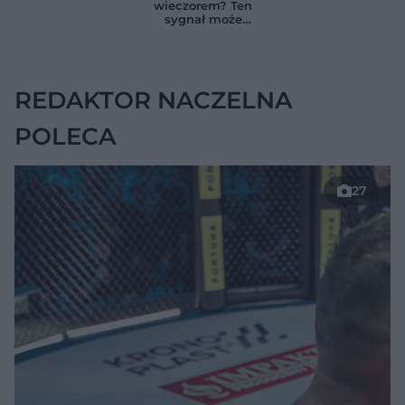
znikąd. Jeden objaw
Przyczyna może
wieczorem? Ten
zmienia wszystko
ukrywać się w
sygnał może
jelitach
wskazywać na
chorobę, która długo
nie daje objawów
REDAKTOR NACZELNA
POLECA
27