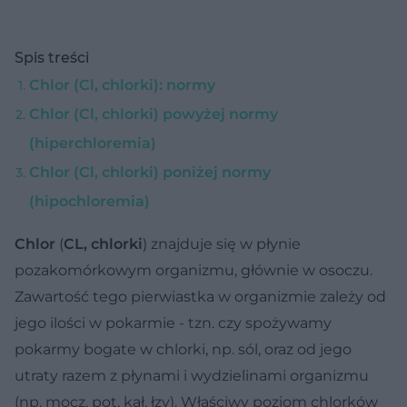
Spis treści
Chlor (Cl, chlorki): normy
Chlor (Cl, chlorki) powyżej normy
(hiperchloremia)
Chlor (Cl, chlorki) poniżej normy
(hipochloremia)
Chlor
(
CL, chlorki
) znajduje się w płynie
pozakomórkowym organizmu, głównie w osoczu.
Zawartość tego pierwiastka w organizmie zależy od
jego ilości w pokarmie - tzn. czy spożywamy
pokarmy bogate w chlorki, np. sól, oraz od jego
utraty razem z płynami i wydzielinami organizmu
(np. mocz, pot, kał, łzy). Właściwy poziom chlorków