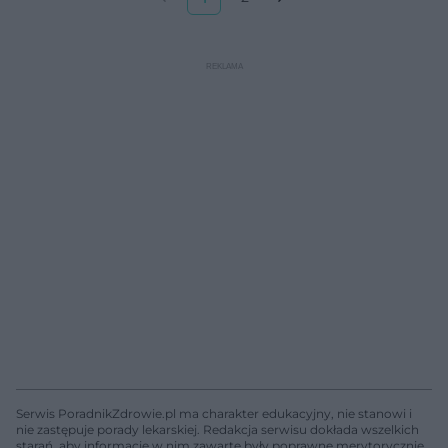
Serwis PoradnikZdrowie.pl ma charakter edukacyjny, nie stanowi i
nie zastępuje porady lekarskiej. Redakcja serwisu dokłada wszelkich
starań, aby informacje w nim zawarte były poprawne merytorycznie,