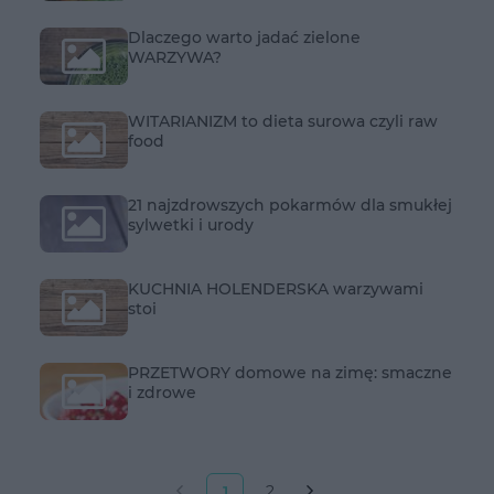
Dlaczego warto jadać zielone
WARZYWA?
WITARIANIZM to dieta surowa czyli raw
food
21 najzdrowszych pokarmów dla smukłej
sylwetki i urody
KUCHNIA HOLENDERSKA warzywami
stoi
PRZETWORY domowe na zimę: smaczne
i zdrowe
2
1