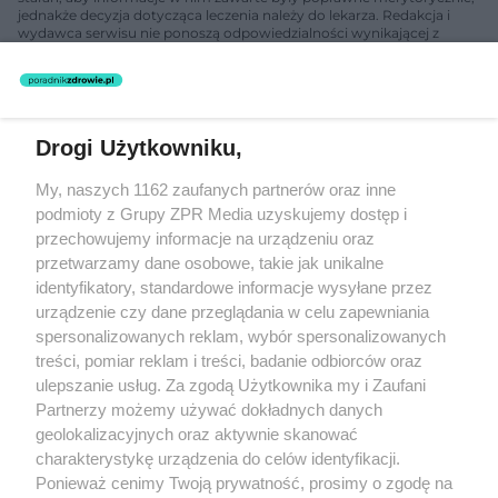
jednakże decyzja dotycząca leczenia należy do lekarza. Redakcja i
wydawca serwisu nie ponoszą odpowiedzialności wynikającej z
zastosowania informacji zamieszczonych na stronach serwisu, który
nie prowadzi działalności leczniczej polegającej na udzielaniu
świadczeń zdrowotnych w rozumieniu art. 3 ust 1 ustawy o
działalności leczniczej.
Drogi Użytkowniku,
Żaden utwór zamieszczony w serwisie nie może być powielany i
My, naszych 1162 zaufanych partnerów oraz inne
rozpowszechniany lub dalej rozpowszechniany w jakikolwiek sposób
(w tym także elektroniczny lub mechaniczny) na jakimkolwiek polu
podmioty z Grupy ZPR Media uzyskujemy dostęp i
eksploatacji w jakiejkolwiek formie, włącznie z umieszczaniem w
przechowujemy informacje na urządzeniu oraz
Internecie bez pisemnej zgody właściciela praw. Jakiekolwiek użycie
przetwarzamy dane osobowe, takie jak unikalne
lub wykorzystanie utworów w całości lub w części z naruszeniem
prawa, tzn. bez właściwej zgody, jest zabronione pod groźbą kary i
identyfikatory, standardowe informacje wysyłane przez
może być ścigane prawnie.
urządzenie czy dane przeglądania w celu zapewniania
spersonalizowanych reklam, wybór spersonalizowanych
treści, pomiar reklam i treści, badanie odbiorców oraz
ulepszanie usług. Za zgodą Użytkownika my i Zaufani
Partnerzy możemy używać dokładnych danych
geolokalizacyjnych oraz aktywnie skanować
charakterystykę urządzenia do celów identyfikacji.
O nas
Ponieważ cenimy Twoją prywatność, prosimy o zgodę na