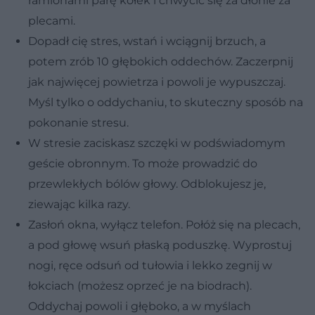
ramionami parę kółek i chwycić się za dłonie za
plecami.
Dopadł cię stres, wstań i wciągnij brzuch, a
potem zrób 10 głębokich oddechów. Zaczerpnij
jak najwięcej powietrza i powoli je wypuszczaj.
Myśl tylko o oddychaniu, to skuteczny sposób na
pokonanie stresu.
W stresie zaciskasz szczęki w podświadomym
geście obronnym. To może prowadzić do
przewlekłych bólów głowy. Odblokujesz je,
ziewając kilka razy.
Zasłoń okna, wyłącz telefon. Połóż się na plecach,
a pod głowę wsuń płaską poduszkę. Wyprostuj
nogi, ręce odsuń od tułowia i lekko zegnij w
łokciach (możesz oprzeć je na biodrach).
Oddychaj powoli i głęboko, a w myślach