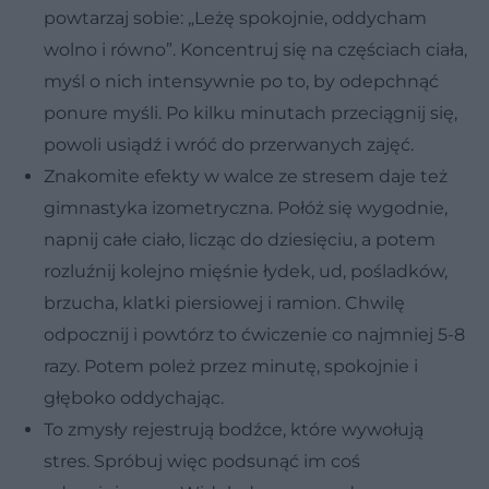
powtarzaj sobie: „Leżę spokojnie, oddycham
wolno i równo”. Koncentruj się na częściach ciała,
myśl o nich intensywnie po to, by odepchnąć
ponure myśli. Po kilku minutach przeciągnij się,
powoli usiądź i wróć do przerwanych zajęć.
Znakomite efekty w walce ze stresem daje też
gimnastyka izometryczna. Połóż się wygodnie,
napnij całe ciało, licząc do dziesięciu, a potem
rozluźnij kolejno mięśnie łydek, ud, pośladków,
brzucha, klatki piersiowej i ramion. Chwilę
odpocznij i powtórz to ćwiczenie co najmniej 5-8
razy. Potem poleż przez minutę, spokojnie i
głęboko oddychając.
To zmysły rejestrują bodźce, które wywołują
stres. Spróbuj więc podsunąć im coś