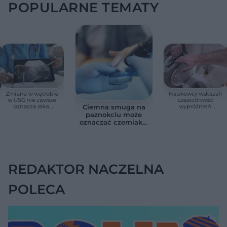
POPULARNE TEMATY
Zmiana w wątrobie
Naukowcy wskazali
w USG nie zawsze
częstotliwość
oznacza raka.
wypróżnień
Ciemna smuga na
Chirurg wyjaśnia,
związaną ze
paznokciu może
kiedy potrzebna jest
zdrowiem.
oznaczać czerniaka.
pilna diagnostyka
Większość osób nie
Bob Marley
zna tej normy
zlekceważył ten
objaw
REDAKTOR NACZELNA
POLECA