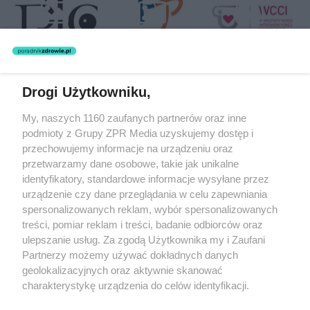
Drogi Użytkowniku,
Żaden utwór zamieszczony w serwisie nie może być powielany i
My, naszych 1160 zaufanych partnerów oraz inne
rozpowszechniany lub dalej rozpowszechniany w jakikolwiek sposób
podmioty z Grupy ZPR Media uzyskujemy dostęp i
(w tym także elektroniczny lub mechaniczny) na jakimkolwiek polu
eksploatacji w jakiejkolwiek formie, włącznie z umieszczaniem w
przechowujemy informacje na urządzeniu oraz
Internecie bez pisemnej zgody właściciela praw. Jakiekolwiek użycie
przetwarzamy dane osobowe, takie jak unikalne
lub wykorzystanie utworów w całości lub w części z naruszeniem
identyfikatory, standardowe informacje wysyłane przez
prawa, tzn. bez właściwej zgody, jest zabronione pod groźbą kary i
może być ścigane prawnie.
urządzenie czy dane przeglądania w celu zapewniania
spersonalizowanych reklam, wybór spersonalizowanych
treści, pomiar reklam i treści, badanie odbiorców oraz
ulepszanie usług. Za zgodą Użytkownika my i Zaufani
Partnerzy możemy używać dokładnych danych
geolokalizacyjnych oraz aktywnie skanować
charakterystykę urządzenia do celów identyfikacji.
O nas
Ponieważ cenimy Twoją prywatność, prosimy o zgodę na