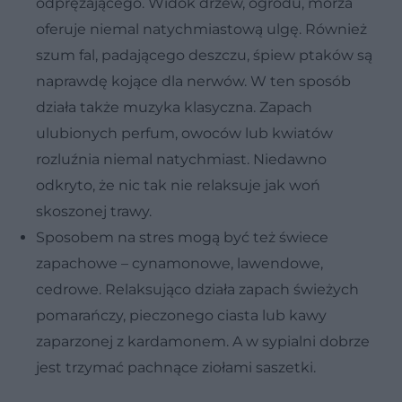
odprężającego. Widok drzew, ogrodu, morza
oferuje niemal natychmiastową ulgę. Również
szum fal, padającego deszczu, śpiew ptaków są
naprawdę kojące dla nerwów. W ten sposób
działa także muzyka klasyczna. Zapach
ulubionych perfum, owoców lub kwiatów
rozluźnia niemal natychmiast. Niedawno
odkryto, że nic tak nie relaksuje jak woń
skoszonej trawy.
Sposobem na stres mogą być też świece
zapachowe – cynamonowe, lawendowe,
cedrowe. Relaksująco działa zapach świeżych
pomarańczy, pieczonego ciasta lub kawy
zaparzonej z kardamonem. A w sypialni dobrze
jest trzymać pachnące ziołami saszetki.