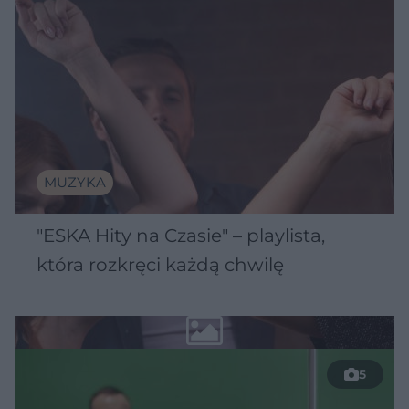
MUZYKA
"ESKA Hity na Czasie" – playlista,
która rozkręci każdą chwilę
5