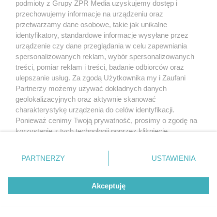
podmioty z Grupy ZPR Media uzyskujemy dostęp i
Badanie pokazuje, jak Polacy
przechowujemy informacje na urządzeniu oraz
naprawdę jedzą warzywa i owoce
przetwarzamy dane osobowe, takie jak unikalne
identyfikatory, standardowe informacje wysyłane przez
urządzenie czy dane przeglądania w celu zapewniania
spersonalizowanych reklam, wybór spersonalizowanych
treści, pomiar reklam i treści, badanie odbiorców oraz
ulepszanie usług. Za zgodą Użytkownika my i Zaufani
Partnerzy możemy używać dokładnych danych
geolokalizacyjnych oraz aktywnie skanować
charakterystykę urządzenia do celów identyfikacji.
Ponieważ cenimy Twoją prywatność, prosimy o zgodę na
korzystanie z tych technologii poprzez kliknięcie
„Akceptuję”. Zgoda jest dobrowolna i zawsze możesz ją
zmienić/wycofać klikając przycisk ustawień prywatności
PARTNERZY
USTAWIENIA
znajdujący się w lewym dolnym rogu strony
. Niektóre
rodzaje przetwarzania danych nie wymagają zgody
Akceptuję
użytkownika, ale masz prawo sprzeciwić się takiemu
MATERIAŁ SPONSOROWANY
przetwarzaniu. Preferencje będą miały zastosowanie tylko
Beninca. Najszybsza, bezpieczna i
na tej witrynie.