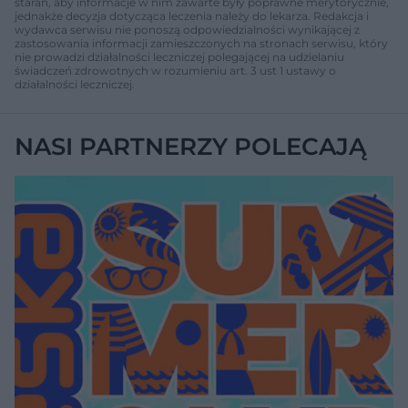
starań, aby informacje w nim zawarte były poprawne merytorycznie,
jednakże decyzja dotycząca leczenia należy do lekarza. Redakcja i
wydawca serwisu nie ponoszą odpowiedzialności wynikającej z
zastosowania informacji zamieszczonych na stronach serwisu, który
nie prowadzi działalności leczniczej polegającej na udzielaniu
świadczeń zdrowotnych w rozumieniu art. 3 ust 1 ustawy o
działalności leczniczej.
NASI PARTNERZY POLECAJĄ