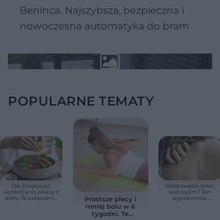
Beninca. Najszybsza, bezpieczna i
nowoczesna automatyka do bram
POPULARNE TEMATY
Tak zwiększysz
Skóra swędzi tylko
wchłanianie żelaza z
wieczorem? Ten
diety. Te połączenia
sygnał może
Prostsze plecy i
produktów
wskazywać na
mniej bólu w 6
pomagają przy
chorobę, która długo
tygodni. Te
anemii
nie daje objawów