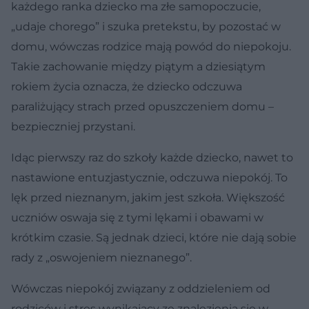
każdego ranka dziecko ma złe samopoczucie,
„udaje chorego” i szuka pretekstu, by pozostać w
domu, wówczas rodzice mają powód do niepokoju.
Takie zachowanie między piątym a dziesiątym
rokiem życia oznacza, że dziecko odczuwa
paraliżujący strach przed opuszczeniem domu –
bezpieczniej przystani.
Idąc pierwszy raz do szkoły każde dziecko, nawet to
nastawione entuzjastycznie, odczuwa niepokój. To
lęk przed nieznanym, jakim jest szkoła. Większość
uczniów oswaja się z tymi lękami i obawami w
krótkim czasie. Są jednak dzieci, które nie dają sobie
rady z „oswojeniem nieznanego”.
Wówczas niepokój związany z oddzieleniem od
rodziców i stres wynikający ze znalezienia się w