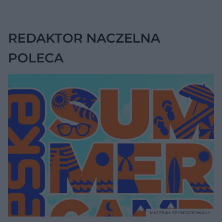
ćwiczenia
pomagają
zmniejszyć wdowi
garb
REDAKTOR NACZELNA
POLECA
MATERIAŁ SPONSOROWANY