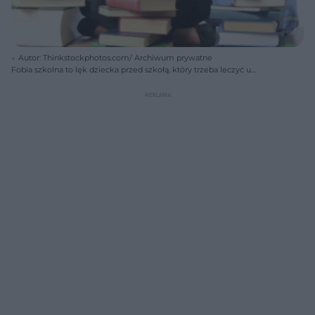
Autor: Thinkstockphotos.com/ Archiwum prywatne
Fobia szkolna to lęk dziecka przed szkołą, który trzeba leczyć u
psychiatry, inaczej rozwój dziecka zostanie zaburzony.