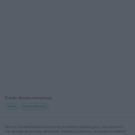
Źródło: Biznes.newseria.pl
fobia
fobia szkolna
Serwis PoradnikZdrowie.pl ma charakter edukacyjny, nie stanowi i
nie zastępuje porady lekarskiej. Redakcja serwisu dokłada wszelkich