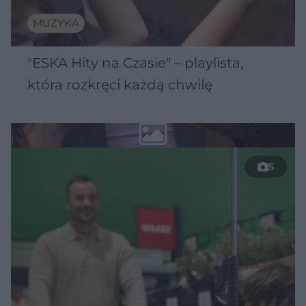
MUZYKA
"ESKA Hity na Czasie" – playlista,
która rozkręci każdą chwilę
5