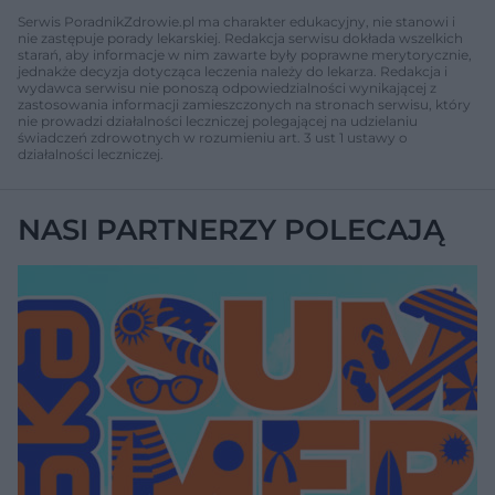
Serwis PoradnikZdrowie.pl ma charakter edukacyjny, nie stanowi i
nie zastępuje porady lekarskiej. Redakcja serwisu dokłada wszelkich
starań, aby informacje w nim zawarte były poprawne merytorycznie,
jednakże decyzja dotycząca leczenia należy do lekarza. Redakcja i
wydawca serwisu nie ponoszą odpowiedzialności wynikającej z
zastosowania informacji zamieszczonych na stronach serwisu, który
nie prowadzi działalności leczniczej polegającej na udzielaniu
świadczeń zdrowotnych w rozumieniu art. 3 ust 1 ustawy o
działalności leczniczej.
NASI PARTNERZY POLECAJĄ