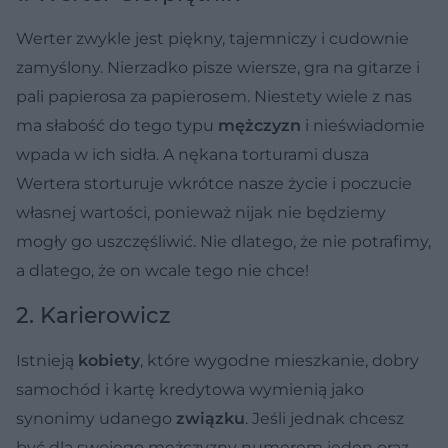
Werter zwykle jest piękny, tajemniczy i cudownie
zamyślony. Nierzadko pisze wiersze, gra na gitarze i
pali papierosa za papierosem. Niestety wiele z nas
ma słabość do tego typu
mężczyzn
i nieświadomie
wpada w ich sidła. A nękana torturami dusza
Wertera storturuje wkrótce nasze życie i poczucie
własnej wartości, ponieważ nijak nie będziemy
mogły go uszczęśliwić. Nie dlatego, że nie potrafimy,
a dlatego, że on wcale tego nie chce!
2. Karierowicz
Istnieją
kobiety
, które wygodne mieszkanie, dobry
samochód i kartę kredytowa wymienią jako
synonimy udanego
związku
. Jeśli jednak chcesz
być dla swojego mężczyzny numerem jeden oraz