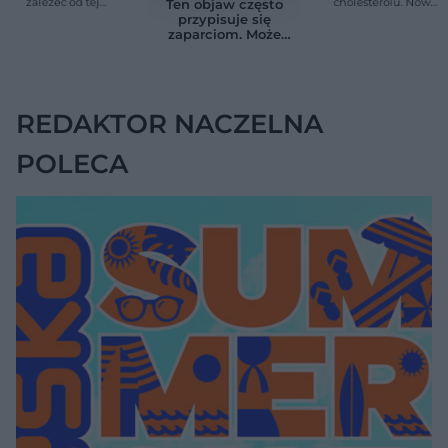
zależeć od tej
cholesterolu. Nowa
Ten objaw często
witaminy. Odkrycie
terapia zmniejszyła
przypisuje się
zaskoczyło
LDL o ponad połowę
zaparciom. Może
naukowców
jednak wskazywać
na chorobę jelita
REDAKTOR NACZELNA
POLECA