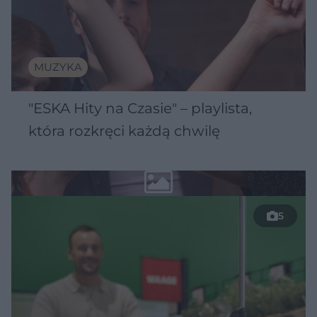
MUZYKA
"ESKA Hity na Czasie" – playlista,
która rozkręci każdą chwilę
5