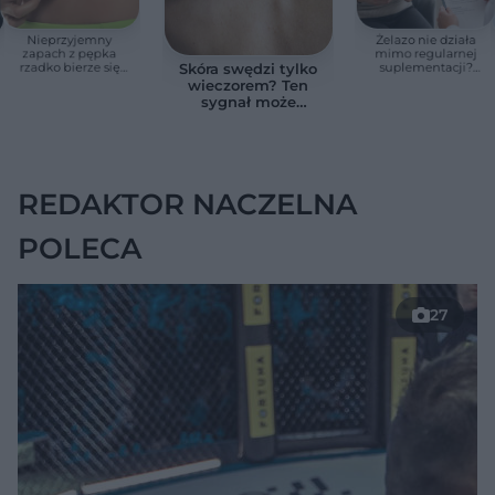
Nieprzyjemny
Żelazo nie działa
zapach z pępka
mimo regularnej
rzadko bierze się
suplementacji?
Skóra swędzi tylko
znikąd. Jeden objaw
Przyczyna może
wieczorem? Ten
zmienia wszystko
ukrywać się w
sygnał może
jelitach
wskazywać na
chorobę, która długo
nie daje objawów
REDAKTOR NACZELNA
POLECA
27