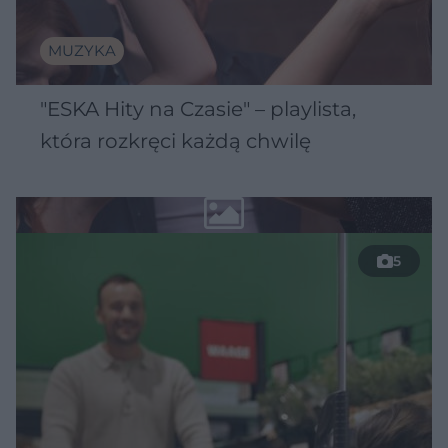
MUZYKA
"ESKA Hity na Czasie" – playlista,
która rozkręci każdą chwilę
5