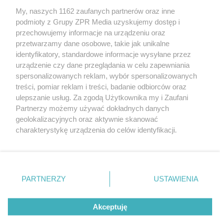
Żaden utwór zamieszczony w serwisie nie może być powielany i
My, naszych 1162 zaufanych partnerów oraz inne
rozpowszechniany lub dalej rozpowszechniany w jakikolwiek sposób
podmioty z Grupy ZPR Media uzyskujemy dostęp i
(w tym także elektroniczny lub mechaniczny) na jakimkolwiek polu
eksploatacji w jakiejkolwiek formie, włącznie z umieszczaniem w
przechowujemy informacje na urządzeniu oraz
Internecie bez pisemnej zgody właściciela praw. Jakiekolwiek użycie
przetwarzamy dane osobowe, takie jak unikalne
lub wykorzystanie utworów w całości lub w części z naruszeniem
identyfikatory, standardowe informacje wysyłane przez
prawa, tzn. bez właściwej zgody, jest zabronione pod groźbą kary i
może być ścigane prawnie.
urządzenie czy dane przeglądania w celu zapewniania
spersonalizowanych reklam, wybór spersonalizowanych
treści, pomiar reklam i treści, badanie odbiorców oraz
ulepszanie usług. Za zgodą Użytkownika my i Zaufani
Partnerzy możemy używać dokładnych danych
geolokalizacyjnych oraz aktywnie skanować
charakterystykę urządzenia do celów identyfikacji.
O nas
Ponieważ cenimy Twoją prywatność, prosimy o zgodę na
korzystanie z tych technologii poprzez kliknięcie
Informacje prawne
„Akceptuję”. Zgoda jest dobrowolna i zawsze możesz ją
zmienić/wycofać klikając przycisk ustawień prywatności
Nasze serwisy
PARTNERZY
USTAWIENIA
znajdujący się w lewym dolnym rogu strony
. Niektóre
© 2026 Grupa ZPR Media
rodzaje przetwarzania danych nie wymagają zgody
Akceptuję
użytkownika, ale masz prawo sprzeciwić się takiemu
przetwarzaniu. Preferencje będą miały zastosowanie tylko