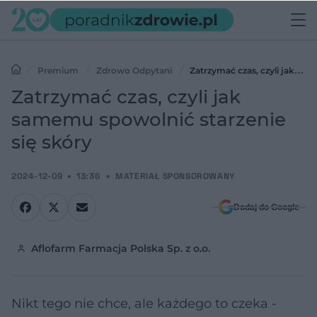
Premium
Zdrowo Odpytani
Zatrzymać czas, czyli jak
samemu spowolnić starzenie się skóry
Zatrzymać czas, czyli jak
samemu spowolnić starzenie
się skóry
2024-12-09
13:36
MATERIAŁ SPONSOROWANY
Dodaj do Google
Aflofarm Farmacja Polska Sp. z o.o.
Nikt tego nie chce, ale każdego to czeka -