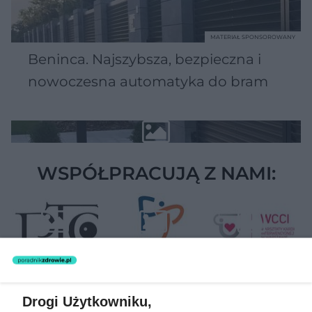
MATERIAŁ SPONSOROWANY
Beninca. Najszybsza, bezpieczna i
nowoczesna automatyka do bram
WSPÓŁPRACUJĄ Z NAMI:
Drogi Użytkowniku,