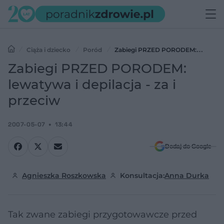
Ciąża i dziecko
Poród
Zabiegi PRZED PORODEM:
lewatywa i depilacja - za i przeciw
Zabiegi PRZED PORODEM:
lewatywa i depilacja - za i
przeciw
2007-05-07
13:44
Dodaj do Google
Agnieszka Roszkowska
Konsultacja:
Anna Durka
Tak zwane zabiegi przygotowawcze przed