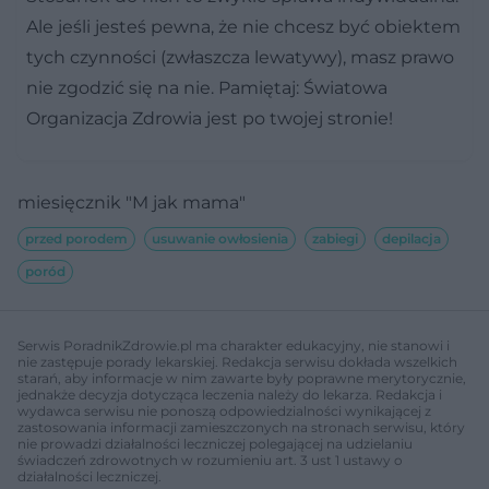
Ale jeśli jesteś pewna, że nie chcesz być obiektem
tych czynności (zwłaszcza lewatywy), masz prawo
nie zgodzić się na nie. Pamiętaj: Światowa
Organizacja Zdrowia jest po twojej stronie!
miesięcznik "M jak mama"
przed porodem
usuwanie owłosienia
zabiegi
depilacja
poród
Serwis PoradnikZdrowie.pl ma charakter edukacyjny, nie stanowi i
nie zastępuje porady lekarskiej. Redakcja serwisu dokłada wszelkich
starań, aby informacje w nim zawarte były poprawne merytorycznie,
jednakże decyzja dotycząca leczenia należy do lekarza. Redakcja i
wydawca serwisu nie ponoszą odpowiedzialności wynikającej z
zastosowania informacji zamieszczonych na stronach serwisu, który
nie prowadzi działalności leczniczej polegającej na udzielaniu
świadczeń zdrowotnych w rozumieniu art. 3 ust 1 ustawy o
działalności leczniczej.