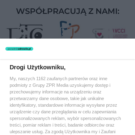
WSPÓŁPRACUJĄ Z NAMI:
Drogi Użytkowniku,
Żaden utwór zamieszczony w serwisie nie może być powielany i
My, naszych 1162 zaufanych partnerów oraz inne
rozpowszechniany lub dalej rozpowszechniany w jakikolwiek sposób
(w tym także elektroniczny lub mechaniczny) na jakimkolwiek polu
podmioty z Grupy ZPR Media uzyskujemy dostęp i
eksploatacji w jakiejkolwiek formie, włącznie z umieszczaniem w
przechowujemy informacje na urządzeniu oraz
Internecie bez pisemnej zgody właściciela praw. Jakiekolwiek użycie
przetwarzamy dane osobowe, takie jak unikalne
lub wykorzystanie utworów w całości lub w części z naruszeniem
prawa, tzn. bez właściwej zgody, jest zabronione pod groźbą kary i
identyfikatory, standardowe informacje wysyłane przez
może być ścigane prawnie.
urządzenie czy dane przeglądania w celu zapewniania
spersonalizowanych reklam, wybór spersonalizowanych
treści, pomiar reklam i treści, badanie odbiorców oraz
ulepszanie usług. Za zgodą Użytkownika my i Zaufani