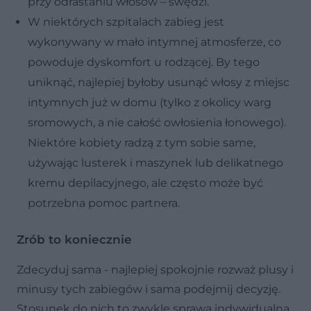
przy odrastaniu włosów – swędzi.
W niektórych szpitalach zabieg jest
wykonywany w mało intymnej atmosferze, co
powoduje dyskomfort u rodzącej. By tego
uniknąć, najlepiej byłoby usunąć włosy z miejsc
intymnych już w domu (tylko z okolicy warg
sromowych, a nie całość owłosienia łonowego).
Niektóre kobiety radzą z tym sobie same,
używając lusterek i maszynek lub delikatnego
kremu depilacyjnego, ale często może być
potrzebna pomoc partnera.
Zrób to koniecznie
Zdecyduj sama - najlepiej spokojnie rozważ plusy i
minusy tych zabiegów i sama podejmĳ decyzję.
Stosunek do nich to zwykle sprawa indywidualna.