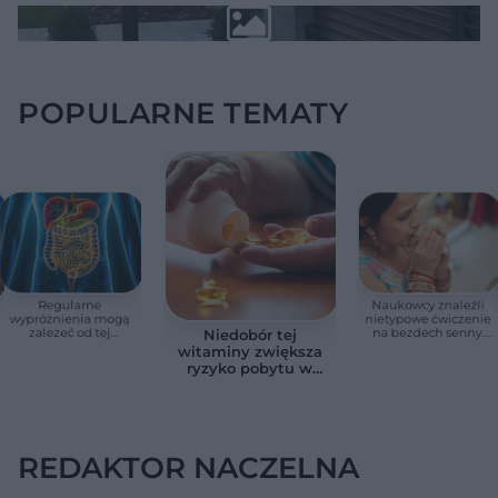
POPULARNE TEMATY
Regularne
Naukowcy znaleźli
wypróżnienia mogą
nietypowe ćwiczenie
zależeć od tej
na bezdech senny.
Niedobór tej
witaminy. Odkrycie
Efekty zaskoczyły
witaminy zwiększa
zaskoczyło
badaczy
ryzyko pobytu w
naukowców
szpitalu. Badanie
objęło 36 tys. osób
REDAKTOR NACZELNA