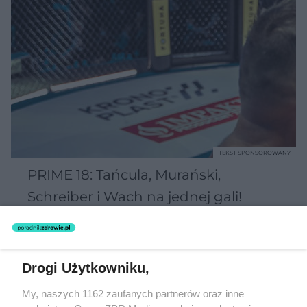
TEKST SPONSOROWANY
PRIME 18: Tańcula, Murański,
Schreiber i Wach na jednej gali!
Drogi Użytkowniku,
My, naszych 1162 zaufanych partnerów oraz inne