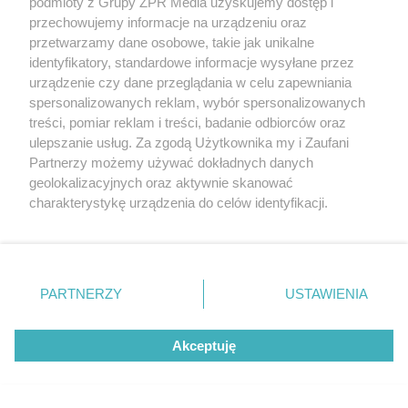
podmioty z Grupy ZPR Media uzyskujemy dostęp i
przechowujemy informacje na urządzeniu oraz
przetwarzamy dane osobowe, takie jak unikalne
identyfikatory, standardowe informacje wysyłane przez
urządzenie czy dane przeglądania w celu zapewniania
spersonalizowanych reklam, wybór spersonalizowanych
treści, pomiar reklam i treści, badanie odbiorców oraz
ulepszanie usług. Za zgodą Użytkownika my i Zaufani
Partnerzy możemy używać dokładnych danych
MUZYKA
geolokalizacyjnych oraz aktywnie skanować
charakterystykę urządzenia do celów identyfikacji.
"ESKA Hity na Czasie" – playlista,
Ponieważ cenimy Twoją prywatność, prosimy o zgodę na
korzystanie z tych technologii poprzez kliknięcie
która rozkręci każdą chwilę
„Akceptuję”. Zgoda jest dobrowolna i zawsze możesz ją
zmienić/wycofać klikając przycisk ustawień prywatności
PARTNERZY
USTAWIENIA
znajdujący się w lewym dolnym rogu strony
. Niektóre
rodzaje przetwarzania danych nie wymagają zgody
Akceptuję
użytkownika, ale masz prawo sprzeciwić się takiemu
5
przetwarzaniu. Preferencje będą miały zastosowanie tylko
na tej witrynie.