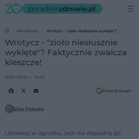
Aktualności
Wrotycz - "zioło niesłusznie wyklęte"?
Faktycznie zwalcza kleszcze!
Wrotycz - "zioło niesłusznie
wyklęte"? Faktycznie zwalcza
kleszcze!
2025-05-23
13:00
Dodaj do Google
Eliza Dolecka
Uprawiaj w ogródku, jeśli nie dopadną go