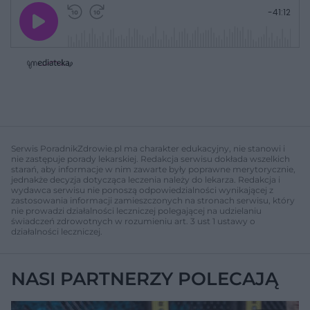
G
P
P
P
-
41:12
r
r
r
o
a
z
z
j
z
e
e
w
w
o
i
i
s
ń
ń
t
1
1
0
0
a
s
s
ł
d
d
y
o
o
c
t
p
u
r
z
ł
z
Serwis PoradnikZdrowie.pl ma charakter edukacyjny, nie stanowi i
a
u
o
nie zastępuje porady lekarskiej. Redakcja serwisu dokłada wszelkich
s
d
starań, aby informacje w nim zawarte były poprawne merytorycznie,
u
Â
jednakże decyzja dotycząca leczenia należy do lekarza. Redakcja i
wydawca serwisu nie ponoszą odpowiedzialności wynikającej z
zastosowania informacji zamieszczonych na stronach serwisu, który
nie prowadzi działalności leczniczej polegającej na udzielaniu
świadczeń zdrowotnych w rozumieniu art. 3 ust 1 ustawy o
działalności leczniczej.
NASI PARTNERZY POLECAJĄ