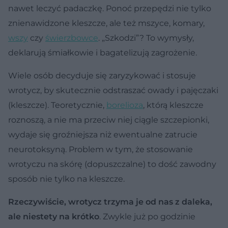
nawet leczyć padaczkę. Ponoć przepędzi nie tylko
znienawidzone kleszcze, ale też mszyce, komary,
wszy
czy
świerzbowce
. „Szkodzi”? To wymysły,
deklarują śmiałkowie i bagatelizują zagrożenie.
Wiele osób decyduje się zaryzykować i stosuje
wrotycz, by skutecznie odstraszać owady i pajęczaki
(kleszcze). Teoretycznie,
borelioza
, którą kleszcze
roznoszą, a nie ma przeciw niej ciągle szczepionki,
wydaje się groźniejsza niż ewentualne zatrucie
neurotoksyną. Problem w tym, że stosowanie
wrotyczu na skórę (dopuszczalne) to dość zawodny
sposób nie tylko na kleszcze.
Rzeczywiście, wrotycz trzyma je od nas z daleka,
ale niestety na krótko
. Zwykle już po godzinie