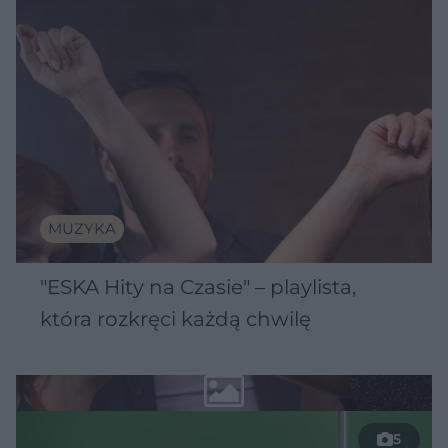
MUZYKA
"ESKA Hity na Czasie" – playlista,
która rozkręci każdą chwilę
5