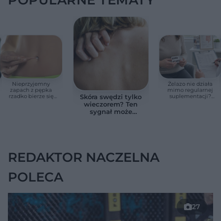
Nieprzyjemny
Żelazo nie działa
zapach z pępka
mimo regularnej
rzadko bierze się
suplementacji?
Skóra swędzi tylko
znikąd. Jeden objaw
Przyczyna może
wieczorem? Ten
zmienia wszystko
ukrywać się w
sygnał może
jelitach
wskazywać na
chorobę, która długo
nie daje objawów
REDAKTOR NACZELNA
POLECA
27