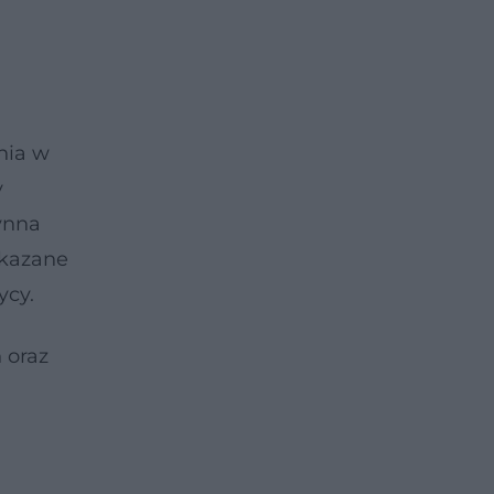
nia w
y
ynna
skazane
ycy.
 oraz