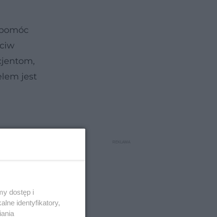
m pomóc
eciw
cjentom,
elem jest
y dostęp i
lne identyfikatory,
iania