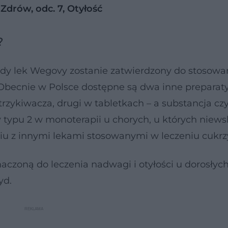
Zdrów, odc. 7, Otyłość
?
iedy lek Wegovy zostanie zatwierdzony do stosowa
e. Obecnie w Polsce dostępne są dwa inne preparat
trzykiwacza, drugi w tabletkach – a substancja cz
y typu 2 w monoterapii u chorych, u których niew
niu z innymi lekami stosowanymi w leczeniu cukrz
aczoną do leczenia nadwagi i otyłości u dorosłych
yd.