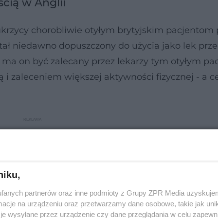
ścią w Anglii
cukrzycy chorobliwie otyłym brytyjskim pacjento
tał niedawno dopuszczony do użycia jako lek prz
e ma on być zalecany przez lekarzy tym otyłym pa
tą i zaleceniem większej aktywności fizycznej - a c
niku,
fanych partnerów oraz inne podmioty z Grupy ZPR Media uzyskujem
cje na urządzeniu oraz przetwarzamy dane osobowe, takie jak unika
je wysyłane przez urządzenie czy dane przeglądania w celu zapewn