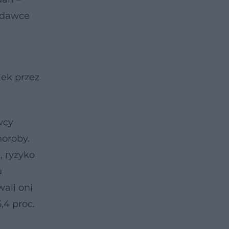
w dawce
lek przez
wcy
horoby.
, ryzyko
u
ali oni
,4 proc.