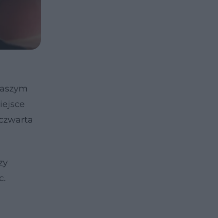
naszym
iejsce
 czwarta
zy
c.