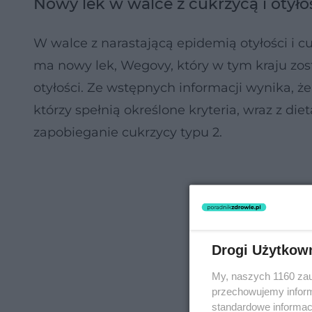
Nowy lek w walce z cukrzycą i otyło
W walce z narastającą epidemią otyłości i 
ma nowy lek, Wegovy, który w tym kraju zos
otyłości. Ze wstępnych informacji wynika, ż
którzy spełnią określone kryteria, wraz z die
zapobieganie cukrzycy typu 2.
Drogi Użytkow
My, naszych 1160 zau
przechowujemy informa
standardowe informac