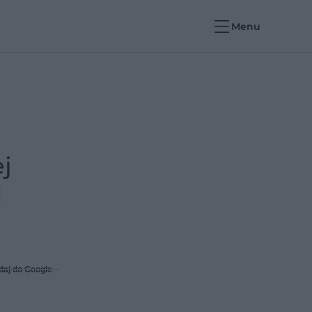
Menu
j
d
daj do Google