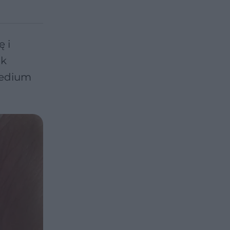
ę i
ak
medium