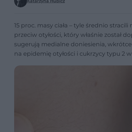
Katarzyna Hubicz
15 proc. masy ciała – tyle średnio straci
przeciw otyłości, który właśnie został d
sugerują medialne doniesienia, wkrótc
na epidemię otyłości i cukrzycy typu 2 w