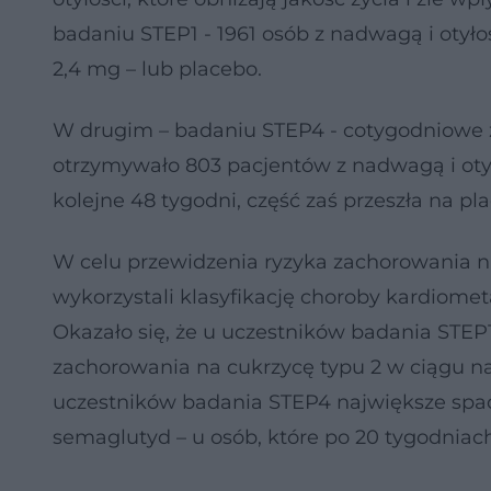
badaniu STEP1 - 1961 osób z nadwagą i oty
2,4 mg – lub placebo.
W drugim – badaniu STEP4 - cotygodniowe z
otrzymywało 803 pacjentów z nadwagą i otył
kolejne 48 tygodni, część zaś przeszła na pl
W celu przewidzenia ryzyka zachorowania na
wykorzystali klasyfikację choroby kardiomet
Okazało się, że u uczestników badania STEP
zachorowania na cukrzycę typu 2 w ciągu najbl
uczestników badania STEP4 największe spa
semaglutyd – u osób, które po 20 tygodniach