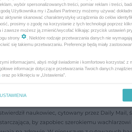
klam, wybór spersonalizowanych treści, pomiar reklam i treści, bad
 zgodą Użytkownika my i Zaufani Partnerzy możemy używać dokład
az aktywnie skanować charakterystykę urządzenia do celów identyfi
ść, prosimy o zgodę na korzystanie z tych technologii poprzez klikn
a i zawsze możesz ją zmienić/wycofać klikając przycisk ustawień pr
analog GLP1, czyli ludzkiego glukagonopodobnego
ogu strony
. Niektóre rodzaje przetwarzania danych nie wymagaj
s cerevisiae metodą rekombinacji DNA.
iwić się takiemu przetwarzaniu. Preferencje będą miały zastosowanie
óry pacjent raz w tygodniu wstrzykuje podskórn
szymi informacjami, abyś mógł świadomie i komfortowo korzystać z
zmniejsza apetyt i, jak sugerują wyniki badań, p
gółowe informacje dotyczące przetwarzania Twoich danych znajdzi
s
oraz po kliknięciu w „Ustawienia”.
d połowę zmniejsza ryzyko rozwoju cukrzycy typu 2.
ki zaprezentowane zostaną wkrótce na doroczn
USTAWIENIA
dań nad Cukrzycą (EASD) w Sztokholmie w Szwecj
twierdził naukowiec, cytowany przez Daily Mail, 
wystarczająca, by zapobiec szerokiemu wachlarzow
 wpływają na zdrowie. W pierwszym z cytowanych ba