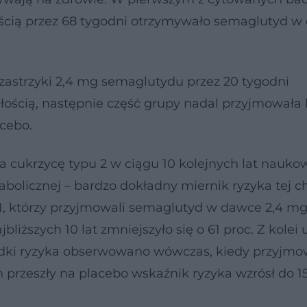
łością przez 68 tygodni otrzymywało semaglutyd 
astrzyki 2,4 mg semaglutydu przez 20 tygodni
ością, następnie część grupy nadal przyjmowała 
acebo.
 cukrzycę typu 2 w ciągu 10 kolejnych lat nauko
abolicznej – bardzo dokładny miernik ryzyka tej c
1, którzy przyjmowali semaglutyd w dawce 2,4 mg
iższych 10 lat zmniejszyło się o 61 proc. Z kolei 
dki ryzyka obserwowano wówczas, kiedy przyjmow
 przeszły na placebo wskaźnik ryzyka wzrósł do 15