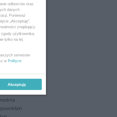
anie odbiorców oraz
nych danych
kacji. Ponieważ
ięcie „Akceptuję”.
ywatności znajdujący
 peptydu-
ą zgody użytkownika,
 tylko na tej
ie w
 naszych serwisów
omaga
esz w
Polityce
ym
Akceptuję
i.
średnia
i powikłań
dań –