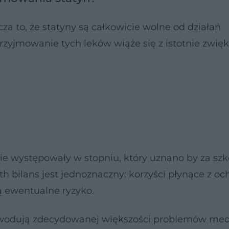
a to, że statyny są całkowicie wolne od działań
rzyjmowanie tych leków wiąże się z istotnie zwi
ie występowały w stopniu, który uznano by za sz
h bilans jest jednoznaczny: korzyści płynące z oc
 ewentualne ryzyko.
powodują zdecydowanej większości problemów me