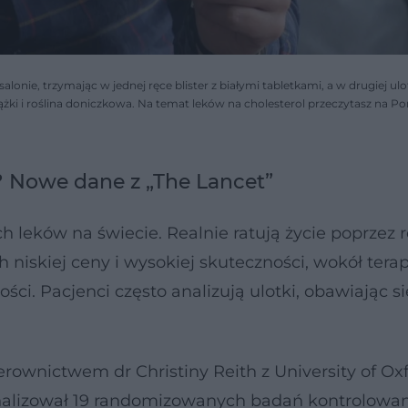
onie, trzymając w jednej ręce blister z białymi tabletkami, a w drugiej ulo
żki i roślina doniczkowa. Na temat leków na cholesterol przeczytasz na Po
e? Nowe dane z „The Lancet”
ch leków na świecie. Realnie ratują życie poprzez 
niskiej ceny i wysokiej skuteczności, wokół terap
i. Pacjenci często analizują ulotki, obawiając si
ownictwem dr Christiny Reith z University of Ox
analizował 19 randomizowanych badań kontrolowa