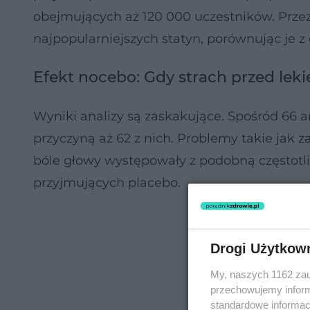
obejmujących aż 120 000 uczestników. Prze
najpopularniejszych statyn, porównując je z
Efekt nocebo: Gdy strach przed lek
Wyniki analizy są zaskakujące. Spośród 66 
przyczyną aż 62 z nich. Problemy takie jak
z
bóle głowy występowały z podobną częstotliw
przyjmujących placebo.
Drogi Użytkow
My, naszych 1162 zau
przechowujemy informa
standardowe informac