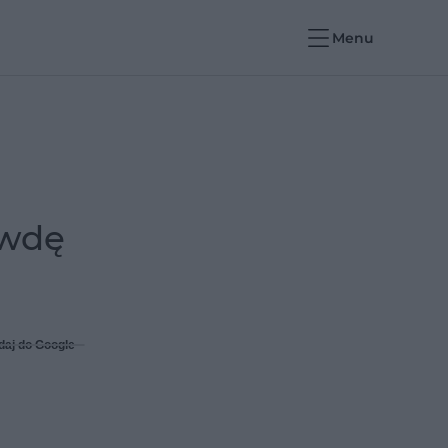
Menu
awdę
daj do Google