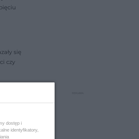
pięciu
zały się
ci czy
y dostęp i
lne identyfikatory,
iania