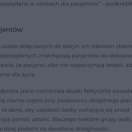
epożądane w ulotkach dla pacjentów” – podkreślił
cjentów
ę ulotek dołączanych do statyn. Ich zdaniem obec
 niepożądanych zniechęcają pacjentów do stosowa
ia, że pacjenci albo nie rozpoczynają terapii, al
nie dla życia.
czna jasno rozróżniała skutki faktycznie wywoł
 się równie często przy podawaniu obojętnego pla
 te dane, aby uspokoić osoby wahające się przed
ają pomóc ustalić, dlaczego niektóre grupy osób,
dziej podatni na określone dolegliwości.