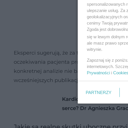
spersonalizowanych re
ulepszanie usług. Za
geolokalizacyjnych or
cenimy Twoją prywatno
Zgoda jest dobrowoln
się w lewym dolnym r
ale masz prawo sprzec
witrynie.
Eksperci sugerują, że za tym zjawiskiem mo
Zapoznaj się z poniż
oczekiwania pacjenta prowadzą do odczuwani
internetowych. Szcze
konkretnej analizie nie badano bólu czy osł
Prywatności
i
Cookie
wcześniejszych publikacjach jako niewielką.
PARTNERZY
Kardiologia prewencyjna.
serce? Dr Agnieszka Gra
Jakie są realne skutki uboczne prz