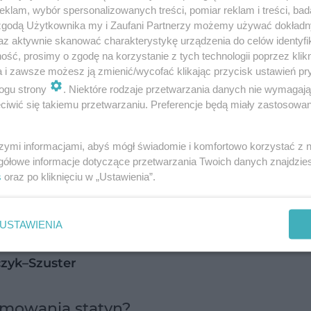
klam, wybór spersonalizowanych treści, pomiar reklam i treści, bad
 zgodą Użytkownika my i Zaufani Partnerzy możemy używać dokład
az aktywnie skanować charakterystykę urządzenia do celów identyfi
ść, prosimy o zgodę na korzystanie z tych technologii poprzez klikn
a i zawsze możesz ją zmienić/wycofać klikając przycisk ustawień pr
ogu strony
. Niektóre rodzaje przetwarzania danych nie wymagaj
iwić się takiemu przetwarzaniu. Preferencje będą miały zastosowanie
że stać
efekt nocebo
– sytuacja, w której negatyw
szymi informacjami, abyś mógł świadomie i komfortowo korzystać z
a rzeczywistych dolegliwości. Warto zaznaczyć, 
gółowe informacje dotyczące przetwarzania Twoich danych znajdzi
abienia mięśni, a kwestię ryzyka cukrzycy określo
s
oraz po kliknięciu w „Ustawienia”.
USTAWIENIA
 Co zrobić, by skutecznie chronić
czyk–Szuster
yjmowania statyn?