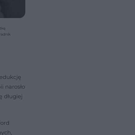
tkę
radnik
redukcję
ii narosło
ę długiej
ford
nych,