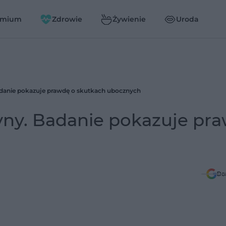
emium
Zdrowie
Żywienie
Uroda
Badanie pokazuje prawdę o skutkach ubocznych
tyny. Badanie pokazuje pr
Do