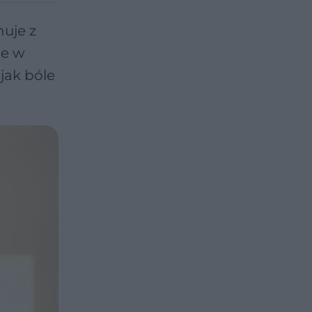
nuje z
ne w
jak bóle