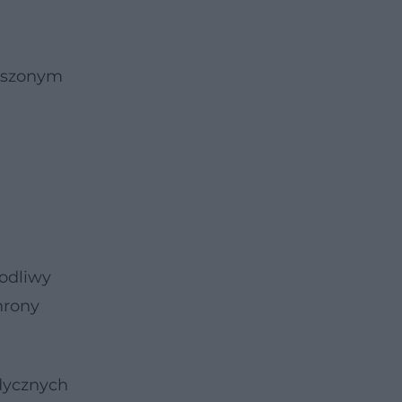
ększonym
kodliwy
hrony
dycznych