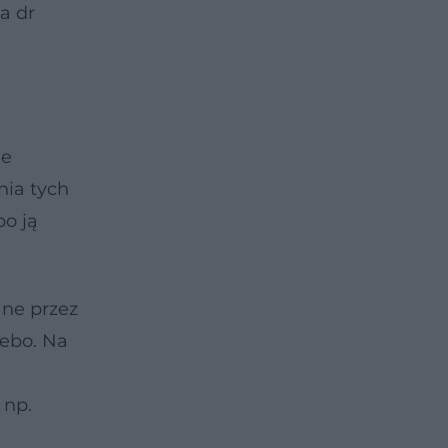
a dr
ne
nia tych
bo ją
ane przez
cebo. Na
 np.