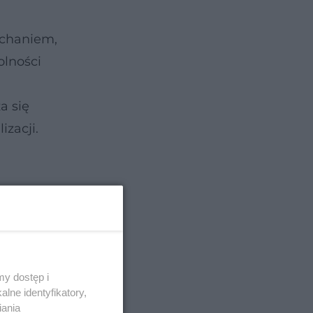
ychaniem,
olności
a się
izacji.
y dostęp i
lne identyfikatory,
iania