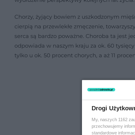
wydłużenie perspektywy kolejnych lat życia.
Chorzy, żyjący bowiem z uszkodzonym mię
cierpią na przewlekłe zmęczenie, towarzysz
serca są bardzo poważne. Choroba ta jest j
odpowiada w naszym kraju za ok. 60 tysięcy 
tylko u ok. 50 procent chorych, a aż 11 proc
Drogi Użytkow
My, naszych 1162 zau
przechowujemy informa
standardowe informac