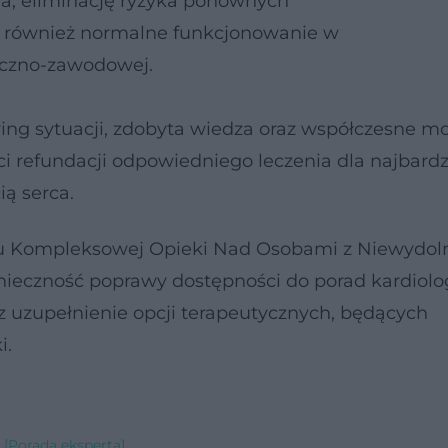
ia, eliminację ryzyka ponownych
jak również normalne funkcjonowanie w
eczno-zawodowej.
ing sytuacji, zdobyta wiedza oraz współczesne mo
i refundacji odpowiedniego leczenia dla najbardz
ą serca.
ażu Kompleksowej Opieki Nad Osobami z Niewydol
onieczność poprawy dostępności do porad kardiolo
z uzupełnienie opcji terapeutycznych, będących
i.
 [Porada eksperta]