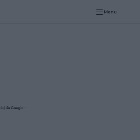
Menu
daj do Google