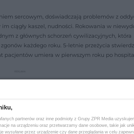
śniem sercowym, doświadczają problemów z odd
y im ciągły kaszel, nudności. Rokowania w niewyd
ednym z głównych schorzeń cywilizacyjnych, która
zgonów każdego roku. 5-letnie przeżycia stwierdz
ent pacjentów umiera w pierwszym roku po hospital
niku,
fanych partnerów oraz inne podmioty z Grupy ZPR Media uzyskujem
cje na urządzeniu oraz przetwarzamy dane osobowe, takie jak unika
je wysyłane przez urządzenie czy dane przeglądania w celu zapewn