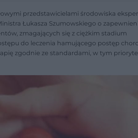
czołowymi przedstawicielami środowiska eksp
a Ministra Łukasza Szumowskiego o zapewnien
entów, zmagających się z ciężkim stadium
ostępu do leczenia hamującego postęp choro
erapię zgodnie ze standardami, w tym priory