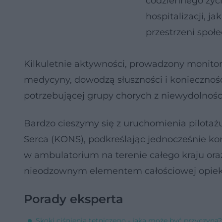
codziennego życ
hospitalizacji, 
przestrzeni społ
Kilkuletnie aktywności, prowadzony monitor
medycyny, dowodzą słuszności i koniecznośc
potrzebującej grupy chorych z niewydolności
Bardzo cieszymy się z uruchomienia pilot
Serca (KONS), podkreślając jednocześnie k
w ambulatorium na terenie całego kraju ora
nieodzownym elementem całościowej opiek
Porady eksperta
Skoki ciśnienia tętniczego - jaka może być przyczyna?