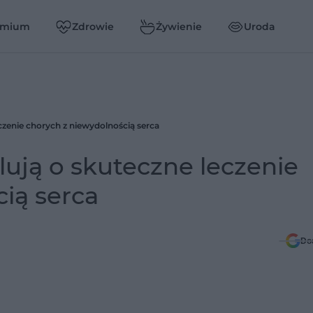
emium
Zdrowie
Żywienie
Uroda
leczenie chorych z niewydolnością serca
elują o skuteczne leczenie
ią serca
Do