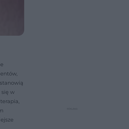
ie
jentów,
 stanowią
 się w
terapia,
om
ejsze