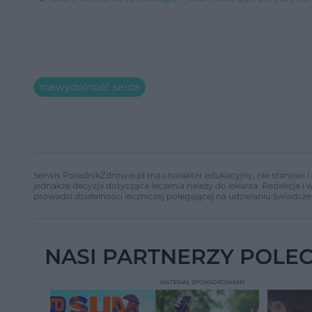
niewydolność serca
Serwis PoradnikZdrowie.pl ma charakter edukacyjny, nie stanowi i 
jednakże decyzja dotycząca leczenia należy do lekarza. Redakcja 
prowadzi działalności leczniczej polegającej na udzielaniu świadcze
NASI PARTNERZY POLE
MATERIAŁ SPONSOROWANY