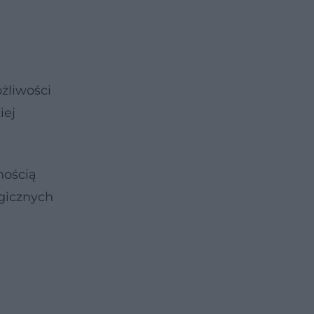
żliwości
iej
nością
gicznych