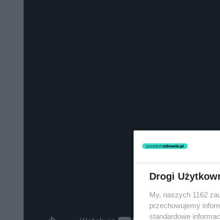
Drogi Użytkow
My, naszych 1162 zau
przechowujemy informa
standardowe informac