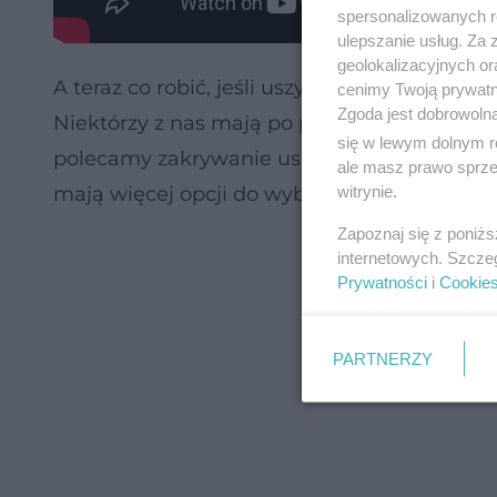
spersonalizowanych re
ulepszanie usług. Za
geolokalizacyjnych or
A teraz co robić, jeśli uszy po prostu odsta
cenimy Twoją prywatno
Zgoda jest dobrowoln
Niektórzy z nas mają po prostu taką budowę
się w lewym dolnym r
polecamy zakrywanie uszu nausznikami, czap
ale masz prawo sprzec
witrynie.
mają więcej opcji do wyboru. A panowie? Mog
Zapoznaj się z poniż
internetowych. Szcze
Prywatności
i
Cookie
PARTNERZY