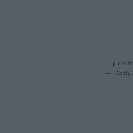
pic.tw
— ✨Goofy C