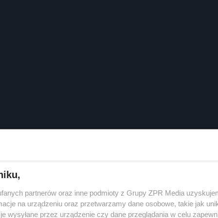
niku,
fanych partnerów oraz inne podmioty z Grupy ZPR Media uzyskujem
cje na urządzeniu oraz przetwarzamy dane osobowe, takie jak unika
je wysyłane przez urządzenie czy dane przeglądania w celu zapewn