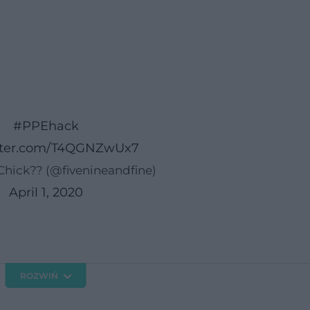
#PPEhack
itter.com/T4QGNZwUx7
hick?? (@fivenineandfine)
April 1, 2020
ROZWIŃ