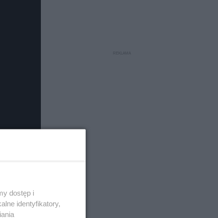
y dostęp i
lne identyfikatory,
iania