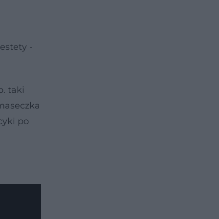
estety -
. taki
 maseczka
cyki po