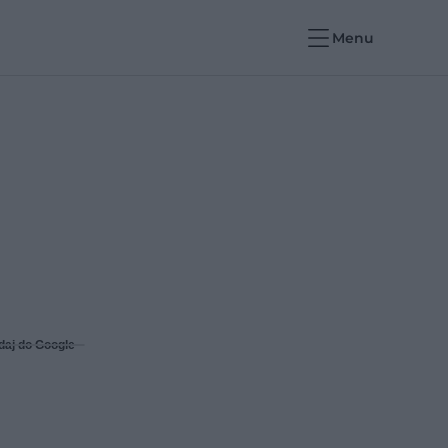
Menu
daj do Google