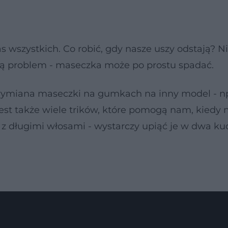
wszystkich. Co robić, gdy nasze uszy odstają? Ni
ają problem - maseczka może po prostu spadać.
wymiana maseczki na gumkach na inny model - np
est także wiele trików, które pomogą nam, kiedy
y z długimi włosami - wystarczy upiąć je w dwa ku