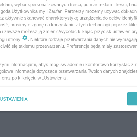
klam, wybór spersonalizowanych treści, pomiar reklam i treści, bad
 zgodą Użytkownika my i Zaufani Partnerzy możemy używać dokład
az aktywnie skanować charakterystykę urządzenia do celów identyfi
ją w maseczce? No cóż, na to nie ma skutecznego le
ść, prosimy o zgodę na korzystanie z tych technologii poprzez klikn
a i zawsze możesz ją zmienić/wycofać klikając przycisk ustawień pr
 anatomiczną. Jeśli bardzo wam to przeszkadza -
ogu strony
. Niektóre rodzaje przetwarzania danych nie wymagaj
ką lub opaską. Tutaj panie są bardziej uprzywile
iwić się takiemu przetwarzaniu. Preferencje będą miały zastosowanie
ą użyć spinacza z tyłu głowy! To działa:
szymi informacjami, abyś mógł świadomie i komfortowo korzystać z
gółowe informacje dotyczące przetwarzania Twoich danych znajdzi
s
oraz po kliknięciu w „Ustawienia”.
USTAWIENIA