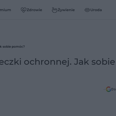
emium
Zdrowie
Żywienie
Uroda
ak sobie pomóc?
czki ochronnej. Jak sobie
Do