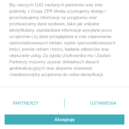
Żaden utwór zamieszczony w serwisie nie może być powielany i
My, naszych 1162 zaufanych partnerów oraz inne
rozpowszechniany lub dalej rozpowszechniany w jakikolwiek sposób
podmioty z Grupy ZPR Media uzyskujemy dostęp i
(w tym także elektroniczny lub mechaniczny) na jakimkolwiek polu
eksploatacji w jakiejkolwiek formie, włącznie z umieszczaniem w
przechowujemy informacje na urządzeniu oraz
Internecie bez pisemnej zgody właściciela praw. Jakiekolwiek użycie
przetwarzamy dane osobowe, takie jak unikalne
lub wykorzystanie utworów w całości lub w części z naruszeniem
identyfikatory, standardowe informacje wysyłane przez
prawa, tzn. bez właściwej zgody, jest zabronione pod groźbą kary i
może być ścigane prawnie.
urządzenie czy dane przeglądania w celu zapewniania
spersonalizowanych reklam, wybór spersonalizowanych
treści, pomiar reklam i treści, badanie odbiorców oraz
ulepszanie usług. Za zgodą Użytkownika my i Zaufani
Partnerzy możemy używać dokładnych danych
geolokalizacyjnych oraz aktywnie skanować
charakterystykę urządzenia do celów identyfikacji.
O nas
Ponieważ cenimy Twoją prywatność, prosimy o zgodę na
korzystanie z tych technologii poprzez kliknięcie
Informacje prawne
„Akceptuję”. Zgoda jest dobrowolna i zawsze możesz ją
zmienić/wycofać klikając przycisk ustawień prywatności
Nasze serwisy
PARTNERZY
USTAWIENIA
znajdujący się w lewym dolnym rogu strony
. Niektóre
© 2026 Grupa ZPR Media
rodzaje przetwarzania danych nie wymagają zgody
Akceptuję
użytkownika, ale masz prawo sprzeciwić się takiemu
przetwarzaniu. Preferencje będą miały zastosowanie tylko