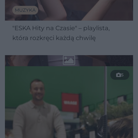
MUZYKA
"ESKA Hity na Czasie" – playlista,
która rozkręci każdą chwilę
5