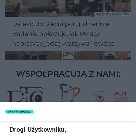
TEKST SPONSOROWANY
Daleko do pięciu porcji dziennie.
Badanie pokazuje, jak Polacy
naprawdę jedzą warzywa i owoce
WSPÓŁPRACUJĄ Z NAMI:
Drogi Użytkowniku,