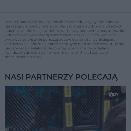
Serwis PoradnikZdrowie.pl ma charakter edukacyjny, nie stanowi i
nie zastępuje porady lekarskiej. Redakcja serwisu dokłada wszelkich
starań, aby informacje w nim zawarte były poprawne merytorycznie,
jednakże decyzja dotycząca leczenia należy do lekarza. Redakcja i
wydawca serwisu nie ponoszą odpowiedzialności wynikającej z
zastosowania informacji zamieszczonych na stronach serwisu, który
nie prowadzi działalności leczniczej polegającej na udzielaniu
świadczeń zdrowotnych w rozumieniu art. 3 ust 1 ustawy o
działalności leczniczej.
NASI PARTNERZY POLECAJĄ
27