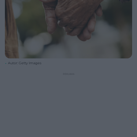
Autor: Getty Images