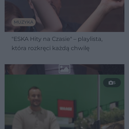
MUZYKA
"ESKA Hity na Czasie" – playlista,
która rozkręci każdą chwilę
5