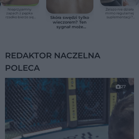
Nieprzyjemny
Żelazo nie działa
zapach z pępka
mimo regularnej
rzadko bierze się
suplementacji?
Skóra swędzi tylko
znikąd. Jeden objaw
Przyczyna może
wieczorem? Ten
zmienia wszystko
ukrywać się w
sygnał może
jelitach
wskazywać na
chorobę, która długo
nie daje objawów
REDAKTOR NACZELNA
POLECA
27