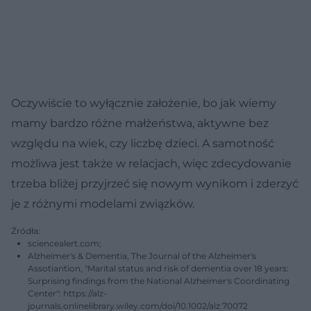
Oczywiście to wyłącznie założenie, bo jak wiemy
mamy bardzo różne małżeństwa, aktywne bez
względu na wiek, czy liczbę dzieci. A samotność
możliwa jest także w relacjach, więc zdecydowanie
trzeba bliżej przyjrzeć się nowym wynikom i zderzyć
je z różnymi modelami związków.
Źródła:
sciencealert.com;
Alzheimer's & Dementia, The Journal of the Alzheimer's
Assotiantion, "
Marital status and risk of dementia over 18 years:
Surprising findings from the National Alzheimer's Coordinating
Center": https://alz-
journals.onlinelibrary.wiley.com/doi/10.1002/alz.70072