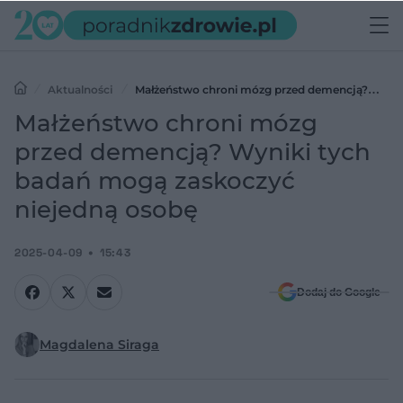
Aktualności
Małżeństwo chroni mózg przed demencją?
Wyniki tych badań mogą zaskoczyć niejedną osobę
Małżeństwo chroni mózg
przed demencją? Wyniki tych
badań mogą zaskoczyć
niejedną osobę
2025-04-09
15:43
Dodaj do Google
Magdalena Siraga