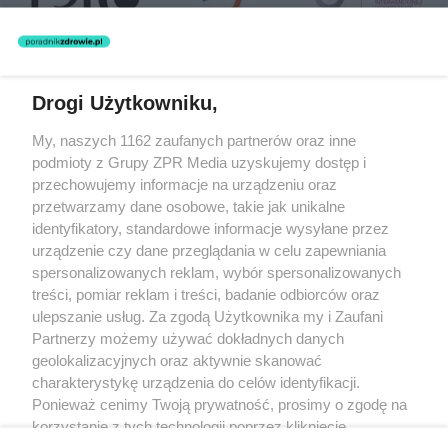
Drogi Użytkowniku,
Żaden utwór zamieszczony w serwisie nie może być powielany i
My, naszych 1162 zaufanych partnerów oraz inne
rozpowszechniany lub dalej rozpowszechniany w jakikolwiek sposób
(w tym także elektroniczny lub mechaniczny) na jakimkolwiek polu
podmioty z Grupy ZPR Media uzyskujemy dostęp i
eksploatacji w jakiejkolwiek formie, włącznie z umieszczaniem w
przechowujemy informacje na urządzeniu oraz
Internecie bez pisemnej zgody właściciela praw. Jakiekolwiek użycie
przetwarzamy dane osobowe, takie jak unikalne
lub wykorzystanie utworów w całości lub w części z naruszeniem
prawa, tzn. bez właściwej zgody, jest zabronione pod groźbą kary i
identyfikatory, standardowe informacje wysyłane przez
może być ścigane prawnie.
urządzenie czy dane przeglądania w celu zapewniania
spersonalizowanych reklam, wybór spersonalizowanych
treści, pomiar reklam i treści, badanie odbiorców oraz
ulepszanie usług. Za zgodą Użytkownika my i Zaufani
Partnerzy możemy używać dokładnych danych
geolokalizacyjnych oraz aktywnie skanować
charakterystykę urządzenia do celów identyfikacji.
O nas
Ponieważ cenimy Twoją prywatność, prosimy o zgodę na
korzystanie z tych technologii poprzez kliknięcie
Informacje prawne
„Akceptuję”. Zgoda jest dobrowolna i zawsze możesz ją