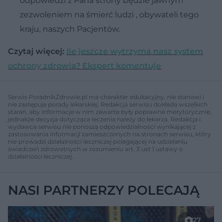
odpowiedzi z Pana strony będzie jawnym
zezwoleniem na śmierć ludzi , obywateli tego
kraju, naszych Pacjentów.
Czytaj więcej:
Ile jeszcze wytrzyma nasz system
ochrony zdrowia? Ekspert komentuje
Serwis PoradnikZdrowie.pl ma charakter edukacyjny, nie stanowi i
nie zastępuje porady lekarskiej. Redakcja serwisu dokłada wszelkich
starań, aby informacje w nim zawarte były poprawne merytorycznie,
jednakże decyzja dotycząca leczenia należy do lekarza. Redakcja i
wydawca serwisu nie ponoszą odpowiedzialności wynikającej z
zastosowania informacji zamieszczonych na stronach serwisu, który
nie prowadzi działalności leczniczej polegającej na udzielaniu
świadczeń zdrowotnych w rozumieniu art. 3 ust 1 ustawy o
działalności leczniczej.
NASI PARTNERZY POLECAJĄ
27