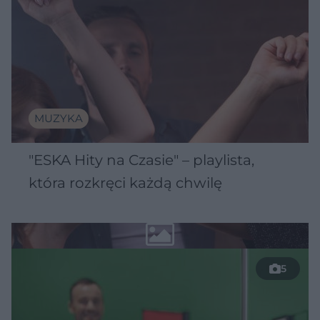
MUZYKA
"ESKA Hity na Czasie" – playlista,
która rozkręci każdą chwilę
5