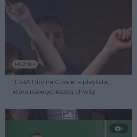
MUZYKA
"ESKA Hity na Czasie" – playlista,
która rozkręci każdą chwilę
5