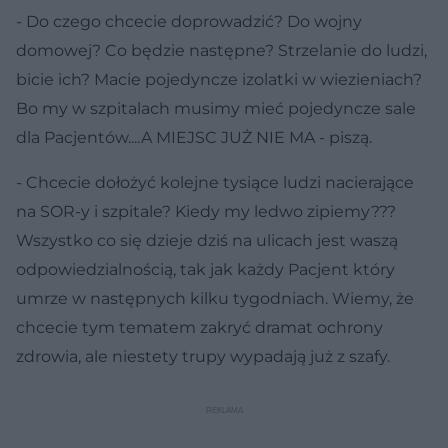
- Do czego chcecie doprowadzić? Do wojny
domowej? Co będzie następne? Strzelanie do ludzi,
bicie ich? Macie pojedyncze izolatki w wiezieniach?
Bo my w szpitalach musimy mieć pojedyncze sale
dla Pacjentów....A MIEJSC JUŻ NIE MA - piszą.
- Chcecie dołożyć kolejne tysiące ludzi nacierające
na SOR-y i szpitale? Kiedy my ledwo zipiemy???
Wszystko co się dzieje dziś na ulicach jest waszą
odpowiedzialnością, tak jak każdy Pacjent który
umrze w następnych kilku tygodniach. Wiemy, że
chcecie tym tematem zakryć dramat ochrony
zdrowia, ale niestety trupy wypadają już z szafy.