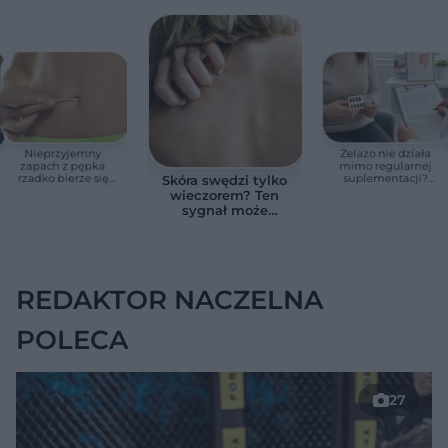
Nieprzyjemny
Żelazo nie działa
zapach z pępka
mimo regularnej
rzadko bierze się
suplementacji?
Skóra swędzi tylko
znikąd. Jeden objaw
Przyczyna może
wieczorem? Ten
zmienia wszystko
ukrywać się w
sygnał może
jelitach
wskazywać na
chorobę, która długo
nie daje objawów
REDAKTOR NACZELNA
POLECA
27