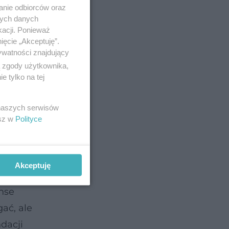
anie odbiorców oraz
nych danych
kacji. Ponieważ
ięcie „Akceptuję”.
ywatności znajdujący
ą zgody użytkownika,
 tylko na tej
 naszych serwisów
esz w
Polityce
Akceptuję
wpływ,
anse
ać, ale
dacji