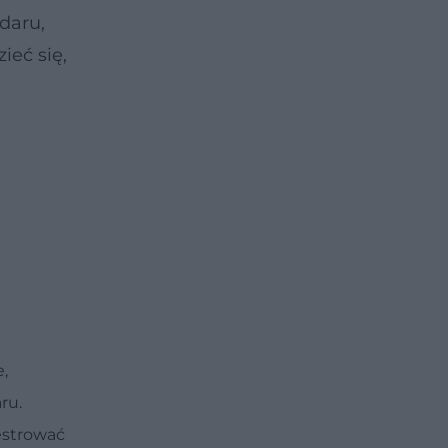
daru,
ieć się,
,
ru.
jestrować