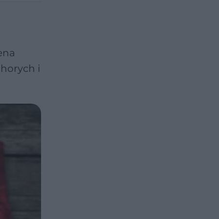
ena
horych i