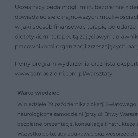
Uczestnicy będą mogli m.in. bezpłatnie zide
dowiedzieć się o najnowszych możliwościach 
w jaki sposób finansować terapię po udarze 
dietetykiem, terapeutą zajęciowym, prawni
pracownikami organizacji zrzeszających pacje
Pełny program wydarzenia oraz lista ekspert
www.samodzielni.com.pl/warsztaty
Warto wiedzieć
W niedzielę 29 października z okazji Światoweg
neurologiczna samodzielni (przy ul. Bitwy Warsza
bezpłatne prezentacje, konsultacje i instruktaż
Wszystko po to, aby edukować oraz wesprzeć chory