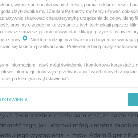
klam, wybór spersonalizowanych treści, pomiar reklam i treści, bad
 zgodą Użytkownika my i Zaufani Partnerzy możemy używać dokład
az aktywnie skanować charakterystykę urządzenia do celów identyfi
ść, prosimy o zgodę na korzystanie z tych technologii poprzez klikn
a i zawsze możesz ją zmienić/wycofać klikając przycisk ustawień pr
ogu strony
. Niektóre rodzaje przetwarzania danych nie wymagaj
iwić się takiemu przetwarzaniu. Preferencje będą miały zastosowanie
szymi informacjami, abyś mógł świadomie i komfortowo korzystać z
gółowe informacje dotyczące przetwarzania Twoich danych znajdzi
s
oraz po kliknięciu w „Ustawienia”.
USTAWIENIA
ej mierze odpowiadają czynniki, na które mamy 
ktyka. Jednocześnie należy pamiętać, że nasze sz
adomość tego, jak udarowi mózgu można zapobieg
padku jego wystąpienia - mówi Adam Siger z Fun