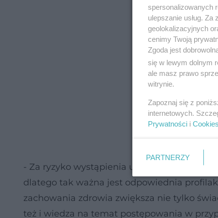
spersonalizowanych re
ulepszanie usług. Za
geolokalizacyjnych or
cenimy Twoją prywatno
Zgoda jest dobrowoln
się w lewym dolnym r
ale masz prawo sprzec
witrynie.
Zapoznaj się z poniż
internetowych. Szcze
Prywatności
i
Cookie
PARTNERZY
- Za ryzyko wystąpienia udaru mózgu w duż
dlatego tak ważna jest odpowiednia profila
zachowania zdrowia zwiększa nie tylko świ
też i wiedza na temat postępowania w przy