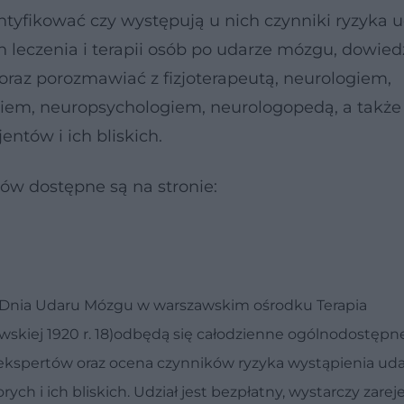
ntyfikować czy występują u nich czynniki ryzyka u
leczenia i terapii osób po udarze mózgu, dowiedz
oraz porozmawiać z fizjoterapeutą, neurologiem,
kiem, neuropsychologiem, neurologopedą, a także
ntów i ich bliskich.
ów dostępne są na stronie:
o Dnia Udaru Mózgu w warszawskim ośrodku Terapia
wskiej 1920 r. 18)odbędą się całodzienne ogólnodostępne
e ekspertów oraz ocena czynników ryzyka wystąpienia uda
ch i ich bliskich. Udział jest bezpłatny, wystarczy zare