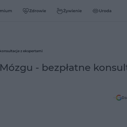
emium
Zdrowie
Żywienie
Uroda
konsultacje z ekspertami
Mózgu - bezpłatne konsul
Do