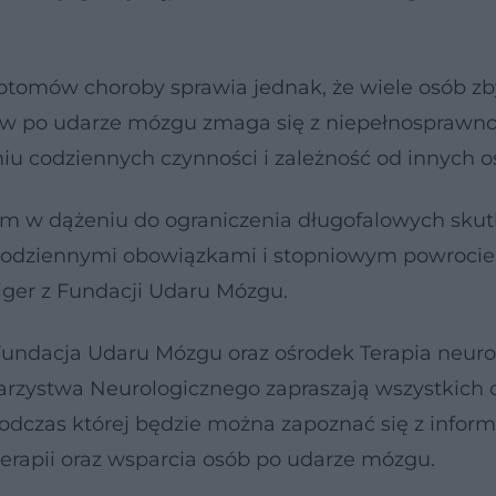
tomów choroby sprawia jednak, że wiele osób zb
ów po udarze mózgu zmaga się z niepełnosprawno
u codziennych czynności i zależność od innych o
ym w dążeniu do ograniczenia długofalowych sku
z codziennymi obowiązkami i stopniowym powrocie
er z Fundacji Udaru Mózgu.
ndacja Udaru Mózgu oraz ośrodek Terapia neuro
rzystwa Neurologicznego zapraszają wszystkich
podczas której będzie można zapoznać się z infor
terapii oraz wsparcia osób po udarze mózgu.