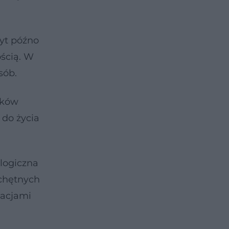
yt późno
ścią. W
sób.
tków
 do życia
logiczna
 chętnych
macjami