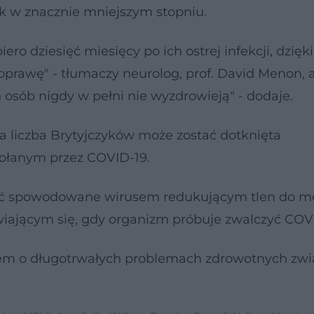
 w znacznie mniejszym stopniu.
o dziesięć miesięcy po ich ostrej infekcji, dzię
rawę" - tłumaczy neurolog, prof. David Menon, 
 osób nigdy w pełni nie wyzdrowieją" - dodaje.
a liczba Brytyjczyków może zostać dotknięta
ołanym przez COVID-19.
yć spowodowane wirusem redukującym tlen do m
ającym się, gdy organizm próbuje zwalczyć COV
niem o długotrwałych problemach zdrowotnych zw