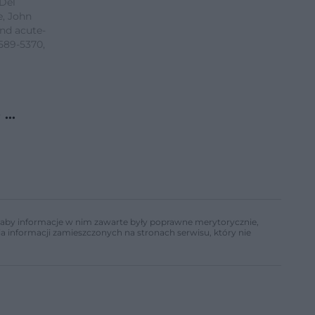
 Del
e, John
and acute-
2589-5370,
o …
ń, aby informacje w nim zawarte były poprawne merytorycznie,
a informacji zamieszczonych na stronach serwisu, który nie