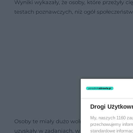
Wyniki wykazały, że osoby, które przeżyły 
testach poznawczych, niż ogół społeczeństw
Drogi Użytkow
My, naszych 1160 zau
Osoby te miały dużo wolniejszy czas reakcji 
przechowujemy informa
uzyskały w zadaniach, w których musiały z
standardowe informac