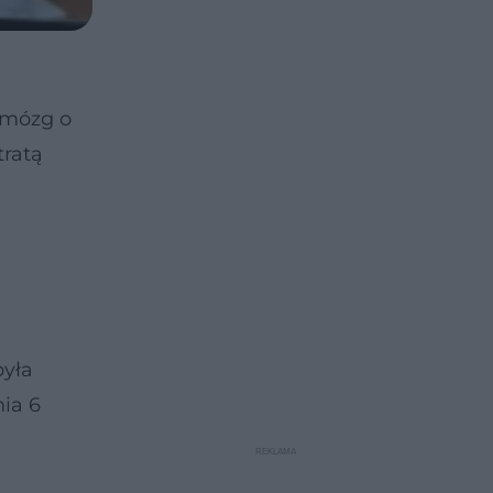
 mózg o
tratą
była
ia 6