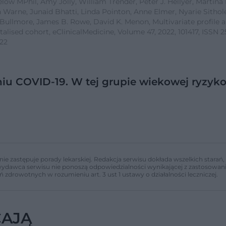
ow MPhil, Amy Jolly, William Trender, Peter J. Hellyer, Martina
 Warne, Junaid Bhatti, Linda Pointon, Anne Elmer, Nyarie Sithol
 Bullmore, James B. Rowe, David K. Menon, Multivariate profile 
talised cohort, eClinicalMedicine, Volume 47, 2022, 101417, ISSN 
022
niu COVID-19. W tej grupie wiekowej ryzyk
nie zastępuje porady lekarskiej. Redakcja serwisu dokłada wszelkich stara
i wydawca serwisu nie ponoszą odpowiedzialności wynikającej z zastosowani
ń zdrowotnych w rozumieniu art. 3 ust 1 ustawy o działalności leczniczej.
CAJĄ