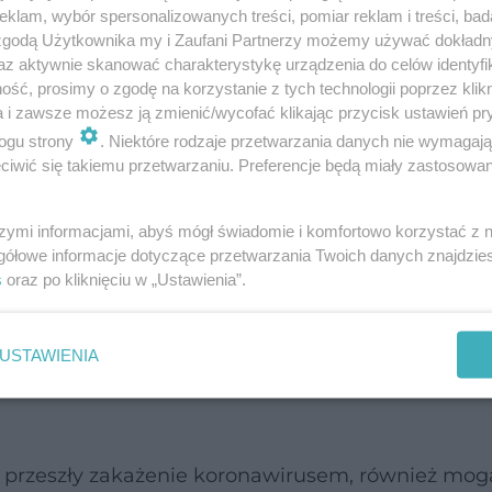
klam, wybór spersonalizowanych treści, pomiar reklam i treści, bad
 zgodą Użytkownika my i Zaufani Partnerzy możemy używać dokład
az aktywnie skanować charakterystykę urządzenia do celów identyfi
, którzy byli poddani wentylacji mechanicznej. Jes
ść, prosimy o zgodę na korzystanie z tych technologii poprzez klikn
a i zawsze możesz ją zmienić/wycofać klikając przycisk ustawień pr
D-19, tym bardziej zostały pogorszone funkcje p
ogu strony
. Niektóre rodzaje przetwarzania danych nie wymagaj
iwić się takiemu przetwarzaniu. Preferencje będą miały zastosowanie
ji poznawczych w wyniku COVID-19?
szymi informacjami, abyś mógł świadomie i komfortowo korzystać z
 hospitalizowanych są wynikiem tzw. "mgły mózgo
gółowe informacje dotyczące przetwarzania Twoich danych znajdzi
s
oraz po kliknięciu w „Ustawienia”.
i stopnową poprawę funkcji poznawczych. Miało t
USTAWIENIA
ia twierdzą jednak, że niektóre osoby mogą już n
ie przeszły zakażenie koronawirusem, również mog