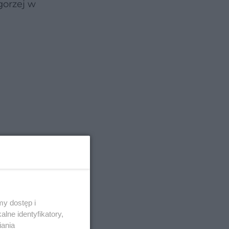
gorzej w
y dostęp i
i
lne identyfikatory,
logiami
iania