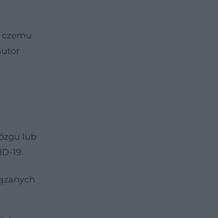
ki czemu
autor
ózgu lub
ID-19.
iązanych