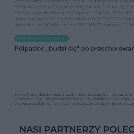
Źródło: Adam Hampshire, Doris A. Chatfield, Anne Manktel
Giovane, Virginia F.J. Newcombe, Joanne G. Outtrim, Ben
Bradley, Nathalie Kingston, Stephen J. Sawcer, Edward T.
phase correlates of cognitive deficits in a COVID-19 hospi
https://doi.org/10.1016/j.eclinm.2022.101417, dostęp: 4.05.2
POLECANY ARTYKUŁ:
Półpasiec „budzi się” po przechorowa
Serwis PoradnikZdrowie.pl ma charakter edukacyjny, nie stanowi i 
jednakże decyzja dotycząca leczenia należy do lekarza. Redakcja 
prowadzi działalności leczniczej polegającej na udzielaniu świadcze
NASI PARTNERZY POLE