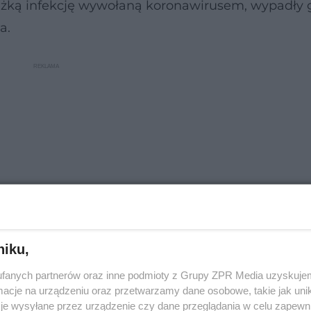
ciężką infekcję wywołaną koronawirusem, wypadły 
a.
niku,
fanych partnerów oraz inne podmioty z Grupy ZPR Media uzyskujem
oraz były mniej dokładne. Szczególnie słabe wynik
cje na urządzeniu oraz przetwarzamy dane osobowe, takie jak unika
naleźć odpowiednie słowa - w teście zwanym „ana
je wysyłane przez urządzenie czy dane przeglądania w celu zapewn