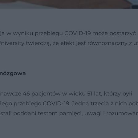
cja w wyniku przebiegu COVID-19 może postarzyć
versity twierdzą, że efekt jest równoznaczny z u
 mózgowa
awcze 46 pacjentów w wieku 51 lat, którzy byli
kiego przebiego
COVID-19
. Jedna trzecia z nich po
stali poddani testom pamięci, uwagi i rozumowan