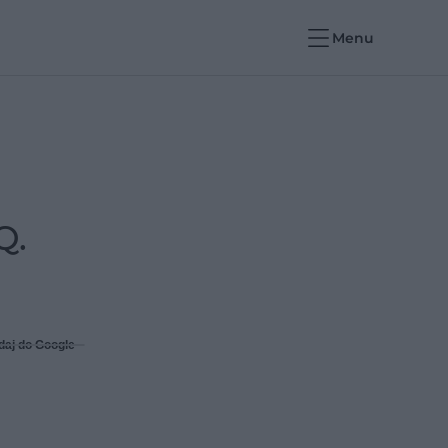
Menu
Q.
daj do Google