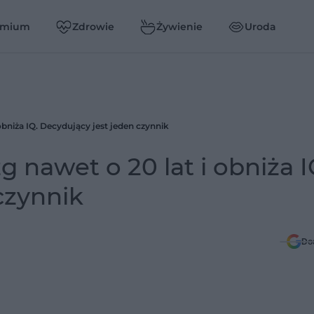
emium
Zdrowie
Żywienie
Uroda
bniża IQ. Decydujący jest jeden czynnik
 nawet o 20 lat i obniża I
czynnik
Do