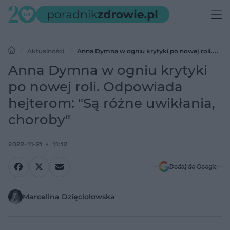
Aktualności
Anna Dymna w ogniu krytyki po nowej roli.
Odpowiada hejterom: "Są różne uwikłania, choroby"
Anna Dymna w ogniu krytyki
po nowej roli. Odpowiada
hejterom: "Są różne uwikłania,
choroby"
2022-11-21
11:12
Dodaj do Google
Marcelina Dzięciołowska