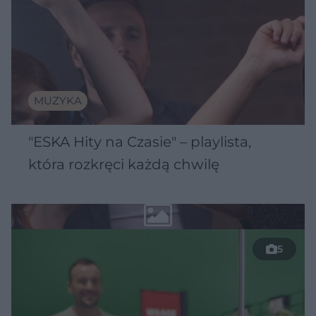
MUZYKA
"ESKA Hity na Czasie" – playlista,
która rozkręci każdą chwilę
5