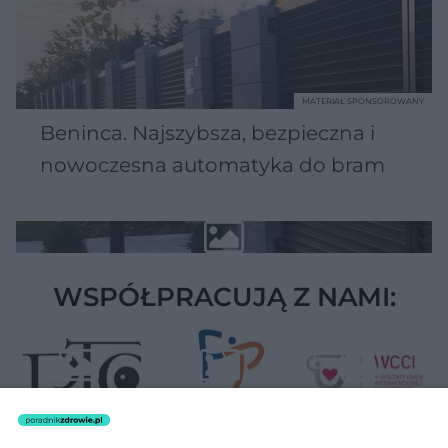
MATERIAŁ SPONSOROWANY
Beninca. Najszybsza, bezpieczna i
nowoczesna automatyka do bram
WSPÓŁPRACUJĄ Z NAMI: