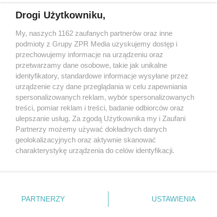
Drogi Użytkowniku,
Żaden utwór zamieszczony w serwisie nie może być powielany i
My, naszych 1162 zaufanych partnerów oraz inne
rozpowszechniany lub dalej rozpowszechniany w jakikolwiek sposób
podmioty z Grupy ZPR Media uzyskujemy dostęp i
(w tym także elektroniczny lub mechaniczny) na jakimkolwiek polu
eksploatacji w jakiejkolwiek formie, włącznie z umieszczaniem w
przechowujemy informacje na urządzeniu oraz
Internecie bez pisemnej zgody właściciela praw. Jakiekolwiek użycie
przetwarzamy dane osobowe, takie jak unikalne
lub wykorzystanie utworów w całości lub w części z naruszeniem
identyfikatory, standardowe informacje wysyłane przez
prawa, tzn. bez właściwej zgody, jest zabronione pod groźbą kary i
może być ścigane prawnie.
urządzenie czy dane przeglądania w celu zapewniania
spersonalizowanych reklam, wybór spersonalizowanych
treści, pomiar reklam i treści, badanie odbiorców oraz
ulepszanie usług. Za zgodą Użytkownika my i Zaufani
Partnerzy możemy używać dokładnych danych
geolokalizacyjnych oraz aktywnie skanować
charakterystykę urządzenia do celów identyfikacji.
O nas
Ponieważ cenimy Twoją prywatność, prosimy o zgodę na
korzystanie z tych technologii poprzez kliknięcie
Informacje prawne
„Akceptuję”. Zgoda jest dobrowolna i zawsze możesz ją
zmienić/wycofać klikając przycisk ustawień prywatności
Nasze serwisy
PARTNERZY
USTAWIENIA
znajdujący się w lewym dolnym rogu strony
. Niektóre
© 2026 Grupa ZPR Media
rodzaje przetwarzania danych nie wymagają zgody