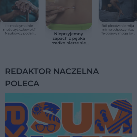
Ile maksymalnie
Ból pleców nie mija
może żyć człowiek?
mimo odpoczynku.
Naukowcy podali
Te objawy mogą być
Nieprzyjemny
zaskakującą liczbę
sygnałem raka
zapach z pępka
rzadko bierze się
znikąd. Jeden objaw
zmienia wszystko
REDAKTOR NACZELNA
POLECA