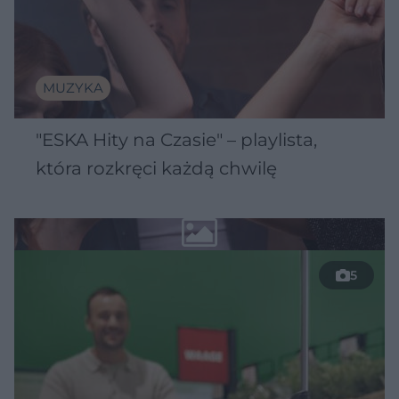
MUZYKA
"ESKA Hity na Czasie" – playlista,
która rozkręci każdą chwilę
5