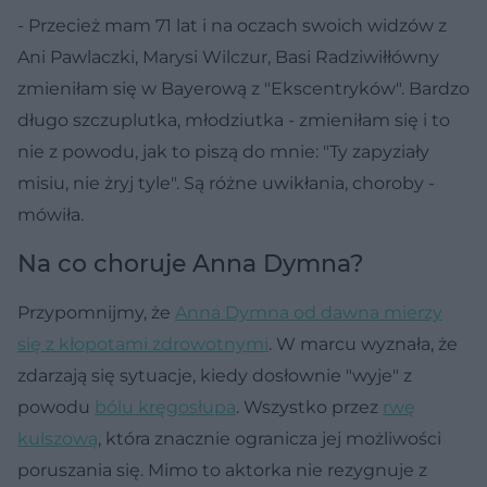
- Przecież mam 71 lat i na oczach swoich widzów z
Ani Pawlaczki, Marysi Wilczur, Basi Radziwiłłówny
zmieniłam się w Bayerową z "Ekscentryków". Bardzo
długo szczuplutka, młodziutka - zmieniłam się i to
nie z powodu, jak to piszą do mnie: "Ty zapyziały
misiu, nie żryj tyle". Są różne uwikłania, choroby -
mówiła.
Na co choruje Anna Dymna?
Przypomnijmy, że
Anna Dymna od dawna mierzy
się z kłopotami zdrowotnymi
. W marcu wyznała, że
zdarzają się sytuacje, kiedy dosłownie "wyje" z
powodu
bólu kręgosłupa
. Wszystko przez
rwę
kulszową
, która znacznie ogranicza jej możliwości
poruszania się. Mimo to aktorka nie rezygnuje z