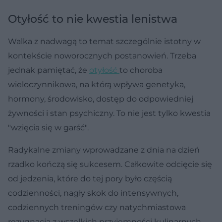
Otyłość to nie kwestia lenistwa
Walka z nadwagą to temat szczególnie istotny w
kontekście noworocznych postanowień. Trzeba
jednak pamiętać, że
otyłość
to choroba
wieloczynnikowa, na którą wpływa genetyka,
hormony, środowisko, dostęp do odpowiedniej
żywności i stan psychiczny. To nie jest tylko kwestia
"wzięcia się w garść".
Radykalne zmiany wprowadzane z dnia na dzień
rzadko kończą się sukcesem. Całkowite odcięcie się
od jedzenia, które do tej pory było częścią
codzienności, nagły skok do intensywnych,
codziennych treningów czy natychmiastowa
rezygnacja z wszelkich przyjemności kulinarnych –