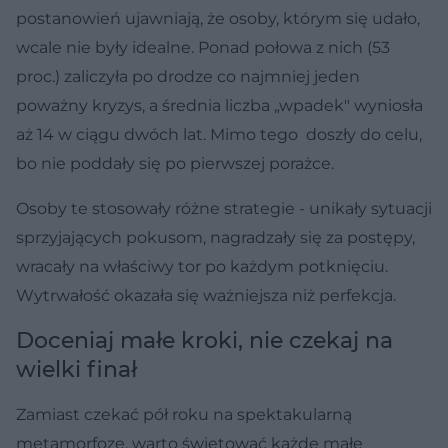
postanowień ujawniają, że osoby, którym się udało,
wcale nie były idealne. Ponad połowa z nich (53
proc.) zaliczyła po drodze co najmniej jeden
poważny kryzys, a średnia liczba „wpadek" wyniosła
aż 14 w ciągu dwóch lat. Mimo tego doszły do celu,
bo nie poddały się po pierwszej porażce.
Osoby te stosowały różne strategie - unikały sytuacji
sprzyjających pokusom, nagradzały się za postępy,
wracały na właściwy tor po każdym potknięciu.
Wytrwałość okazała się ważniejsza niż perfekcja.
Doceniaj małe kroki, nie czekaj na
wielki finał
Zamiast czekać pół roku na spektakularną
metamorfozę, warto świętować każde małe