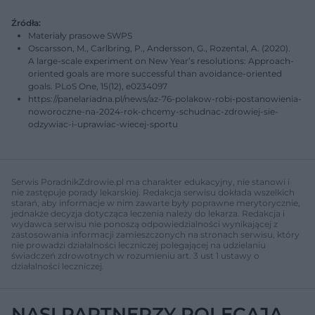
Źródła:
Materiały prasowe SWPS
Oscarsson, M., Carlbring, P., Andersson, G., Rozental, A. (2020).
A large-scale experiment on New Year’s resolutions: Approach-
oriented goals are more successful than avoidance-oriented
goals. PLoS One, 15(12), e0234097
https://panelariadna.pl/news/az-76-polakow-robi-postanowienia-
noworoczne-na-2024-rok-chcemy-schudnac-zdrowiej-sie-
odzywiac-i-uprawiac-wiecej-sportu
Serwis PoradnikZdrowie.pl ma charakter edukacyjny, nie stanowi i
nie zastępuje porady lekarskiej. Redakcja serwisu dokłada wszelkich
starań, aby informacje w nim zawarte były poprawne merytorycznie,
jednakże decyzja dotycząca leczenia należy do lekarza. Redakcja i
wydawca serwisu nie ponoszą odpowiedzialności wynikającej z
zastosowania informacji zamieszczonych na stronach serwisu, który
nie prowadzi działalności leczniczej polegającej na udzielaniu
świadczeń zdrowotnych w rozumieniu art. 3 ust 1 ustawy o
działalności leczniczej.
NASI PARTNERZY POLECAJĄ