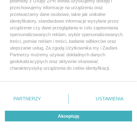
podmioty z Grupy ZPR Media uzyskujemy dostęp i
przechowujemy informacje na urządzeniu oraz
5
przetwarzamy dane osobowe, takie jak unikalne
identyfikatory, standardowe informacje wysyłane przez
urządzenie czy dane przeglądania w celu zapewniania
spersonalizowanych reklam, wybór spersonalizowanych
treści, pomiar reklam i treści, badanie odbiorców oraz
ulepszanie usług. Za zgodą Użytkownika my i Zaufani
Partnerzy możemy używać dokładnych danych
geolokalizacyjnych oraz aktywnie skanować
charakterystykę urządzenia do celów identyfikacji.
Ponieważ cenimy Twoją prywatność, prosimy o zgodę na
korzystanie z tych technologii poprzez kliknięcie
„Akceptuję”. Zgoda jest dobrowolna i zawsze możesz ją
TEKST SPONSOROWANY
zmienić/wycofać klikając przycisk ustawień prywatności
Daleko do pięciu porcji dziennie.
PARTNERZY
USTAWIENIA
znajdujący się w lewym dolnym rogu strony
. Niektóre
Badanie pokazuje, jak Polacy
rodzaje przetwarzania danych nie wymagają zgody
naprawdę jedzą warzywa i owoce
Akceptuję
użytkownika, ale masz prawo sprzeciwić się takiemu
przetwarzaniu. Preferencje będą miały zastosowanie tylko
na tej witrynie.