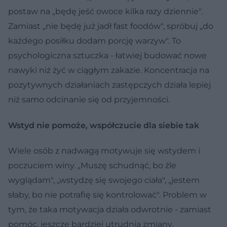
postaw na „będę jeść owoce kilka razy dziennie".
Zamiast „nie będę już jadł fast foodów", spróbuj „do
każdego posiłku dodam porcję warzyw". To
psychologiczna sztuczka - łatwiej budować nowe
nawyki niż żyć w ciągłym zakazie. Koncentracja na
pozytywnych działaniach zastępczych działa lepiej
niż samo odcinanie się od przyjemności.
Wstyd nie pomoże, współczucie dla siebie tak
Wiele osób z nadwagą motywuje się wstydem i
poczuciem winy. „Muszę schudnąć, bo źle
wyglądam", „wstydzę się swojego ciała", „jestem
słaby, bo nie potrafię się kontrolować". Problem w
tym, że taka motywacja działa odwrotnie - zamiast
pomóc, jeszcze bardziej utrudnia zmiany.