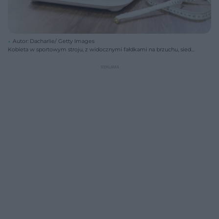
Autor: Dacharlie/ Getty Images
Kobieta w sportowym stroju, z widocznymi fałdkami na brzuchu, siedzi
na podłodze obok wagi łazienkowej i miarki krawieckiej. Jest wyraźnie
zasmucona i załamana swoją wagą, co symbolizuje trudności w
utrzymaniu noworocznych postanowień. Więcej o tym, jak przetrwać
Blue Monday, przeczytasz na Poradnik Zdrowie.