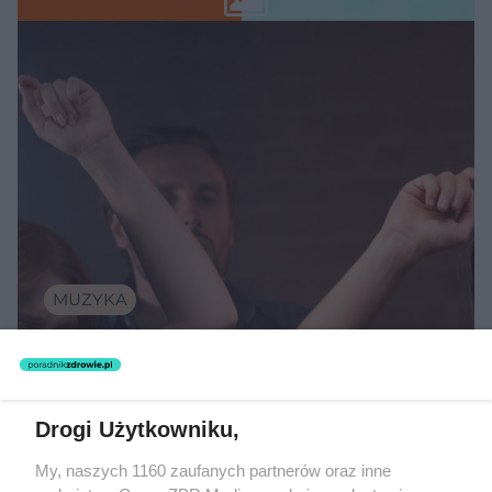
MUZYKA
"ESKA Hity na Czasie" – playlista,
która rozkręci każdą chwilę
Drogi Użytkowniku,
My, naszych 1160 zaufanych partnerów oraz inne