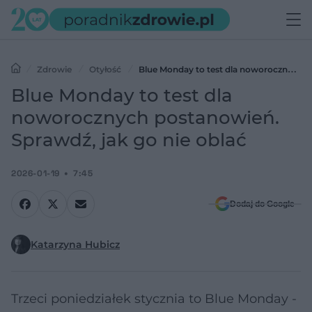
Zdrowie
Otyłość
Blue Monday to test dla noworocznych
postanowień. Sprawdź, jak go nie oblać
Blue Monday to test dla
noworocznych postanowień.
Sprawdź, jak go nie oblać
2026-01-19
7:45
Dodaj do Google
Katarzyna Hubicz
Trzeci poniedziałek stycznia to Blue Monday -