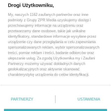
Drogi Użytkowniku,
Żaden utwór zamieszczony w serwisie nie może być powielany i
My, naszych 1162 zaufanych partnerów oraz inne
rozpowszechniany lub dalej rozpowszechniany w jakikolwiek sposób
podmioty z Grupy ZPR Media uzyskujemy dostęp i
(w tym także elektroniczny lub mechaniczny) na jakimkolwiek polu
eksploatacji w jakiejkolwiek formie, włącznie z umieszczaniem w
przechowujemy informacje na urządzeniu oraz
Internecie bez pisemnej zgody właściciela praw. Jakiekolwiek użycie
przetwarzamy dane osobowe, takie jak unikalne
lub wykorzystanie utworów w całości lub w części z naruszeniem
identyfikatory, standardowe informacje wysyłane przez
prawa, tzn. bez właściwej zgody, jest zabronione pod groźbą kary i
może być ścigane prawnie.
urządzenie czy dane przeglądania w celu zapewniania
spersonalizowanych reklam, wybór spersonalizowanych
treści, pomiar reklam i treści, badanie odbiorców oraz
ulepszanie usług. Za zgodą Użytkownika my i Zaufani
Partnerzy możemy używać dokładnych danych
geolokalizacyjnych oraz aktywnie skanować
charakterystykę urządzenia do celów identyfikacji.
O nas
Ponieważ cenimy Twoją prywatność, prosimy o zgodę na
korzystanie z tych technologii poprzez kliknięcie
Informacje prawne
„Akceptuję”. Zgoda jest dobrowolna i zawsze możesz ją
zmienić/wycofać klikając przycisk ustawień prywatności
Nasze serwisy
PARTNERZY
USTAWIENIA
znajdujący się w lewym dolnym rogu strony
. Niektóre
© 2026 Grupa ZPR Media
rodzaje przetwarzania danych nie wymagają zgody