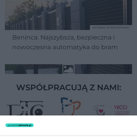
MATERIAŁ SPONSOROWANY
Beninca. Najszybsza, bezpieczna i
nowoczesna automatyka do bram
WSPÓŁPRACUJĄ Z NAMI: