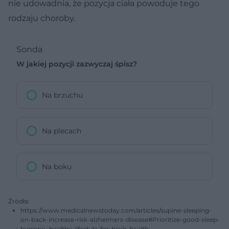
nie udowadnia, że pozycja ciała powoduje tego
rodzaju choroby.
Sonda
W jakiej pozycji zazwyczaj śpisz?
Na brzuchu
Na plecach
Na boku
Źródła:
https://www.medicalnewstoday.com/articles/supine-sleeping-
on-back-increase-risk-alzheimers-disease#Prioritize-good-sleep-
hygiene,-healthy-lifestyle-for-brain-health