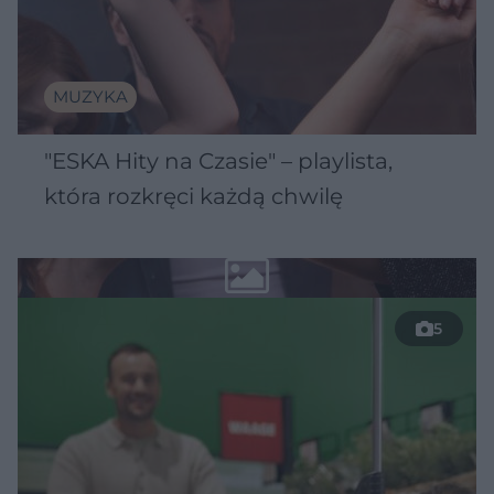
MUZYKA
"ESKA Hity na Czasie" – playlista,
która rozkręci każdą chwilę
5