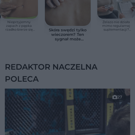
Nieprzyjemny
Żelazo nie działa
zapach z pępka
mimo regularnej
rzadko bierze się
suplementacji?
Skóra swędzi tylko
znikąd. Jeden objaw
Przyczyna może
wieczorem? Ten
zmienia wszystko
ukrywać się w
sygnał może
jelitach
wskazywać na
chorobę, która długo
nie daje objawów
REDAKTOR NACZELNA
POLECA
27