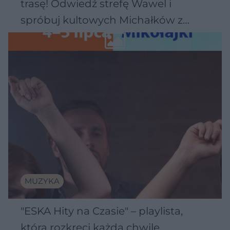
trasę! Odwiedź strefę Wawel i
spróbuj kultowych Michałków z
Wawelu
MUZYKA
"ESKA Hity na Czasie" – playlista,
która rozkręci każdą chwilę