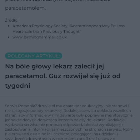
paracetamolem.
Źródło:
American Physiology Society, "Acetaminophen May Be Less
Heart-safe than Previously Thought"
www.birminghammail.co.uk
POLECANY ARTYKUŁ:
Na bóle głowy lekarz zalecił jej
paracetamol. Guz rozwijał się już od
tygodni
Serwis PoradnikZdrowie.pl ma charakter edukacyjny, nie stanowi i
nie zastępuje porady lekarskiej. Redakcja serwisu dokłada wszelkich
starań, aby informacje w nim zawarte były poprawne merytorycznie,
jednakże decyzja dotycząca leczenia należy do lekarza. Redakcja i
wydawca serwisu nie ponoszą odpowiedzialności wynikającej z
zastosowania informacji zamieszczonych na stronach serwisu, który
nie prowadzi działalności leczniczej polegającej na udzielaniu
świadczeń zdrowotnych w rozumieniu art. 3 ust 1 ustawy o