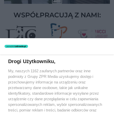
WSPÓŁPRACUJĄ Z NAMI:
Drogi Użytkowniku,
Żaden utwór zamieszczony w serwisie nie może być powielany i
My, naszych 1162 zaufanych partnerów oraz inne
rozpowszechniany lub dalej rozpowszechniany w jakikolwiek sposób
podmioty z Grupy ZPR Media uzyskujemy dostęp i
(w tym także elektroniczny lub mechaniczny) na jakimkolwiek polu
eksploatacji w jakiejkolwiek formie, włącznie z umieszczaniem w
przechowujemy informacje na urządzeniu oraz
Internecie bez pisemnej zgody właściciela praw. Jakiekolwiek użycie
przetwarzamy dane osobowe, takie jak unikalne
lub wykorzystanie utworów w całości lub w części z naruszeniem
identyfikatory, standardowe informacje wysyłane przez
prawa, tzn. bez właściwej zgody, jest zabronione pod groźbą kary i
może być ścigane prawnie.
urządzenie czy dane przeglądania w celu zapewniania
spersonalizowanych reklam, wybór spersonalizowanych
treści, pomiar reklam i treści, badanie odbiorców oraz