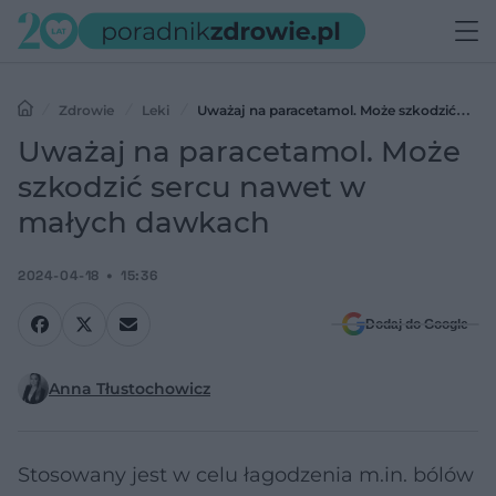
Zdrowie
Leki
Uważaj na paracetamol. Może szkodzić
sercu nawet w małych dawkach
Uważaj na paracetamol. Może
szkodzić sercu nawet w
małych dawkach
2024-04-18
15:36
Dodaj do Google
Anna Tłustochowicz
Stosowany jest w celu łagodzenia m.in. bólów