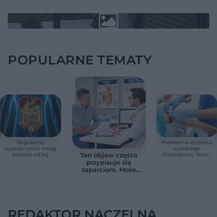
POPULARNE TEMATY
Regularne
Przełom w leczeniu
wypróżnienia mogą
wysokiego
zależeć od tej
cholesterolu. Nowa
Ten objaw często
witaminy. Odkrycie
terapia zmniejszyła
przypisuje się
zaskoczyło
LDL o ponad połowę
zaparciom. Może
naukowców
jednak wskazywać
na chorobę jelita
REDAKTOR NACZELNA