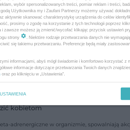
klam, wybór spersonalizowanych treści, pomiar reklam i treści, bad
zono na grupie 8,4 tys. pacjentów, opublikował 
 zgodą Użytkownika my i Zaufani Partnerzy możemy używać dokład
of Medicine”.
az aktywnie skanować charakterystykę urządzenia do celów identyfi
ść, prosimy o zgodę na korzystanie z tych technologii poprzez klikn
a i zawsze możesz ją zmienić/wycofać klikając przycisk ustawień pr
 są często niepotrzebne, gdyż zawałowcy są dziś 
ogu strony
. Niektóre rodzaje przetwarzania danych nie wymagaj
tody ratowania pacjentów w ostrym zawale serca 
iwić się takiemu przetwarzaniu. Preferencje będą miały zastosowanie
odzeń, jeśli w ogóle do nich dochodzi.
Beta bloke
zą sprawnością serca.
szymi informacjami, abyś mógł świadomie i komfortowo korzystać z
gółowe informacje dotyczące przetwarzania Twoich danych znajdzi
s
oraz po kliknięciu w „Ustawienia”.
ł, udar. Polacy zmagają się z
infekcji
USTAWIENIA
zić kobietom
 beta-adrenergiczne w organizmie, spowalniają akcj