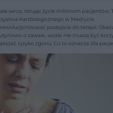
le serca, ratując życie milionom pacjentów. T
zystwa Kardiologicznego w Madrycie,
wolucjonizować podejście do terapii. Okazuj
rutynowo o zawale, wcale nie muszą być korz
ększać ryzyko zgonu. Co to oznacza dla pac