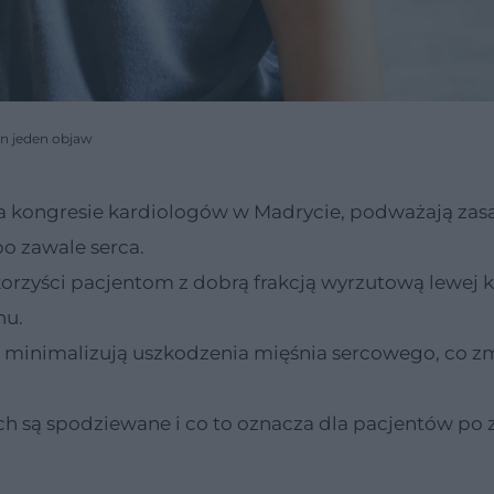
en jeden objaw
 kongresie kardiologów w Madrycie, podważają zas
o zawale serca.
ą korzyści pacjentom z dobrą frakcją wyrzutową lewej 
nu.
 minimalizują uszkodzenia mięśnia sercowego, co z
ch są spodziewane i co to oznacza dla pacjentów po 