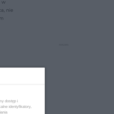
) w
a, nie
ym
y dostęp i
lne identyfikatory,
iania