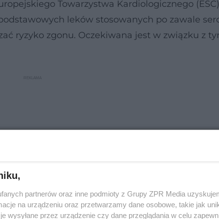
ropejskiego Towarzystwa Kardiologicznego (ESC
z podstawowych leków stosowanych po zawale serc
szać ryzyko zgonu. Oczekiwana jest w związku z t
niku,
fanych partnerów oraz inne podmioty z Grupy ZPR Media uzyskujem
cje na urządzeniu oraz przetwarzamy dane osobowe, takie jak unika
je wysyłane przez urządzenie czy dane przeglądania w celu zapewn