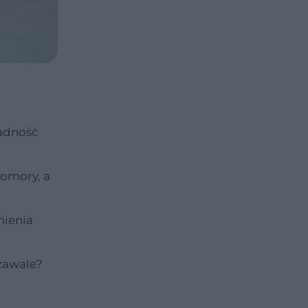
adność
komory, a
mienia
zawale?