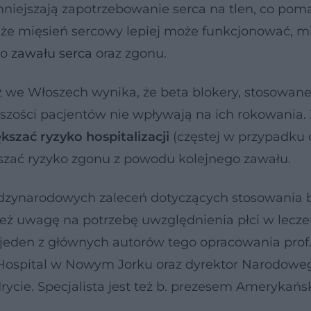
 zmniejszają zapotrzebowanie serca na tlen, co po
 że mięsień sercowy lepiej może funkcjonować, 
go
zawału serca
oraz zgonu.
 we Włoszech wynika, że beta blokery, stosowane
kszości pacjentów nie wpływają na ich rokowania. 
szać ryzyko hospitalizacji
(częstej w przypadku 
szać ryzyko zgonu z powodu kolejnego zawału.
dzynarodowych zaleceń dotyczących stosowania 
 też uwagę na potrzebę uwzględnienia płci w lecze
jeden z głównych autorów tego opracowania prof.
t Hospital w Nowym Jorku oraz dyrektor Narodowe
ie. Specjalista jest też b. prezesem Amerykańs