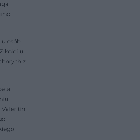
maga
mimo
 u osób
Z kolei
u
chorych z
beta
niu
 Valentin
go
kiego