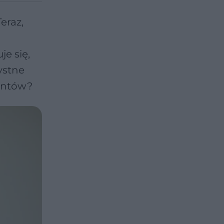
eraz,
e się,
ystne
jentów?