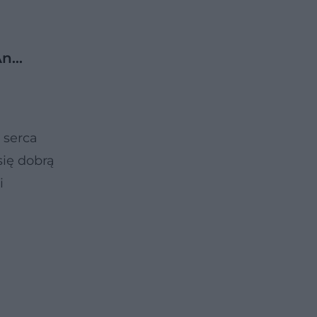
An…
 serca
się dobrą
i