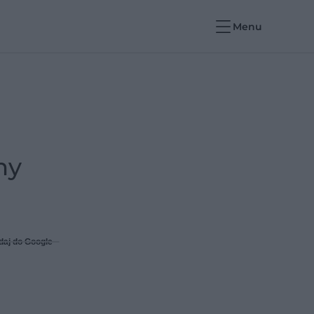
Menu
ny
daj do Google