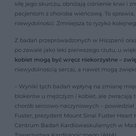
siłę jego skurczu, obniżają ciśnienie krwi i
pacjentom z choroba wieńcową. To sprawia,
niewydolności. Zmniejsza to ryzyko kolejne
Z badań przeprowadzonych w Hiszpanii oraz
po zawale jako leki pierwszego rzutu, u wię
kobiet mogą być wręcz niekorzystne – zwięk
niewydolnością serca), a nawet mogą zwięk
– Wyniki tych badań wpłyną na zmianę mię
blokerów u mężczyzn i kobiet, ale zwracają
chorób sercowo-naczyniowych – powiedział 
Fuster, prezydent Mount Sinai Fuster Hear
Centrum Badań Kardiowaskularnych w Madryc
Towarzystwa Kardiologicznego (AHA).