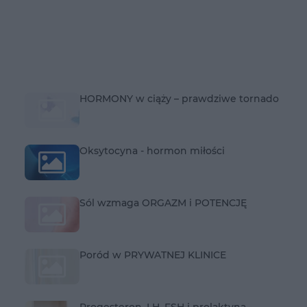
HORMONY w ciąży – prawdziwe tornado
Oksytocyna - hormon miłości
Sól wzmaga ORGAZM i POTENCJĘ
Poród w PRYWATNEJ KLINICE
Progesteron, LH, FSH i prolaktyna -