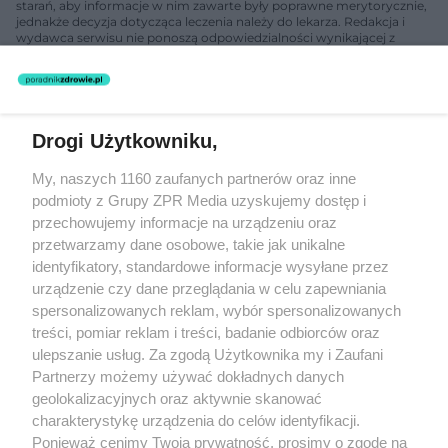
starań, aby informacje w nim zawarte były poprawne merytorycznie,
jednakże decyzja dotycząca leczenia należy do lekarza. Redakcja i
wydawca serwisu nie ponoszą odpowiedzialności wynikającej z
zastosowania informacji zamieszczonych na stronach serwisu, który
nie prowadzi działalności leczniczej polegającej na udzielaniu
świadczeń zdrowotnych w rozumieniu art. 3 ust 1 ustawy o
działalności leczniczej.
Drogi Użytkowniku,
Żaden utwór zamieszczony w serwisie nie może być powielany i
My, naszych 1160 zaufanych partnerów oraz inne
rozpowszechniany lub dalej rozpowszechniany w jakikolwiek sposób
(w tym także elektroniczny lub mechaniczny) na jakimkolwiek polu
podmioty z Grupy ZPR Media uzyskujemy dostęp i
eksploatacji w jakiejkolwiek formie, włącznie z umieszczaniem w
przechowujemy informacje na urządzeniu oraz
Internecie bez pisemnej zgody właściciela praw. Jakiekolwiek użycie
przetwarzamy dane osobowe, takie jak unikalne
lub wykorzystanie utworów w całości lub w części z naruszeniem
prawa, tzn. bez właściwej zgody, jest zabronione pod groźbą kary i
identyfikatory, standardowe informacje wysyłane przez
może być ścigane prawnie.
urządzenie czy dane przeglądania w celu zapewniania
spersonalizowanych reklam, wybór spersonalizowanych
treści, pomiar reklam i treści, badanie odbiorców oraz
ulepszanie usług. Za zgodą Użytkownika my i Zaufani
Partnerzy możemy używać dokładnych danych
geolokalizacyjnych oraz aktywnie skanować
charakterystykę urządzenia do celów identyfikacji.
O nas
Ponieważ cenimy Twoją prywatność, prosimy o zgodę na