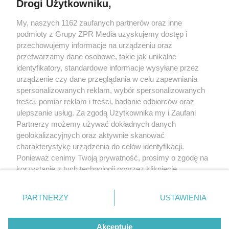
Drogi Użytkowniku,
Żaden utwór zamieszczony w serwisie nie może być powielany i
My, naszych 1162 zaufanych partnerów oraz inne
rozpowszechniany lub dalej rozpowszechniany w jakikolwiek sposób
(w tym także elektroniczny lub mechaniczny) na jakimkolwiek polu
podmioty z Grupy ZPR Media uzyskujemy dostęp i
eksploatacji w jakiejkolwiek formie, włącznie z umieszczaniem w
przechowujemy informacje na urządzeniu oraz
Internecie bez pisemnej zgody właściciela praw. Jakiekolwiek użycie
przetwarzamy dane osobowe, takie jak unikalne
lub wykorzystanie utworów w całości lub w części z naruszeniem
prawa, tzn. bez właściwej zgody, jest zabronione pod groźbą kary i
identyfikatory, standardowe informacje wysyłane przez
może być ścigane prawnie.
urządzenie czy dane przeglądania w celu zapewniania
spersonalizowanych reklam, wybór spersonalizowanych
treści, pomiar reklam i treści, badanie odbiorców oraz
ulepszanie usług. Za zgodą Użytkownika my i Zaufani
Partnerzy możemy używać dokładnych danych
geolokalizacyjnych oraz aktywnie skanować
charakterystykę urządzenia do celów identyfikacji.
O nas
Ponieważ cenimy Twoją prywatność, prosimy o zgodę na
korzystanie z tych technologii poprzez kliknięcie
Informacje prawne
„Akceptuję”. Zgoda jest dobrowolna i zawsze możesz ją
Nasze serwisy
zmienić/wycofać klikając przycisk ustawień prywatności
PARTNERZY
USTAWIENIA
znajdujący się w lewym dolnym rogu strony
. Niektóre
© 2026 Grupa ZPR Media
rodzaje przetwarzania danych nie wymagają zgody
Akceptuję
użytkownika, ale masz prawo sprzeciwić się takiemu