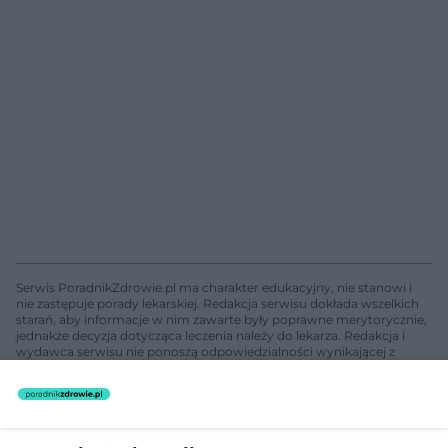
Serwis PoradnikZdrowie.pl ma charakter edukacyjny, nie stanowi i
nie zastępuje porady lekarskiej. Redakcja serwisu dokłada wszelkich
starań, aby informacje w nim zawarte były poprawne merytorycznie,
jednakże decyzja dotycząca leczenia należy do lekarza. Redakcja i
wydawca serwisu nie ponoszą odpowiedzialności wynikającej z
zastosowania informacji zamieszczonych na stronach serwisu, który
nie prowadzi działalności leczniczej polegającej na udzielaniu
świadczeń zdrowotnych w rozumieniu art. 3 ust 1 ustawy o
działalności leczniczej.