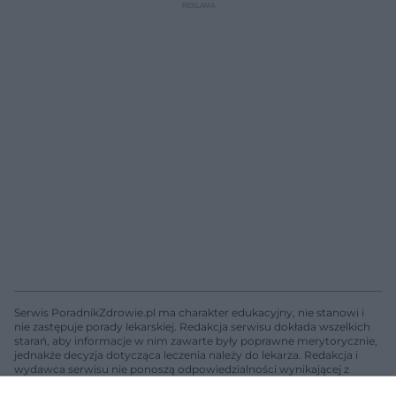
Serwis PoradnikZdrowie.pl ma charakter edukacyjny, nie stanowi i
nie zastępuje porady lekarskiej. Redakcja serwisu dokłada wszelkich
starań, aby informacje w nim zawarte były poprawne merytorycznie,
jednakże decyzja dotycząca leczenia należy do lekarza. Redakcja i
wydawca serwisu nie ponoszą odpowiedzialności wynikającej z
zastosowania informacji zamieszczonych na stronach serwisu, który