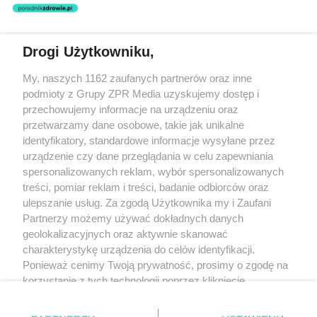
nie prowadzi działalności leczniczej polegającej na udzielaniu
świadczeń zdrowotnych w rozumieniu art. 3 ust 1 ustawy o
działalności leczniczej.
Drogi Użytkowniku,
Żaden utwór zamieszczony w serwisie nie może być powielany i
My, naszych 1162 zaufanych partnerów oraz inne
rozpowszechniany lub dalej rozpowszechniany w jakikolwiek sposób
(w tym także elektroniczny lub mechaniczny) na jakimkolwiek polu
podmioty z Grupy ZPR Media uzyskujemy dostęp i
eksploatacji w jakiejkolwiek formie, włącznie z umieszczaniem w
przechowujemy informacje na urządzeniu oraz
Internecie bez pisemnej zgody właściciela praw. Jakiekolwiek użycie
przetwarzamy dane osobowe, takie jak unikalne
lub wykorzystanie utworów w całości lub w części z naruszeniem
prawa, tzn. bez właściwej zgody, jest zabronione pod groźbą kary i
identyfikatory, standardowe informacje wysyłane przez
może być ścigane prawnie.
urządzenie czy dane przeglądania w celu zapewniania
spersonalizowanych reklam, wybór spersonalizowanych
treści, pomiar reklam i treści, badanie odbiorców oraz
ulepszanie usług. Za zgodą Użytkownika my i Zaufani
Partnerzy możemy używać dokładnych danych
geolokalizacyjnych oraz aktywnie skanować
charakterystykę urządzenia do celów identyfikacji.
O nas
Ponieważ cenimy Twoją prywatność, prosimy o zgodę na
korzystanie z tych technologii poprzez kliknięcie
Informacje prawne
„Akceptuję”. Zgoda jest dobrowolna i zawsze możesz ją
Nasze serwisy
zmienić/wycofać klikając przycisk ustawień prywatności