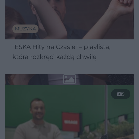
MUZYKA
"ESKA Hity na Czasie" – playlista,
która rozkręci każdą chwilę
5