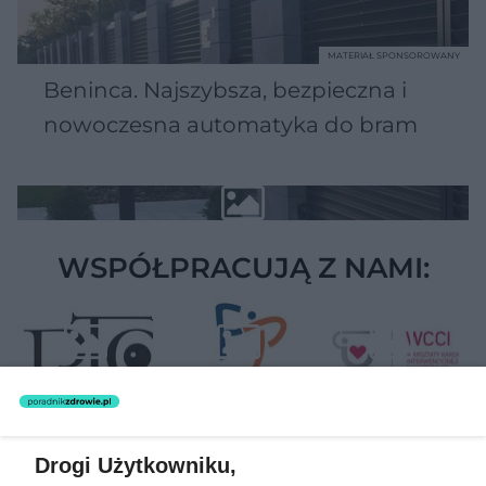
MATERIAŁ SPONSOROWANY
Beninca. Najszybsza, bezpieczna i
nowoczesna automatyka do bram
WSPÓŁPRACUJĄ Z NAMI:
Drogi Użytkowniku,