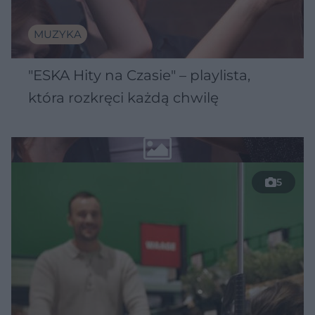
MUZYKA
"ESKA Hity na Czasie" – playlista,
która rozkręci każdą chwilę
5