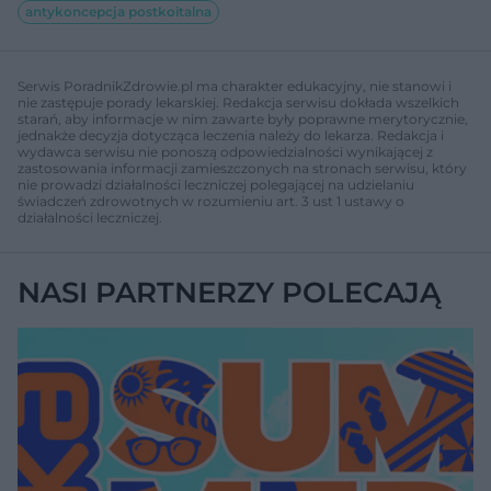
antykoncepcja postkoitalna
Serwis PoradnikZdrowie.pl ma charakter edukacyjny, nie stanowi i
nie zastępuje porady lekarskiej. Redakcja serwisu dokłada wszelkich
starań, aby informacje w nim zawarte były poprawne merytorycznie,
jednakże decyzja dotycząca leczenia należy do lekarza. Redakcja i
wydawca serwisu nie ponoszą odpowiedzialności wynikającej z
zastosowania informacji zamieszczonych na stronach serwisu, który
nie prowadzi działalności leczniczej polegającej na udzielaniu
świadczeń zdrowotnych w rozumieniu art. 3 ust 1 ustawy o
działalności leczniczej.
NASI PARTNERZY POLECAJĄ