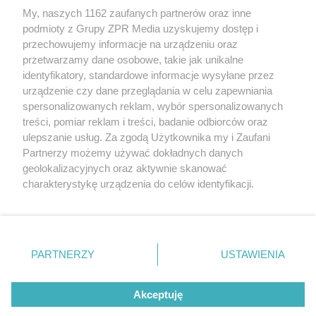
Żaden utwór zamieszczony w serwisie nie może być powielany i
My, naszych 1162 zaufanych partnerów oraz inne
rozpowszechniany lub dalej rozpowszechniany w jakikolwiek sposób
podmioty z Grupy ZPR Media uzyskujemy dostęp i
(w tym także elektroniczny lub mechaniczny) na jakimkolwiek polu
eksploatacji w jakiejkolwiek formie, włącznie z umieszczaniem w
przechowujemy informacje na urządzeniu oraz
Internecie bez pisemnej zgody właściciela praw. Jakiekolwiek użycie
przetwarzamy dane osobowe, takie jak unikalne
lub wykorzystanie utworów w całości lub w części z naruszeniem
identyfikatory, standardowe informacje wysyłane przez
prawa, tzn. bez właściwej zgody, jest zabronione pod groźbą kary i
może być ścigane prawnie.
urządzenie czy dane przeglądania w celu zapewniania
spersonalizowanych reklam, wybór spersonalizowanych
treści, pomiar reklam i treści, badanie odbiorców oraz
ulepszanie usług. Za zgodą Użytkownika my i Zaufani
Partnerzy możemy używać dokładnych danych
geolokalizacyjnych oraz aktywnie skanować
charakterystykę urządzenia do celów identyfikacji.
O nas
Ponieważ cenimy Twoją prywatność, prosimy o zgodę na
korzystanie z tych technologii poprzez kliknięcie
Informacje prawne
„Akceptuję”. Zgoda jest dobrowolna i zawsze możesz ją
zmienić/wycofać klikając przycisk ustawień prywatności
Nasze serwisy
PARTNERZY
USTAWIENIA
znajdujący się w lewym dolnym rogu strony
. Niektóre
© 2026 Grupa ZPR Media
rodzaje przetwarzania danych nie wymagają zgody
Akceptuję
użytkownika, ale masz prawo sprzeciwić się takiemu
przetwarzaniu. Preferencje będą miały zastosowanie tylko