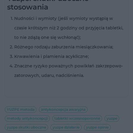
stosowania
Nudności i wymioty (jeśli wymioty wystąpią w
czasie krótszym niż 2 godziny od przyjęcia tabletki,
to nie zdążą one się wchłonąć);
Różnego rodzaju zaburzenia miesiączkowania;
Krwawienia i plamienia acykliczne;
Znaczne ryzyko poważnych powikłań zakrzepowo-
zatorowych, udaru, nadciśnienia.
YUZPE metoda
antykoncepcja awaryjna
metody antykoncepcji
tabletki wczesnoporonne
yuzpe
yuzpe skutki uboczne
yuzpe działanie
yuzpe opinie