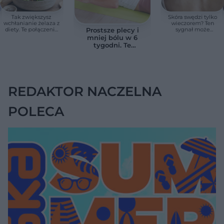
Tak zwiększysz
Skóra swędzi tylko
wchłanianie żelaza z
wieczorem? Ten
diety. Te połączenia
sygnał może
Prostsze plecy i
produktów
wskazywać na
mniej bólu w 6
pomagają przy
chorobę, która długo
tygodni. Te
anemii
nie daje objawów
ćwiczenia
pomagają
zmniejszyć wdowi
garb
REDAKTOR NACZELNA
POLECA