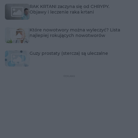
RAK KRTANI zaczyna się od CHRYPY.
Objawy i leczenie raka krtani
Które nowotwory można wyleczyć? Lista
najlepiej rokujących nowotworów
Guzy prostaty (stercza) są uleczalne