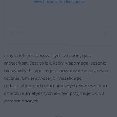
View this post on Instagram
Innym lekiem stosowanym do aborcji jest
A post shared by Aborcyjny Dream Team
metotrksat. Jest to lek, który wspomaga leczenie
(@aborcyjnydream)
nieswoistych zapaleń jelit, nowotworów, łuszczycy,
tocznia rumieniowatego i wszelkiego
rodzaju chorobach reumatycznych. W przypadku
chorób reumatycznych lek ten przyjmuje ok. 90
procent chorych.