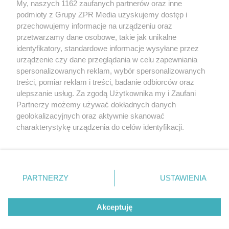
My, naszych 1162 zaufanych partnerów oraz inne
rozpowszechniany lub dalej rozpowszechniany w jakikolwiek sposób
podmioty z Grupy ZPR Media uzyskujemy dostęp i
(w tym także elektroniczny lub mechaniczny) na jakimkolwiek polu
eksploatacji w jakiejkolwiek formie, włącznie z umieszczaniem w
przechowujemy informacje na urządzeniu oraz
Internecie bez pisemnej zgody właściciela praw. Jakiekolwiek użycie
przetwarzamy dane osobowe, takie jak unikalne
lub wykorzystanie utworów w całości lub w części z naruszeniem
identyfikatory, standardowe informacje wysyłane przez
prawa, tzn. bez właściwej zgody, jest zabronione pod groźbą kary i
może być ścigane prawnie.
urządzenie czy dane przeglądania w celu zapewniania
spersonalizowanych reklam, wybór spersonalizowanych
treści, pomiar reklam i treści, badanie odbiorców oraz
ulepszanie usług. Za zgodą Użytkownika my i Zaufani
Partnerzy możemy używać dokładnych danych
geolokalizacyjnych oraz aktywnie skanować
charakterystykę urządzenia do celów identyfikacji.
O nas
Ponieważ cenimy Twoją prywatność, prosimy o zgodę na
korzystanie z tych technologii poprzez kliknięcie
Informacje prawne
„Akceptuję”. Zgoda jest dobrowolna i zawsze możesz ją
zmienić/wycofać klikając przycisk ustawień prywatności
Nasze serwisy
PARTNERZY
USTAWIENIA
znajdujący się w lewym dolnym rogu strony
. Niektóre
© 2026 Grupa ZPR Media
rodzaje przetwarzania danych nie wymagają zgody
Akceptuję
użytkownika, ale masz prawo sprzeciwić się takiemu
przetwarzaniu. Preferencje będą miały zastosowanie tylko