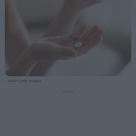
Autor: Getty Images