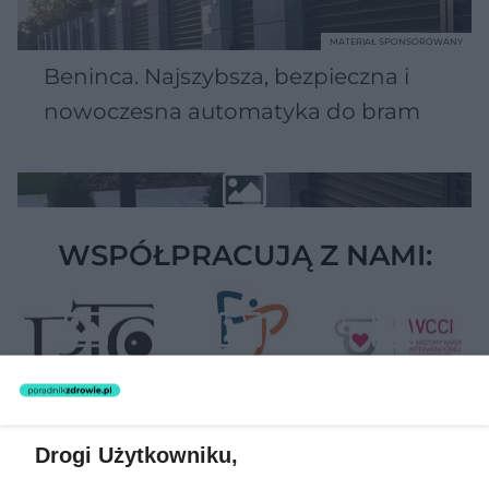
MATERIAŁ SPONSOROWANY
Beninca. Najszybsza, bezpieczna i
nowoczesna automatyka do bram
WSPÓŁPRACUJĄ Z NAMI:
Drogi Użytkowniku,
Żaden utwór zamieszczony w serwisie nie może być powielany i