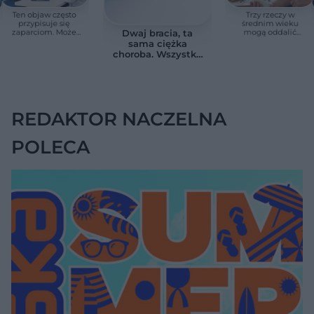
Ten objaw często
Trzy rzeczy w
przypisuje się
średnim wieku
zaparciom. Może
mogą oddalić
Dwaj bracia, ta
jednak wskazywać
demencję o prawie
sama ciężka
na chorobę jelita
13 lat. Naukowcy
choroba. Wszystko
wskazali kluczowe
zmieniają jedne
czynniki
urodziny
REDAKTOR NACZELNA
POLECA