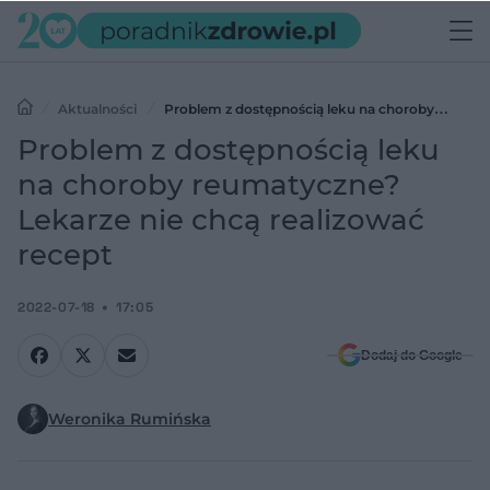
Aktualności
Problem z dostępnością leku na choroby
reumatyczne? Lekarze nie chcą realizować recept
Problem z dostępnością leku
na choroby reumatyczne?
Lekarze nie chcą realizować
recept
2022-07-18
17:05
Dodaj do Google
Weronika Rumińska