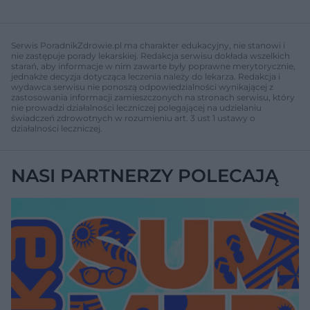
Serwis PoradnikZdrowie.pl ma charakter edukacyjny, nie stanowi i
nie zastępuje porady lekarskiej. Redakcja serwisu dokłada wszelkich
starań, aby informacje w nim zawarte były poprawne merytorycznie,
jednakże decyzja dotycząca leczenia należy do lekarza. Redakcja i
wydawca serwisu nie ponoszą odpowiedzialności wynikającej z
zastosowania informacji zamieszczonych na stronach serwisu, który
nie prowadzi działalności leczniczej polegającej na udzielaniu
świadczeń zdrowotnych w rozumieniu art. 3 ust 1 ustawy o
działalności leczniczej.
NASI PARTNERZY POLECAJĄ