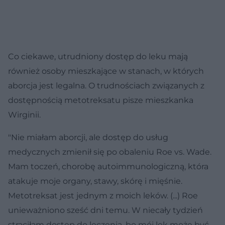
Co ciekawe, utrudniony dostęp do leku mają
również osoby mieszkające w stanach, w których
aborcja jest legalna. O trudnościach związanych z
dostępnością metotreksatu pisze mieszkanka
Wirginii.
"Nie miałam aborcji, ale dostęp do usług
medycznych zmienił się po obaleniu Roe vs. Wade.
Mam toczeń, chorobę autoimmunologiczną, która
atakuje moje organy, stawy, skórę i mięśnie.
Metotreksat jest jednym z moich leków. (...) Roe
unieważniono sześć dni temu. W niecały tydzień
straciłam dostęp do leczenia, bo mój lek może być