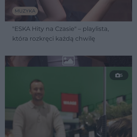
MUZYKA
"ESKA Hity na Czasie" – playlista,
która rozkręci każdą chwilę
5