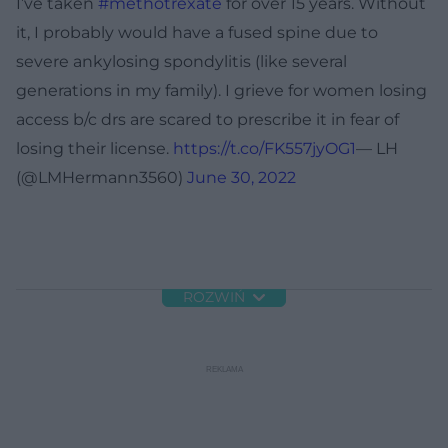
I’ve taken
#methotrexate
for over 15 years. Without
it, I probably would have a fused spine due to
severe ankylosing spondylitis (like several
generations in my family). I grieve for women losing
access b/c drs are scared to prescribe it in fear of
losing their license.
https://t.co/FK557jyOG1
— LH
(@LMHermann3560)
June 30, 2022
ROZWIŃ