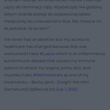
użyty do terminacji ciąży. Wystarczyły 144 godziny,
żebym straciła dostęp do bezpiecznej opieki
medycznej, bo unieważniono Roe. Nie mówcie mi,
że jesteście 'za życiem'"
i’ve never had an abortion but my access to
healthcare has changed because Roe was
overturned.I have
#Lupus
which is an inflammatory
autoimmune disease that causes my immune
system to attack my organs, joints, skin, and
muscles.i take
#Methotrexate
as one of my
treatments— Becky (and - Dwight the Mini
Dachshund) (@BeccaLizz)
July 1, 2022