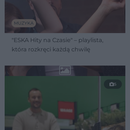
MUZYKA
"ESKA Hity na Czasie" – playlista,
która rozkręci każdą chwilę
5