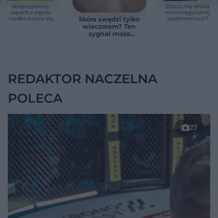
Nieprzyjemny
Żelazo nie działa
zapach z pępka
mimo regularnej
rzadko bierze się
suplementacji?
Skóra swędzi tylko
znikąd. Jeden objaw
Przyczyna może
wieczorem? Ten
zmienia wszystko
ukrywać się w
sygnał może
jelitach
wskazywać na
chorobę, która długo
nie daje objawów
REDAKTOR NACZELNA
POLECA
27