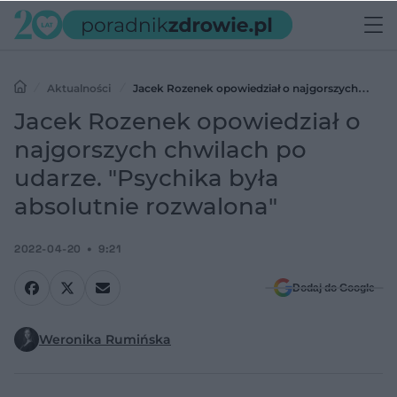
Aktualności
Jacek Rozenek opowiedział o najgorszych
chwilach po udarze. "Psychika była absolutnie rozwalona"
Jacek Rozenek opowiedział o
najgorszych chwilach po
udarze. "Psychika była
absolutnie rozwalona"
2022-04-20
9:21
Dodaj do Google
Weronika Rumińska