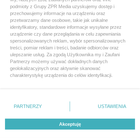
rozpowszechniany lub dalej rozpowszechniany w jakikolwiek sposób
podmioty z Grupy ZPR Media uzyskujemy dostęp i
(w tym także elektroniczny lub mechaniczny) na jakimkolwiek polu
eksploatacji w jakiejkolwiek formie, włącznie z umieszczaniem w
przechowujemy informacje na urządzeniu oraz
Internecie bez pisemnej zgody właściciela praw. Jakiekolwiek użycie
przetwarzamy dane osobowe, takie jak unikalne
lub wykorzystanie utworów w całości lub w części z naruszeniem
identyfikatory, standardowe informacje wysyłane przez
prawa, tzn. bez właściwej zgody, jest zabronione pod groźbą kary i
może być ścigane prawnie.
urządzenie czy dane przeglądania w celu zapewniania
spersonalizowanych reklam, wybór spersonalizowanych
treści, pomiar reklam i treści, badanie odbiorców oraz
ulepszanie usług. Za zgodą Użytkownika my i Zaufani
Partnerzy możemy używać dokładnych danych
geolokalizacyjnych oraz aktywnie skanować
charakterystykę urządzenia do celów identyfikacji.
O nas
Ponieważ cenimy Twoją prywatność, prosimy o zgodę na
korzystanie z tych technologii poprzez kliknięcie
Informacje prawne
„Akceptuję”. Zgoda jest dobrowolna i zawsze możesz ją
zmienić/wycofać klikając przycisk ustawień prywatności
Nasze serwisy
PARTNERZY
USTAWIENIA
znajdujący się w lewym dolnym rogu strony
. Niektóre
© 2026 Grupa ZPR Media
rodzaje przetwarzania danych nie wymagają zgody
Akceptuję
użytkownika, ale masz prawo sprzeciwić się takiemu
przetwarzaniu. Preferencje będą miały zastosowanie tylko
na tej witrynie.