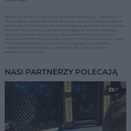
Serwis PoradnikZdrowie.pl ma charakter edukacyjny, nie stanowi i
nie zastępuje porady lekarskiej. Redakcja serwisu dokłada wszelkich
starań, aby informacje w nim zawarte były poprawne merytorycznie,
jednakże decyzja dotycząca leczenia należy do lekarza. Redakcja i
wydawca serwisu nie ponoszą odpowiedzialności wynikającej z
zastosowania informacji zamieszczonych na stronach serwisu, który
nie prowadzi działalności leczniczej polegającej na udzielaniu
świadczeń zdrowotnych w rozumieniu art. 3 ust 1 ustawy o
działalności leczniczej.
NASI PARTNERZY POLECAJĄ
27