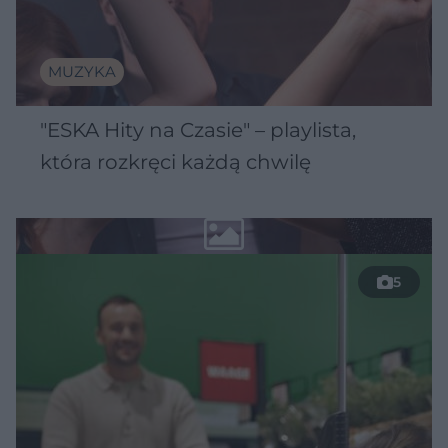
MUZYKA
"ESKA Hity na Czasie" – playlista,
która rozkręci każdą chwilę
5