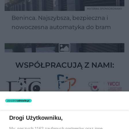
MATERIAŁ SPONSOROWANY
Beninca. Najszybsza, bezpieczna i
nowoczesna automatyka do bram
WSPÓŁPRACUJĄ Z NAMI:
Drogi Użytkowniku,
Żaden utwór zamieszczony w serwisie nie może być powielany i
My, naszych 1162 zaufanych partnerów oraz inne