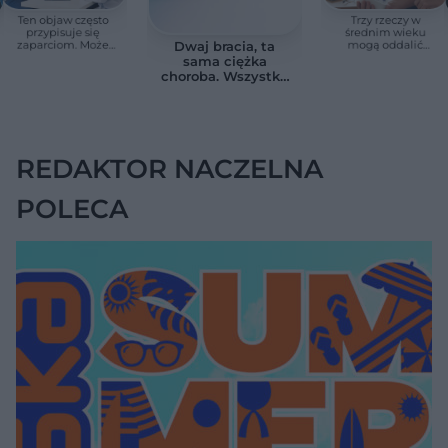
Ten objaw często
Trzy rzeczy w
przypisuje się
średnim wieku
zaparciom. Może
mogą oddalić
Dwaj bracia, ta
jednak wskazywać
demencję o prawie
sama ciężka
na chorobę jelita
13 lat. Naukowcy
choroba. Wszystko
wskazali kluczowe
zmieniają jedne
czynniki
urodziny
REDAKTOR NACZELNA
POLECA