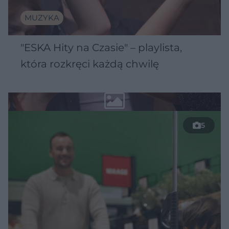
MUZYKA
"ESKA Hity na Czasie" – playlista,
która rozkręci każdą chwilę
5