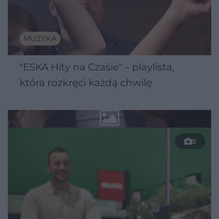
MUZYKA
"ESKA Hity na Czasie" – playlista,
która rozkręci każdą chwilę
5