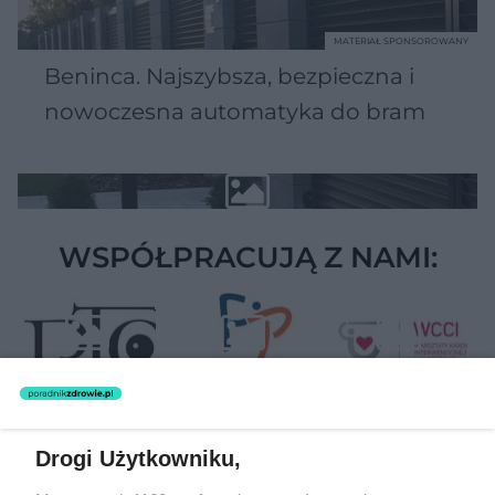
MATERIAŁ SPONSOROWANY
Beninca. Najszybsza, bezpieczna i
nowoczesna automatyka do bram
WSPÓŁPRACUJĄ Z NAMI:
Drogi Użytkowniku,
Żaden utwór zamieszczony w serwisie nie może być powielany i