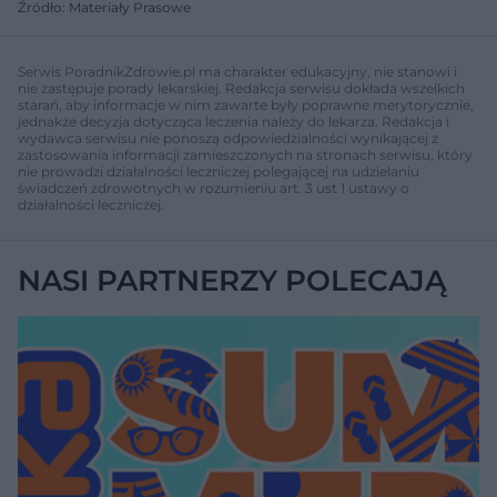
Źródło: Materiały Prasowe
Serwis PoradnikZdrowie.pl ma charakter edukacyjny, nie stanowi i
nie zastępuje porady lekarskiej. Redakcja serwisu dokłada wszelkich
starań, aby informacje w nim zawarte były poprawne merytorycznie,
jednakże decyzja dotycząca leczenia należy do lekarza. Redakcja i
wydawca serwisu nie ponoszą odpowiedzialności wynikającej z
zastosowania informacji zamieszczonych na stronach serwisu, który
nie prowadzi działalności leczniczej polegającej na udzielaniu
świadczeń zdrowotnych w rozumieniu art. 3 ust 1 ustawy o
działalności leczniczej.
NASI PARTNERZY POLECAJĄ