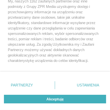
My, naszych 1162 zaufanych partnerów oraz inne
rozpowszechniany lub dalej rozpowszechniany w jakikolwiek sposób
podmioty z Grupy ZPR Media uzyskujemy dostęp i
(w tym także elektroniczny lub mechaniczny) na jakimkolwiek polu
eksploatacji w jakiejkolwiek formie, włącznie z umieszczaniem w
przechowujemy informacje na urządzeniu oraz
Internecie bez pisemnej zgody właściciela praw. Jakiekolwiek użycie
przetwarzamy dane osobowe, takie jak unikalne
lub wykorzystanie utworów w całości lub w części z naruszeniem
identyfikatory, standardowe informacje wysyłane przez
prawa, tzn. bez właściwej zgody, jest zabronione pod groźbą kary i
może być ścigane prawnie.
urządzenie czy dane przeglądania w celu zapewniania
spersonalizowanych reklam, wybór spersonalizowanych
treści, pomiar reklam i treści, badanie odbiorców oraz
ulepszanie usług. Za zgodą Użytkownika my i Zaufani
Partnerzy możemy używać dokładnych danych
geolokalizacyjnych oraz aktywnie skanować
charakterystykę urządzenia do celów identyfikacji.
O nas
Ponieważ cenimy Twoją prywatność, prosimy o zgodę na
korzystanie z tych technologii poprzez kliknięcie
Informacje prawne
„Akceptuję”. Zgoda jest dobrowolna i zawsze możesz ją
zmienić/wycofać klikając przycisk ustawień prywatności
Nasze serwisy
PARTNERZY
USTAWIENIA
znajdujący się w lewym dolnym rogu strony
. Niektóre
© 2026 Grupa ZPR Media
rodzaje przetwarzania danych nie wymagają zgody
Akceptuję
użytkownika, ale masz prawo sprzeciwić się takiemu
przetwarzaniu. Preferencje będą miały zastosowanie tylko