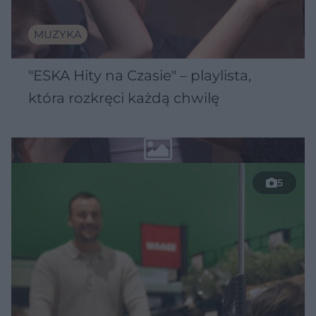
MUZYKA
"ESKA Hity na Czasie" – playlista,
która rozkręci każdą chwilę
5