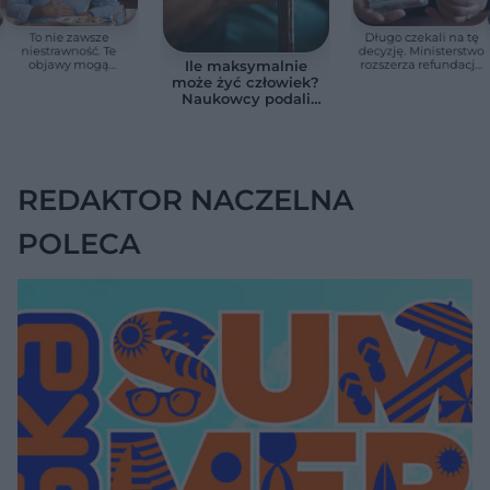
To nie zawsze
Długo czekali na tę
niestrawność. Te
decyzję. Ministerstwo
objawy mogą
rozszerza refundację
Ile maksymalnie
wskazywać na raka
pomp insulinowych
może żyć człowiek?
trzustki
Naukowcy podali
zaskakującą liczbę
REDAKTOR NACZELNA
POLECA