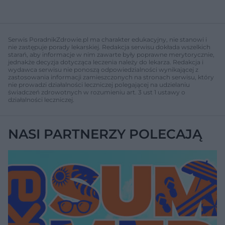
s
s
ł
d
d
y
o
o
c
t
p
u
r
z
ł
z
Serwis PoradnikZdrowie.pl ma charakter edukacyjny, nie stanowi i
a
u
o
nie zastępuje porady lekarskiej. Redakcja serwisu dokłada wszelkich
s
d
starań, aby informacje w nim zawarte były poprawne merytorycznie,
u
Â
jednakże decyzja dotycząca leczenia należy do lekarza. Redakcja i
wydawca serwisu nie ponoszą odpowiedzialności wynikającej z
zastosowania informacji zamieszczonych na stronach serwisu, który
nie prowadzi działalności leczniczej polegającej na udzielaniu
świadczeń zdrowotnych w rozumieniu art. 3 ust 1 ustawy o
działalności leczniczej.
NASI PARTNERZY POLECAJĄ