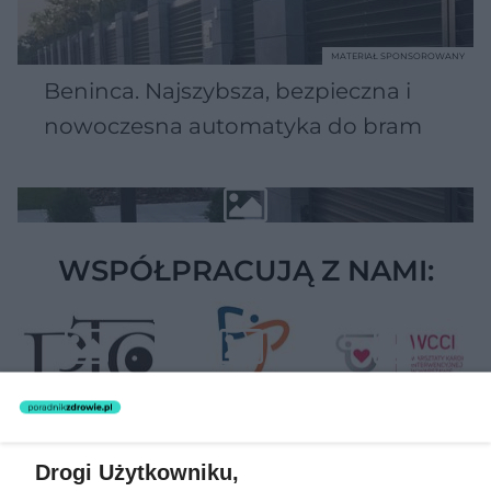
MATERIAŁ SPONSOROWANY
Beninca. Najszybsza, bezpieczna i
nowoczesna automatyka do bram
WSPÓŁPRACUJĄ Z NAMI:
Drogi Użytkowniku,