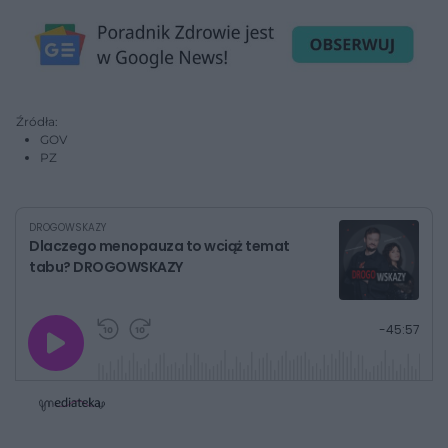
Źródła:
GOV
PZ
DROGOWSKAZY
Dlaczego menopauza to wciąż temat
tabu? DROGOWSKAZY
G
P
P
P
-
45:57
r
r
r
o
a
z
z
j
z
e
e
w
w
o
i
i
s
ń
ń
t
1
1
0
0
a