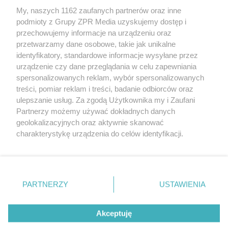
Żaden utwór zamieszczony w serwisie nie może być powielany i
My, naszych 1162 zaufanych partnerów oraz inne
rozpowszechniany lub dalej rozpowszechniany w jakikolwiek sposób
podmioty z Grupy ZPR Media uzyskujemy dostęp i
(w tym także elektroniczny lub mechaniczny) na jakimkolwiek polu
eksploatacji w jakiejkolwiek formie, włącznie z umieszczaniem w
przechowujemy informacje na urządzeniu oraz
Internecie bez pisemnej zgody właściciela praw. Jakiekolwiek użycie
przetwarzamy dane osobowe, takie jak unikalne
lub wykorzystanie utworów w całości lub w części z naruszeniem
identyfikatory, standardowe informacje wysyłane przez
prawa, tzn. bez właściwej zgody, jest zabronione pod groźbą kary i
może być ścigane prawnie.
urządzenie czy dane przeglądania w celu zapewniania
spersonalizowanych reklam, wybór spersonalizowanych
treści, pomiar reklam i treści, badanie odbiorców oraz
ulepszanie usług. Za zgodą Użytkownika my i Zaufani
Partnerzy możemy używać dokładnych danych
geolokalizacyjnych oraz aktywnie skanować
charakterystykę urządzenia do celów identyfikacji.
O nas
Ponieważ cenimy Twoją prywatność, prosimy o zgodę na
korzystanie z tych technologii poprzez kliknięcie
Informacje prawne
„Akceptuję”. Zgoda jest dobrowolna i zawsze możesz ją
zmienić/wycofać klikając przycisk ustawień prywatności
Nasze serwisy
PARTNERZY
USTAWIENIA
znajdujący się w lewym dolnym rogu strony
. Niektóre
© 2026 Grupa ZPR Media
rodzaje przetwarzania danych nie wymagają zgody
Akceptuję
użytkownika, ale masz prawo sprzeciwić się takiemu
przetwarzaniu. Preferencje będą miały zastosowanie tylko