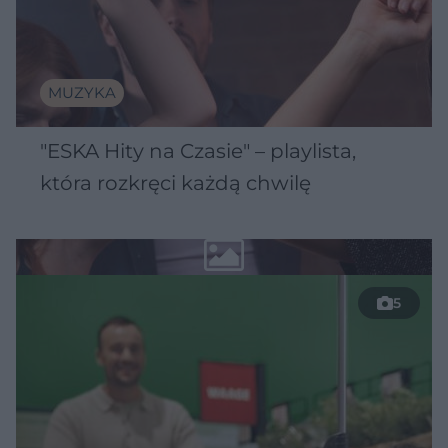
MUZYKA
"ESKA Hity na Czasie" – playlista,
która rozkręci każdą chwilę
5