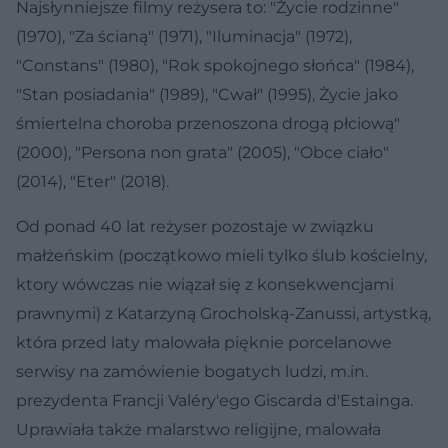
Najsłynniejsze filmy reżysera to: "Życie rodzinne"
(1970), "Za ścianą" (1971), "Iluminacja" (1972),
"Constans" (1980), "Rok spokojnego słońca" (1984),
"Stan posiadania" (1989), "Cwał" (1995), Życie jako
śmiertelna choroba przenoszona drogą płciową"
(2000), "Persona non grata" (2005), "Obce ciało"
(2014), "Eter" (2018).
Od ponad 40 lat reżyser pozostaje w związku
małżeńskim (początkowo mieli tylko ślub kościelny,
ktory wówczas nie wiązał się z konsekwencjami
prawnymi) z Katarzyną Grocholską-Zanussi, artystką,
która przed laty malowała pięknie porcelanowe
serwisy na zamówienie bogatych ludzi, m.in.
prezydenta Francji Valéry'ego Giscarda d'Estainga.
Uprawiała także malarstwo religijne, malowała