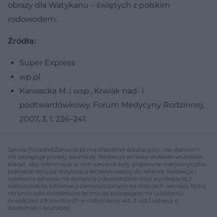
obrazy dla Watykanu – świętych z polskim
rodowodem.
Źródła:
Super Express
wp.pl
Karwacka M. i wsp., Krwiak nad- i
podtwardówkowy. Forum Medycyny Rodzinnej,
2007, 3, 1: 236–241.
Serwis PoradnikZdrowie.pl ma charakter edukacyjny, nie stanowi i
nie zastępuje porady lekarskiej. Redakcja serwisu dokłada wszelkich
starań, aby informacje w nim zawarte były poprawne merytorycznie,
jednakże decyzja dotycząca leczenia należy do lekarza. Redakcja i
wydawca serwisu nie ponoszą odpowiedzialności wynikającej z
zastosowania informacji zamieszczonych na stronach serwisu, który
nie prowadzi działalności leczniczej polegającej na udzielaniu
świadczeń zdrowotnych w rozumieniu art. 3 ust 1 ustawy o
działalności leczniczej.