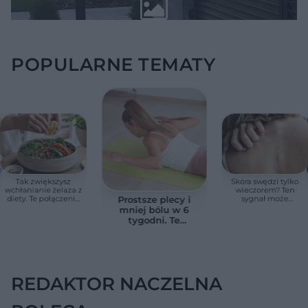
POPULARNE TEMATY
Tak zwiększysz
Skóra swędzi tylko
wchłanianie żelaza z
wieczorem? Ten
diety. Te połączenia
sygnał może
Prostsze plecy i
produktów
wskazywać na
mniej bólu w 6
pomagają przy
chorobę, która długo
tygodni. Te
anemii
nie daje objawów
ćwiczenia
pomagają
zmniejszyć wdowi
garb
REDAKTOR NACZELNA