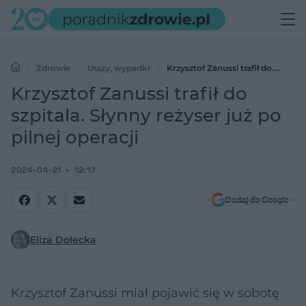
Zdrowie
Urazy, wypadki
Krzysztof Zanussi trafił do
szpitala. Słynny reżyser już po pilnej operacji
Krzysztof Zanussi trafił do
szpitala. Słynny reżyser już po
pilnej operacji
2024-04-21
12:17
Dodaj do Google
Eliza Dolecka
Krzysztof Zanussi miał pojawić się w sobotę