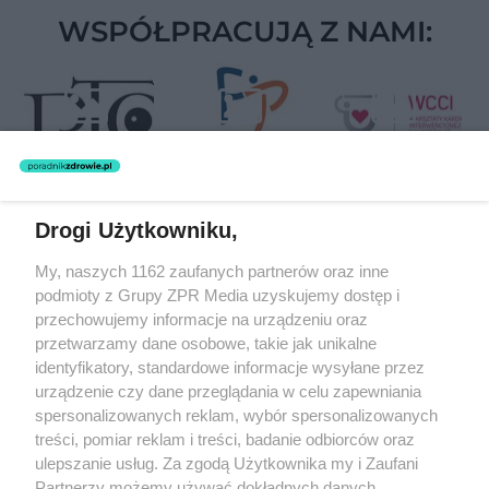
WSPÓŁPRACUJĄ Z NAMI:
Drogi Użytkowniku,
Żaden utwór zamieszczony w serwisie nie może być powielany i
My, naszych 1162 zaufanych partnerów oraz inne
rozpowszechniany lub dalej rozpowszechniany w jakikolwiek sposób
podmioty z Grupy ZPR Media uzyskujemy dostęp i
(w tym także elektroniczny lub mechaniczny) na jakimkolwiek polu
eksploatacji w jakiejkolwiek formie, włącznie z umieszczaniem w
przechowujemy informacje na urządzeniu oraz
Internecie bez pisemnej zgody właściciela praw. Jakiekolwiek użycie
przetwarzamy dane osobowe, takie jak unikalne
lub wykorzystanie utworów w całości lub w części z naruszeniem
identyfikatory, standardowe informacje wysyłane przez
prawa, tzn. bez właściwej zgody, jest zabronione pod groźbą kary i
może być ścigane prawnie.
urządzenie czy dane przeglądania w celu zapewniania
spersonalizowanych reklam, wybór spersonalizowanych
treści, pomiar reklam i treści, badanie odbiorców oraz
ulepszanie usług. Za zgodą Użytkownika my i Zaufani
Partnerzy możemy używać dokładnych danych