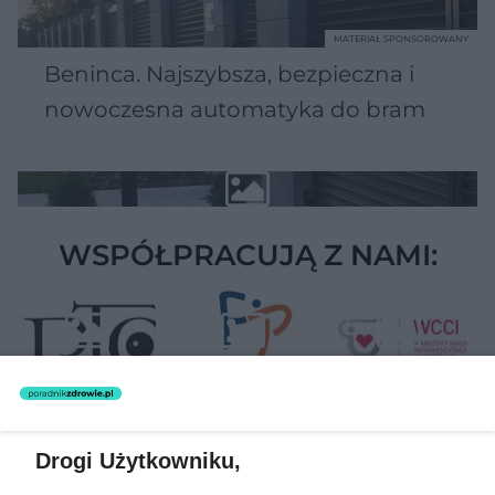
MATERIAŁ SPONSOROWANY
Beninca. Najszybsza, bezpieczna i
nowoczesna automatyka do bram
WSPÓŁPRACUJĄ Z NAMI:
Drogi Użytkowniku,
Żaden utwór zamieszczony w serwisie nie może być powielany i