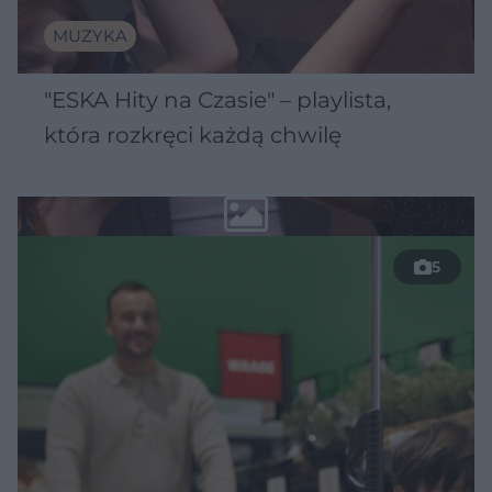
MUZYKA
"ESKA Hity na Czasie" – playlista,
która rozkręci każdą chwilę
5