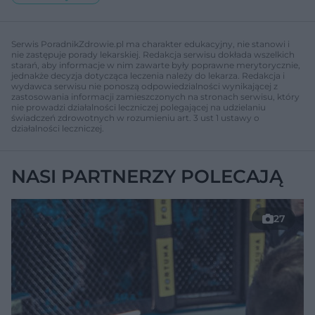
Serwis PoradnikZdrowie.pl ma charakter edukacyjny, nie stanowi i
nie zastępuje porady lekarskiej. Redakcja serwisu dokłada wszelkich
starań, aby informacje w nim zawarte były poprawne merytorycznie,
jednakże decyzja dotycząca leczenia należy do lekarza. Redakcja i
wydawca serwisu nie ponoszą odpowiedzialności wynikającej z
zastosowania informacji zamieszczonych na stronach serwisu, który
nie prowadzi działalności leczniczej polegającej na udzielaniu
świadczeń zdrowotnych w rozumieniu art. 3 ust 1 ustawy o
działalności leczniczej.
NASI PARTNERZY POLECAJĄ
27