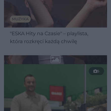
MUZYKA
"ESKA Hity na Czasie" – playlista,
która rozkręci każdą chwilę
5