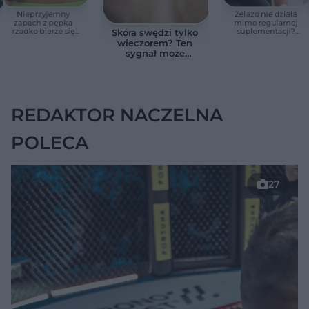
Nieprzyjemny
Żelazo nie działa
zapach z pępka
mimo regularnej
rzadko bierze się
suplementacji?
Skóra swędzi tylko
znikąd. Jeden objaw
Przyczyna może
wieczorem? Ten
zmienia wszystko
ukrywać się w
sygnał może
jelitach
wskazywać na
chorobę, która długo
nie daje objawów
REDAKTOR NACZELNA
POLECA
27