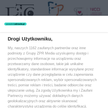
Drogi Użytkowniku,
Żaden utwór zamieszczony w serwisie nie może być powielany i
My, naszych 1162 zaufanych partnerów oraz inne
rozpowszechniany lub dalej rozpowszechniany w jakikolwiek sposób
(w tym także elektroniczny lub mechaniczny) na jakimkolwiek polu
podmioty z Grupy ZPR Media uzyskujemy dostęp i
eksploatacji w jakiejkolwiek formie, włącznie z umieszczaniem w
przechowujemy informacje na urządzeniu oraz
Internecie bez pisemnej zgody właściciela praw. Jakiekolwiek użycie
przetwarzamy dane osobowe, takie jak unikalne
lub wykorzystanie utworów w całości lub w części z naruszeniem
prawa, tzn. bez właściwej zgody, jest zabronione pod groźbą kary i
identyfikatory, standardowe informacje wysyłane przez
może być ścigane prawnie.
urządzenie czy dane przeglądania w celu zapewniania
spersonalizowanych reklam, wybór spersonalizowanych
treści, pomiar reklam i treści, badanie odbiorców oraz
ulepszanie usług. Za zgodą Użytkownika my i Zaufani
Partnerzy możemy używać dokładnych danych
geolokalizacyjnych oraz aktywnie skanować
charakterystykę urządzenia do celów identyfikacji.
O nas