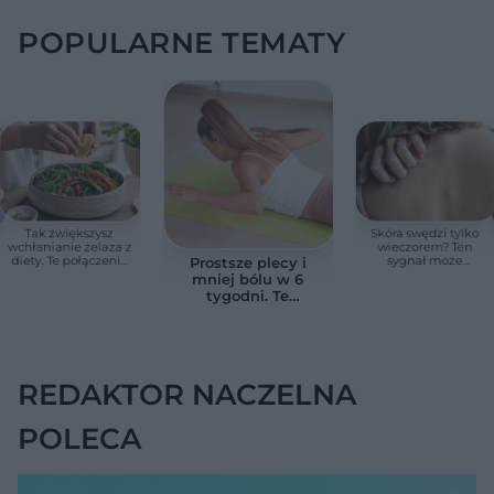
POPULARNE TEMATY
Tak zwiększysz
Skóra swędzi tylko
wchłanianie żelaza z
wieczorem? Ten
diety. Te połączenia
sygnał może
Prostsze plecy i
produktów
wskazywać na
mniej bólu w 6
pomagają przy
chorobę, która długo
tygodni. Te
anemii
nie daje objawów
ćwiczenia
pomagają
zmniejszyć wdowi
garb
REDAKTOR NACZELNA
POLECA