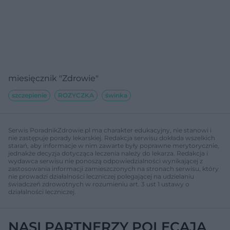
miesięcznik "Zdrowie"
szczepienie
ROZYCZKA
świnka
Serwis PoradnikZdrowie.pl ma charakter edukacyjny, nie stanowi i
nie zastępuje porady lekarskiej. Redakcja serwisu dokłada wszelkich
starań, aby informacje w nim zawarte były poprawne merytorycznie,
jednakże decyzja dotycząca leczenia należy do lekarza. Redakcja i
wydawca serwisu nie ponoszą odpowiedzialności wynikającej z
zastosowania informacji zamieszczonych na stronach serwisu, który
nie prowadzi działalności leczniczej polegającej na udzielaniu
świadczeń zdrowotnych w rozumieniu art. 3 ust 1 ustawy o
działalności leczniczej.
NASI PARTNERZY POLECAJĄ