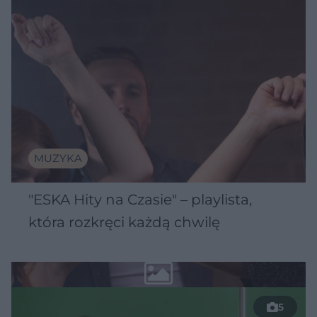
MUZYKA
"ESKA Hity na Czasie" – playlista,
która rozkręci każdą chwilę
5