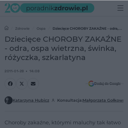
Zdrowie
Ospa
Dziecięce CHOROBY ZAKAŹNE - odra,
ospa wietrzna, świnka, różyczka, szkarlatyna
Dziecięce CHOROBY ZAKAŹNE
- odra, ospa wietrzna, świnka,
różyczka, szkarlatyna
2011-01-28
14:08
Dodaj do Google
Katarzyna Hubicz
Konsultacja:
Małgorzata Gołkowsk
Choroby zakaźne, którymi maluchy tak łatwo