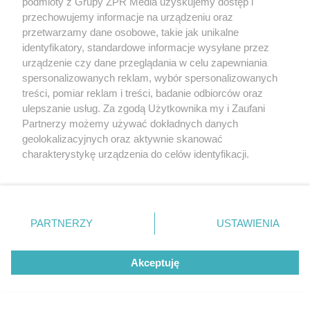
podmioty z Grupy ZPR Media uzyskujemy dostęp i
zażywać narkotyki.
przechowujemy informacje na urządzeniu oraz
przetwarzamy dane osobowe, takie jak unikalne
POLECANY ARTYKUŁ:
identyfikatory, standardowe informacje wysyłane przez
Żałobnicy usłyszeli pukanie z trumny.
urządzenie czy dane przeglądania w celu zapewniania
Kobieta "ożyła" tuż przed pogrzebem
spersonalizowanych reklam, wybór spersonalizowanych
treści, pomiar reklam i treści, badanie odbiorców oraz
Czy ludzie mogą obudzić się po
ulepszanie usług. Za zgodą Użytkownika my i Zaufani
śmierci?
Partnerzy możemy używać dokładnych danych
geolokalizacyjnych oraz aktywnie skanować
Dawniej częściej dochodziło do "powrotów", z uwagi
charakterystykę urządzenia do celów identyfikacji.
Ponieważ cenimy Twoją prywatność, prosimy o zgodę na
na niższy poziom medycyny. W efekcie mogło też
korzystanie z tych technologii poprzez kliknięcie
dochodzić do pochowania żywcem (tzw. in vivo
„Akceptuję”. Zgoda jest dobrowolna i zawsze możesz ją
sepultura). Najistotniejsze przyczyny (z których
zmienić/wycofać klikając przycisk ustawień prywatności
PARTNERZY
USTAWIENIA
część nadal dotyczy krajów słabo rozwiniętych) to:
znajdujący się w lewym dolnym rogu strony
. Niektóre
rodzaje przetwarzania danych nie wymagają zgody
Brak pewnych metod potwierdzania zgonu
Akceptuję
użytkownika, ale masz prawo sprzeciwić się takiemu
przetwarzaniu. Preferencje będą miały zastosowanie tylko
W czasach przed nowoczesną medycyną nie
na tej witrynie.