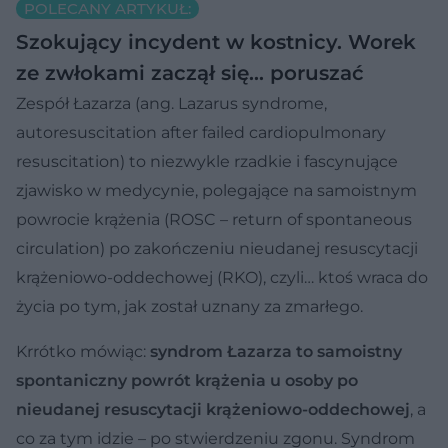
POLECANY ARTYKUŁ:
Szokujący incydent w kostnicy. Worek
ze zwłokami zaczął się... poruszać
Zespół Łazarza (ang. Lazarus syndrome,
autoresuscitation after failed cardiopulmonary
resuscitation) to niezwykle rzadkie i fascynujące
zjawisko w medycynie, polegające na samoistnym
powrocie krążenia (ROSC – return of spontaneous
circulation) po zakończeniu nieudanej resuscytacji
krążeniowo-oddechowej (RKO), czyli… ktoś wraca do
życia po tym, jak został uznany za zmarłego.
Krrótko mówiąc:
syndrom Łazarza to samoistny
spontaniczny powrót krążenia u osoby po
nieudanej resuscytacji krążeniowo-oddechowej
, a
co za tym idzie – po stwierdzeniu zgonu. Syndrom