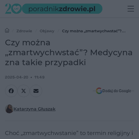
Zdrowie
Objawy
Czy można „zmartwychwstać”?
Medycyna zna takie przypadki
Czy można
„zmartwychwstać”? Medycyna
zna takie przypadki
2025-04-20
11:49
Dodaj do Google
Katarzyna Głuszak
Choć „zmartwychwstanie” to termin religijny i