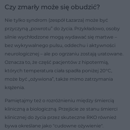
Czy zmarły może się obudzić?
Nie tylko syndrom (zespół Łazarza) może być
przyczyną „powrotu” do życia. Przykładowo, osoby
silnie wychłodzone mogą wydawać się martwe –
bez wykrywalnego pulsu, oddechu i aktywności
neurologicznej – ale po ogrzaniu zostają uratowane.
Oznacza to, że część pacjentów z hipotermią,
których temperatura ciała spadła poniżej 20°C,
może być „ożywiona”, także mimo zatrzymania
krążenia.
Pamiętajmy też o rozróżnieniu między śmiercią
kliniczną a biologiczną. Przejście ze stanu śmierci
klinicznej do życia przez skuteczne RKO również
bywa określane jako "cudowne ożywienie".