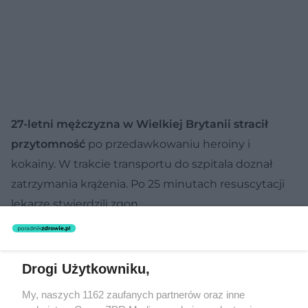
27-letni mężczyzna w Wielkiej Brytanii stracił
przytomność
po przedawkowaniu heroiny i
kokainy. W trakcie transportu do szpitala doznał
zatrzymania krążenia. Po 25 minutach resuscytacji
lekarze stwierdzili zgon.
Po zakończeniu reanimacji pielęgniarka zauważyła
rytm serca na monitorze i działania ratunkowe
Drogi Użytkowniku,
wznowiono. Pacjent całkowicie wyzdrowiał, ale nie
są znane jego dalsze losy i nie wiadomo, czy przestał
My, naszych 1162 zaufanych partnerów oraz inne