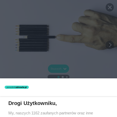
Rozwiń
Drogi Użytkowniku,
My, naszych 1162 zaufanych partnerów oraz inne