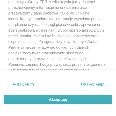
podmioty z Grupy ZPR Media uzyskujemy dostęp i
przechowujemy informacje na urządzeniu oraz
przetwarzamy dane osobowe, takie jak unikalne
identyfikatory, standardowe informacje wysyłane przez
urządzenie czy dane przeglądania w celu zapewniania
spersonalizowanych reklam, wybór spersonalizowanych
treści, pomiar reklam i treści, badanie odbiorców oraz
ulepszanie usług. Za zgodą Użytkownika my i Zaufani
Partnerzy możemy używać dokładnych danych
geolokalizacyjnych oraz aktywnie skanować
charakterystykę urządzenia do celów identyfikacji.
Ponieważ cenimy Twoją prywatność, prosimy o zgodę na
korzystanie z tych technologii poprzez kliknięcie
„Akceptuję”. Zgoda jest dobrowolna i zawsze możesz ją
zmienić/wycofać klikając przycisk ustawień prywatności
PARTNERZY
USTAWIENIA
znajdujący się w lewym dolnym rogu strony
. Niektóre
rodzaje przetwarzania danych nie wymagają zgody
Akceptuję
użytkownika, ale masz prawo sprzeciwić się takiemu
przetwarzaniu. Preferencje będą miały zastosowanie tylko
na tej witrynie.