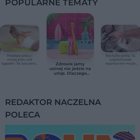
POPULARNE TEMATY
Prostsze plecy i
Nie tylko jelita. Ta
mniej bólu w 6
częstotliwość
tygodni. Te ćwiczenia
wypróżnień może
Zdrowie jamy
pomagają
mieć znaczenie dla
ustnej nie jedzie na
zmniejszyć wdowi
całego organizmu
urlop. Dlaczego
garb
podczas wakacji nie
warto zapominać o
przestrzeniach
międzyzębowych?
REDAKTOR NACZELNA
POLECA