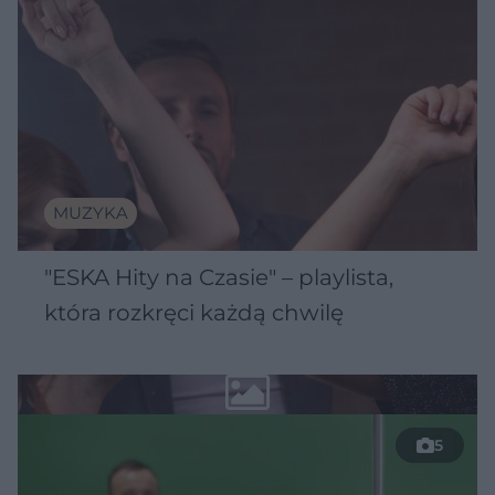
MUZYKA
"ESKA Hity na Czasie" – playlista,
która rozkręci każdą chwilę
5