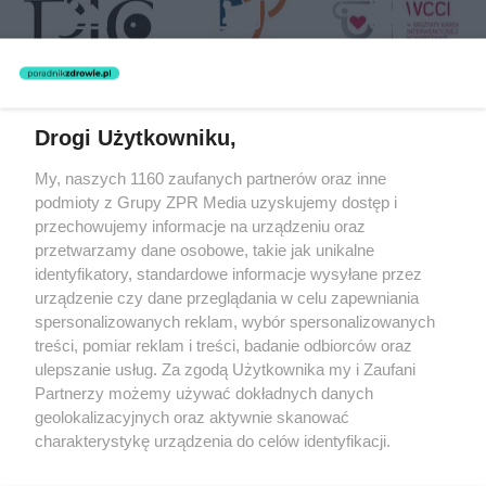
Drogi Użytkowniku,
Żaden utwór zamieszczony w serwisie nie może być powielany i
My, naszych 1160 zaufanych partnerów oraz inne
rozpowszechniany lub dalej rozpowszechniany w jakikolwiek sposób
podmioty z Grupy ZPR Media uzyskujemy dostęp i
(w tym także elektroniczny lub mechaniczny) na jakimkolwiek polu
eksploatacji w jakiejkolwiek formie, włącznie z umieszczaniem w
przechowujemy informacje na urządzeniu oraz
Internecie bez pisemnej zgody właściciela praw. Jakiekolwiek użycie
przetwarzamy dane osobowe, takie jak unikalne
lub wykorzystanie utworów w całości lub w części z naruszeniem
identyfikatory, standardowe informacje wysyłane przez
prawa, tzn. bez właściwej zgody, jest zabronione pod groźbą kary i
może być ścigane prawnie.
urządzenie czy dane przeglądania w celu zapewniania
spersonalizowanych reklam, wybór spersonalizowanych
treści, pomiar reklam i treści, badanie odbiorców oraz
ulepszanie usług. Za zgodą Użytkownika my i Zaufani
Partnerzy możemy używać dokładnych danych
geolokalizacyjnych oraz aktywnie skanować
charakterystykę urządzenia do celów identyfikacji.
O nas
Ponieważ cenimy Twoją prywatność, prosimy o zgodę na