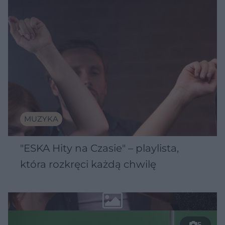
MUZYKA
"ESKA Hity na Czasie" – playlista,
która rozkręci każdą chwilę
5