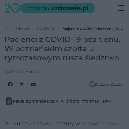
Zdrowie
COVID-19
Pacjenci z COVID-19 bez tlenu. W
poznańskim szpitalu tymczasowym rusza śledztwo
Pacjenci z COVID-19 bez tlenu.
W poznańskim szpitalu
tymczasowym rusza śledztwo
2025-07-11
9:22
Dodaj do Google
Paula Komendarczuk
źródło informacji PAP
Prokuratura stawia zarzuty w sprawie braku